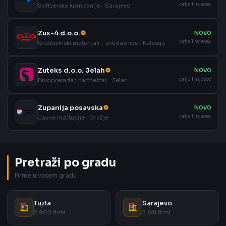
prije 1 mjesec
Softverske kompanije · Sarajevo
Zux-4 d.o.o.
NOVO
prije 1 mjesec
Građevinski materijali - prodavnice · Kalesija
Zuteks d.o.o. Jelah
NOVO
prije 1 mjesec
Drvoprerada i namještaj · Jelah
Zupanija posavska
NOVO
prije 1 mjesec
Javne institucije · Orašje
Pretraži po gradu
Firme u vašem gradu
Tuzla
Sarajevo
2.903 firmi
2.841 firmi