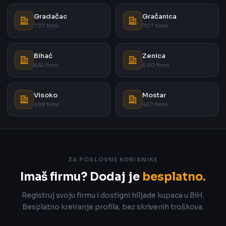
Gradačac
Gračanica
737 firmi
707 firmi
Bihać
Zenica
655 firmi
630 firmi
Visoko
Mostar
498 firmi
467 firmi
ZA POSLOVNE KORISNIKE
Imaš firmu? Dodaj je
besplatno.
Registruj svoju firmu i dostigni hiljade kupaca u BiH.
Besplatno kreiranje profila, bez skrivenih troškova.