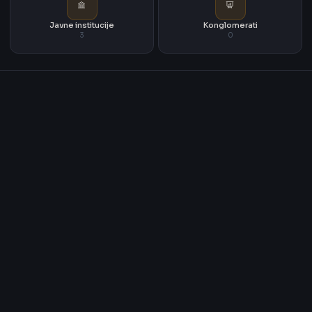
Javne institucije
Konglomerati
3
0