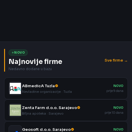
NOVO
Najnovije firme
Sve firme →
Nedavno dodane u bazu
ABmedicA Tuzla
NOVO
prije 9 dana
Nevladine organizacije · Tuzla
Zenta Farm d.o.o. Sarajevo
NOVO
prije 10 dana
Biljna apoteka · Sarajevo
Geosoft d.o.o. Sarajevo
NOVO