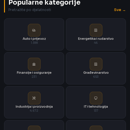
Popularne kategorije
Sve →
Pretražite po djelatnosti
Auto i prijevoz
Energetika i rudarstvo
1.598
46
Finansije i osiguranje
Građevinarstvo
231
653
Industrija i proizvodnja
IT i tehnologija
4.672
137