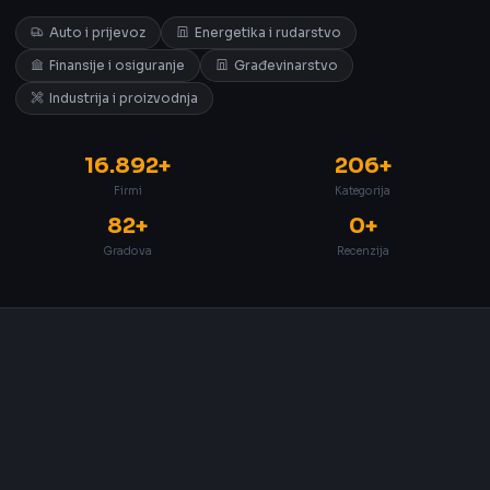
Auto i prijevoz
Energetika i rudarstvo
Finansije i osiguranje
Građevinarstvo
Industrija i proizvodnja
16.892+
206+
Firmi
Kategorija
82+
0+
Gradova
Recenzija