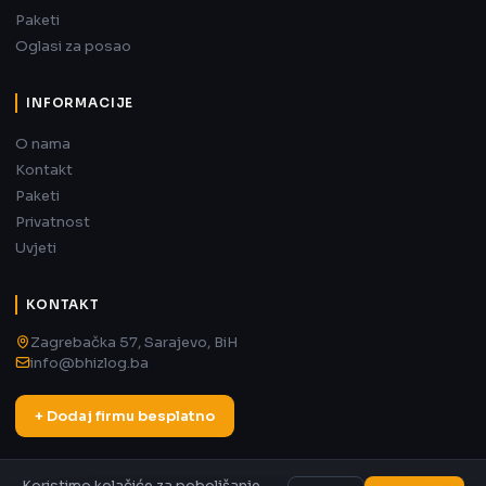
Paketi
Oglasi za posao
INFORMACIJE
O nama
Kontakt
Paketi
Privatnost
Uvjeti
KONTAKT
Zagrebačka 57, Sarajevo, BiH
info@bhizlog.ba
+ Dodaj firmu besplatno
Koristimo kolačiće za poboljšanje