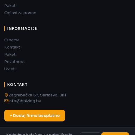
Paketi
Oglasi za posao
INFORMACIJE
O nama
Kontakt
Paketi
Privatnost
Uvjeti
KONTAKT
Zagrebačka 57, Sarajevo, BiH
info@bhizlog.ba
+ Dodaj firmu besplatno
Koristimo kolačiće za poboljšanje