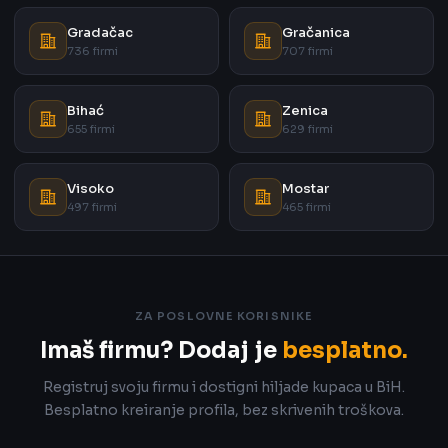
Gradačac
Gračanica
736 firmi
707 firmi
Bihać
Zenica
655 firmi
629 firmi
Visoko
Mostar
497 firmi
465 firmi
ZA POSLOVNE KORISNIKE
Imaš firmu? Dodaj je
besplatno.
Registruj svoju firmu i dostigni hiljade kupaca u BiH.
Besplatno kreiranje profila, bez skrivenih troškova.