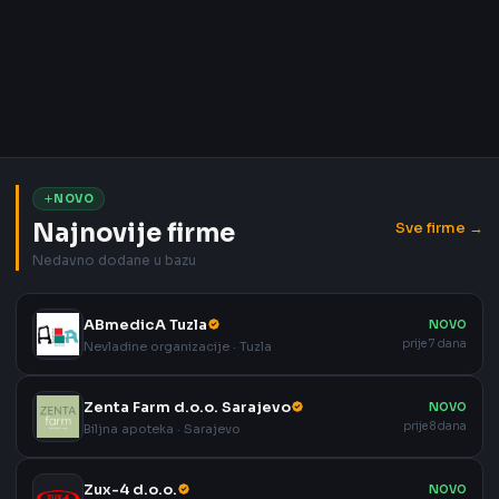
NOVO
Najnovije firme
Sve firme →
Nedavno dodane u bazu
ABmedicA Tuzla
NOVO
prije 7 dana
Nevladine organizacije · Tuzla
Zenta Farm d.o.o. Sarajevo
NOVO
prije 8 dana
Biljna apoteka · Sarajevo
Zux-4 d.o.o.
NOVO