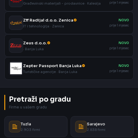
prije 1 mjesec
Građevinski materijali - prodavnice · Kalesija
Zff Radijal d.o.o. Zenica
NOVO
prije 1 mjesec
IT i tehnologija · Zenica
Zeus d.o.o.
NOVO
prije 1 mjesec
· Banja Luka
Zepter Passport Banja Luka
NOVO
prije 1 mjesec
Turističke agencije · Banja Luka
Pretraži po gradu
Firme u vašem gradu
Tuzla
Sarajevo
2.903 firmi
2.838 firmi