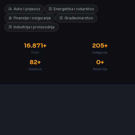
Auto i prijevoz
Energetika i rudarstvo
Finansije i osiguranje
Građevinarstvo
Industrija i proizvodnja
16.871+
205+
Firmi
Kategorija
82+
0+
Gradova
Recenzija