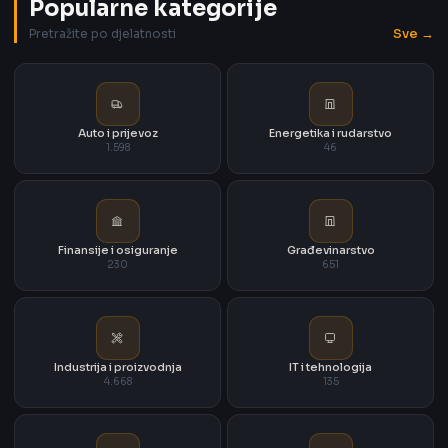
Popularne kategorije
Sve →
Pretražite po djelatnosti
Auto i prijevoz
Energetika i rudarstvo
1.598
46
Finansije i osiguranje
Građevinarstvo
230
651
Industrija i proizvodnja
IT i tehnologija
4.668
135