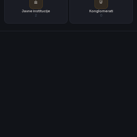
Javne institucije
Konglomerati
2
0