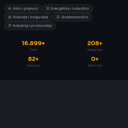
Auto i prijevoz
Energetika i rudarstvo
Finansije i osiguranje
Građevinarstvo
Industrija i proizvodnja
16.899+
208+
Firmi
Kategorija
82+
0+
Gradova
Recenzija