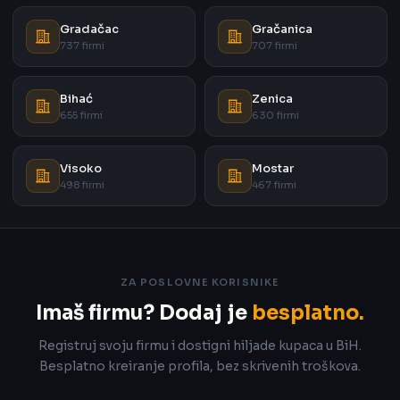
Gradačac
Gračanica
737 firmi
707 firmi
Bihać
Zenica
655 firmi
630 firmi
Visoko
Mostar
498 firmi
467 firmi
ZA POSLOVNE KORISNIKE
Imaš firmu? Dodaj je
besplatno.
Registruj svoju firmu i dostigni hiljade kupaca u BiH.
Besplatno kreiranje profila, bez skrivenih troškova.