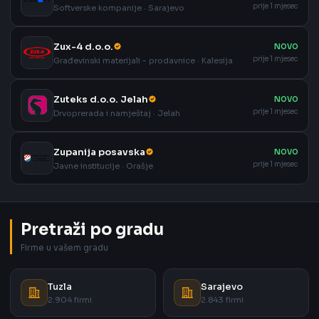
prije 1 mjesec
Softverske kompanije · Sarajevo
Zux-4 d.o.o.
NOVO
prije 1 mjesec
Građevinski materijali - prodavnice · Kalesija
Zuteks d.o.o. Jelah
NOVO
prije 1 mjesec
Drvoprerada i namještaj · Jelah
Zupanija posavska
NOVO
prije 1 mjesec
Javne institucije · Orašje
Pretraži po gradu
Firme u vašem gradu
Tuzla
Sarajevo
2.904 firmi
2.843 firmi