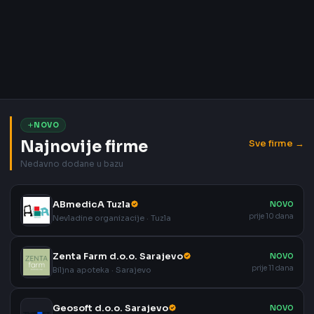
NOVO
Najnovije firme
Sve firme →
Nedavno dodane u bazu
ABmedicA Tuzla
NOVO
prije 10 dana
Nevladine organizacije · Tuzla
Zenta Farm d.o.o. Sarajevo
NOVO
prije 11 dana
Biljna apoteka · Sarajevo
Geosoft d.o.o. Sarajevo
NOVO