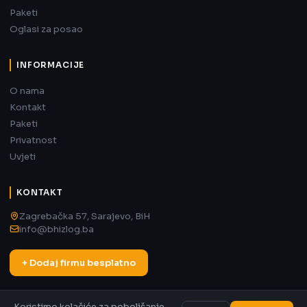
Paketi
Oglasi za posao
INFORMACIJE
O nama
Kontakt
Paketi
Privatnost
Uvjeti
KONTAKT
Zagrebačka 57, Sarajevo, BiH
info@bhizlog.ba
+ Dodaj firmu besplatno
Koristimo kolačiće za poboljšanje