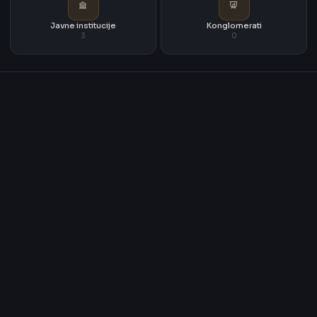
Javne institucije
Konglomerati
3
0