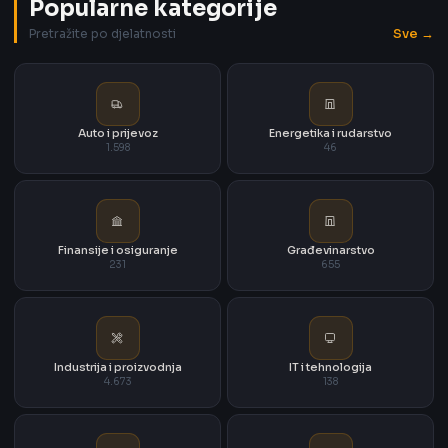
Popularne kategorije
Sve →
Pretražite po djelatnosti
Auto i prijevoz
Energetika i rudarstvo
1.598
46
Finansije i osiguranje
Građevinarstvo
231
655
Industrija i proizvodnja
IT i tehnologija
4.673
138