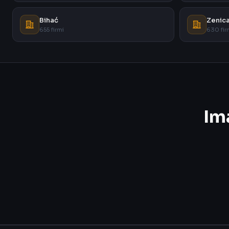
Bihać
Zenic
655 firmi
630 fir
Im