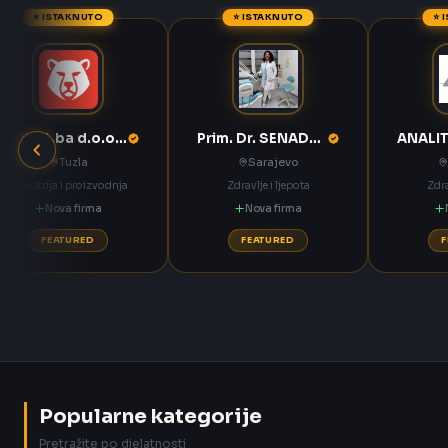
⭐ ISTAKNUTO
⭐ ISTAKNUTO
⭐ 
ANNOA.ba d.o.o. Tuzla
Prim. Dr. SENADETA OMERBAŠIĆ STOMATOLOŠKA ORDINACIJA
Tuzla
Sarajevo
Industrija i proizvodnja
Zdravlje i ljepota
Zdra
Nova firma
Nova firma
FEATURED
FEATURED
Popularne kategorije
Pretražite po djelatnosti