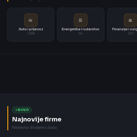
Auto i prijevoz
Energetika i rudarstvo
Finansije i os
1.598
46
232
NOVO
Najnovije firme
Nedavno dodane u bazu