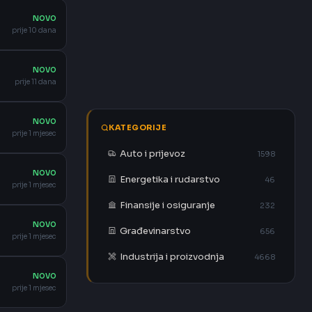
NOVO
prije 10 dana
NOVO
prije 11 dana
NOVO
KATEGORIJE
prije 1 mjesec
Auto i prijevoz
1598
NOVO
Energetika i rudarstvo
46
prije 1 mjesec
Finansije i osiguranje
232
NOVO
Građevinarstvo
656
prije 1 mjesec
Industrija i proizvodnja
4668
NOVO
prije 1 mjesec