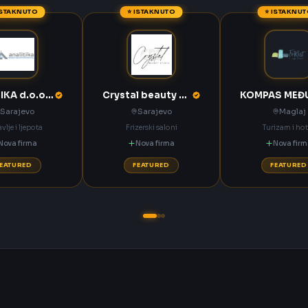
ISTAKNUTO
⭐ ISTAKNUTO
⭐ ISTAKNU
ANALITIKA d.o.o. Sarajevo
Crystal beauty studio Sarajevo
Sarajevo
Sarajevo
Maglaj
vlje i ljepota
Frizerski saloni
Turizam i hot
Nova firma
Nova firma
Nova fir
FEATURED
FEATURED
FEATURED