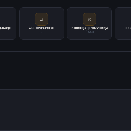
iguranje
Građevinarstvo
Industrija i proizvodnja
IT 
656
4.668