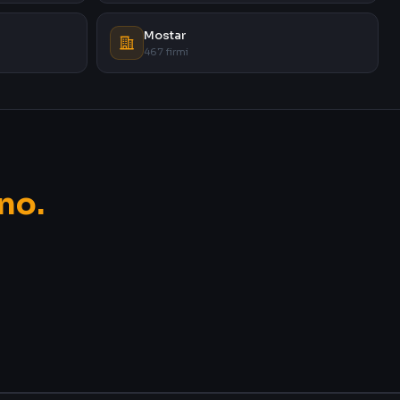
Mostar
467 firmi
no.