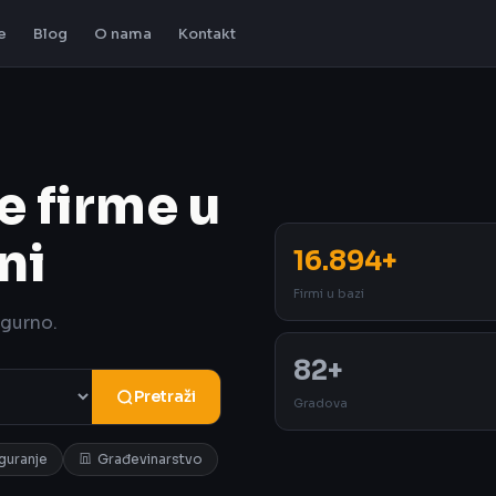
e
Blog
O nama
Kontakt
e firme u
ni
16.894+
Firmi u bazi
igurno.
82+
Pretraži
Gradova
iguranje
Građevinarstvo