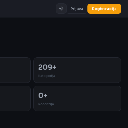
Prijava
Registracija
Oglas
209+
Kategorija
0+
Recenzija