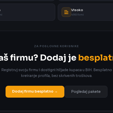
a
Visoko
mi
498 firmi
ZA POSLOVNE KORISNIKE
aš firmu? Dodaj je
besplat
Registruj svoju firmu i dostigni hiljade kupaca u BiH. Besplatno
kreiranje profila, bez skrivenih troškova.
Dodaj firmu besplatno →
Pogledaj pakete