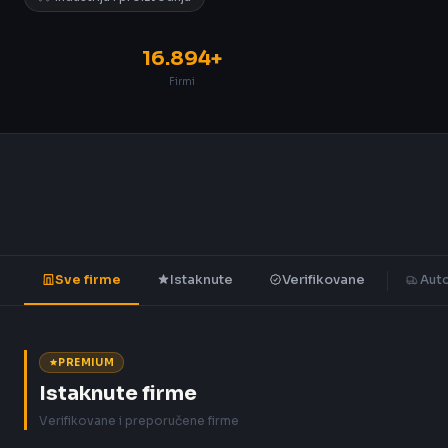
16.894+
Firmi
Sve firme
Istaknute
Verifikovane
Auto
PREMIUM
Istaknute firme
Verifikovane i preporučene firme