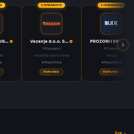
TO
⭐ ISTAKNUTO
⭐ ISTAKNUTO
KOMPAS MEĐUGORJE d.d. Međugorje
Vezenje d.o.o. Sarajevo
PROZORI I VRATA Sučić Nova Bila
Sarajevo
Travnik
eli
Industrija i proizvodnja
Usluge
ma
Nova firma
Nova firma
FEATURED
FEATURED
Sve →