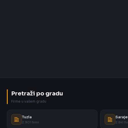
Pretraži po gradu
Firme u vašem gradu
Tuzla
Saraje
2.901 firmi
2.841 fi