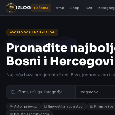
IZLOG
Početna
Firme
Shop
B2B
Kategorij
DOBRO DOŠLI NA BH IZLOG
Pronađite najbolj
Bosni i Hercegovi
Najveća baza provjerenih firmi. Brzo, jednostavno i s
Auto i prijevoz
Energetika i rudarstvo
Finansije i os
Industrija i proizvodnja