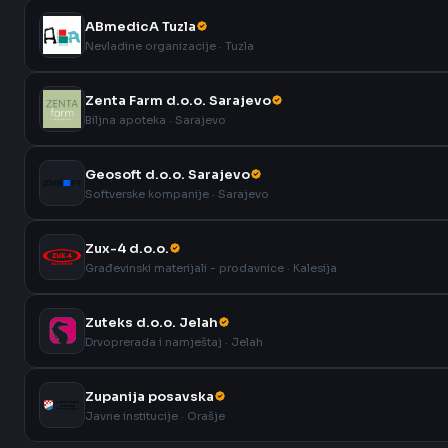
ABmedicA Tuzla
Nevladine organizacije · Tuzla
Zenta Farm d.o.o. Sarajevo
Biljna apoteka · Sarajevo
Geosoft d.o.o. Sarajevo
Softverske kompanije · Sarajevo
Zux-4 d.o.o.
Građevinski materijali - prodavnice · Kalesija
Zuteks d.o.o. Jelah
Drvoprerada i namještaj · Jelah
Zupanija posavska
Javne institucije · Orašje