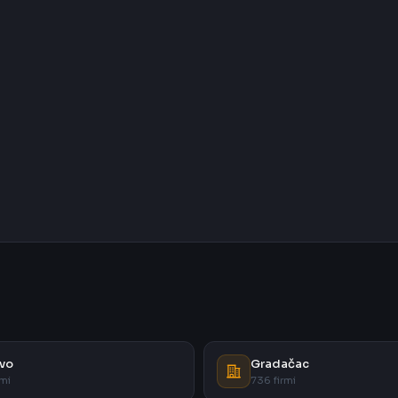
vo
Gradačac
rmi
736 firmi