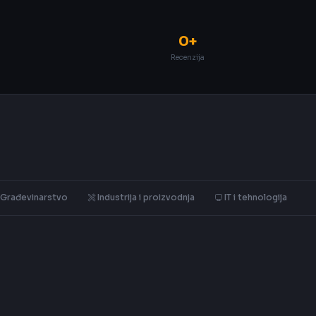
0+
Recenzija
Građevinarstvo
Industrija i proizvodnja
IT i tehnologija