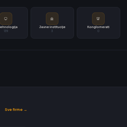
i tehnologija
Javne institucije
Konglomerati
139
3
0
Sve firme →