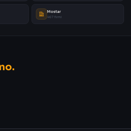
Mostar
467 firmi
no.