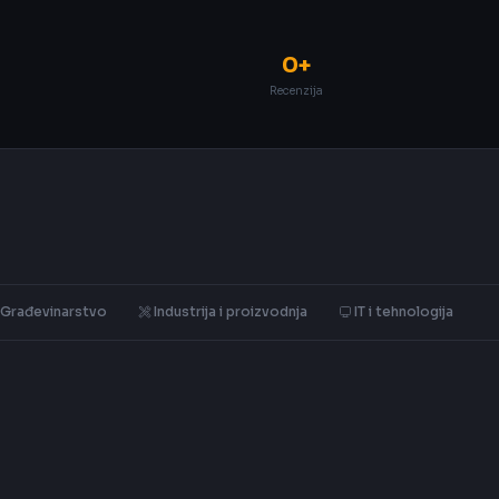
0+
Recenzija
Građevinarstvo
Industrija i proizvodnja
IT i tehnologija