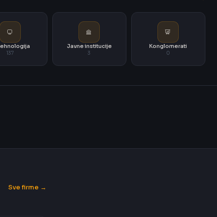
i tehnologija
Javne institucije
Konglomerati
137
3
0
Sve firme →