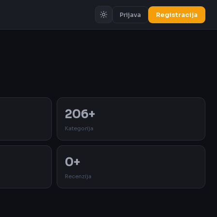
Prijava
Registracija
Oglas
206+
Kategorija
0+
Recenzija