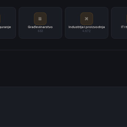
iguranje
Građevinarstvo
Industrija i proizvodnja
IT 
653
4.672