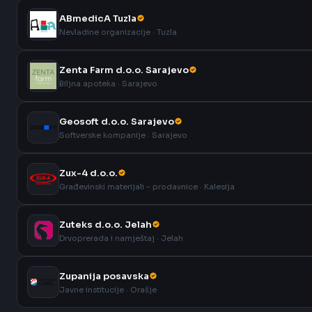
ABmedicA Tuzla
Nevladine organizacije · Tuzla
Zenta Farm d.o.o. Sarajevo
Biljna apoteka · Sarajevo
Geosoft d.o.o. Sarajevo
Softverske kompanije · Sarajevo
Zux-4 d.o.o.
Građevinski materijali - prodavnice · Kalesija
Zuteks d.o.o. Jelah
Drvoprerada i namještaj · Jelah
Zupanija posavska
Javne institucije · Orašje