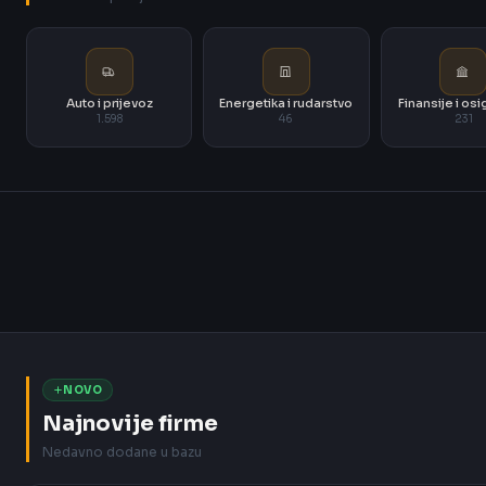
Auto i prijevoz
Energetika i rudarstvo
Finansije i os
1.598
46
231
NOVO
Najnovije firme
Nedavno dodane u bazu