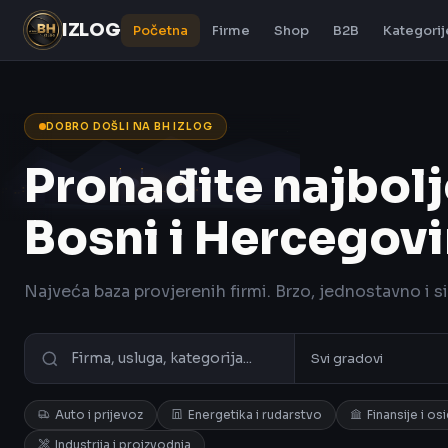
IZLOG
Početna
Firme
Shop
B2B
Kategorij
DOBRO DOŠLI NA BH IZLOG
Pronađite najbolj
Bosni i Hercegovi
Najveća baza provjerenih firmi. Brzo, jednostavno i s
Auto i prijevoz
Energetika i rudarstvo
Finansije i os
Industrija i proizvodnja