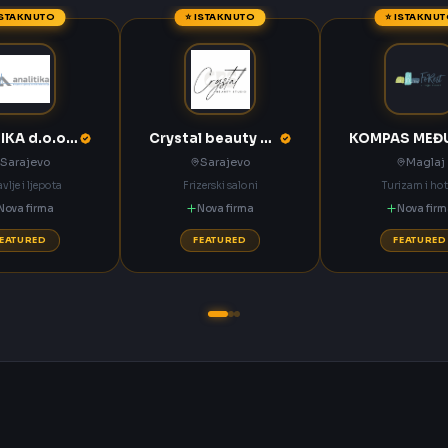
ISTAKNUTO
⭐ ISTAKNUTO
⭐ ISTAKNU
ANALITIKA d.o.o. Sarajevo
Crystal beauty studio Sarajevo
Sarajevo
Sarajevo
Maglaj
vlje i ljepota
Frizerski saloni
Turizam i hot
Nova firma
Nova firma
Nova fir
FEATURED
FEATURED
FEATURED