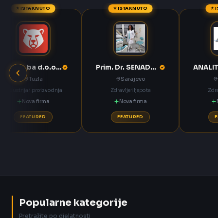
⭐ ISTAKNUTO
⭐ ISTAKNUTO
⭐ 
ANNOA.ba d.o.o. Tuzla
Prim. Dr. SENADETA OMERBAŠIĆ STOMATOLOŠKA ORDINACIJA
Tuzla
Sarajevo
Industrija i proizvodnja
Zdravlje i ljepota
Zdra
Nova firma
Nova firma
FEATURED
FEATURED
Popularne kategorije
Pretražite po djelatnosti