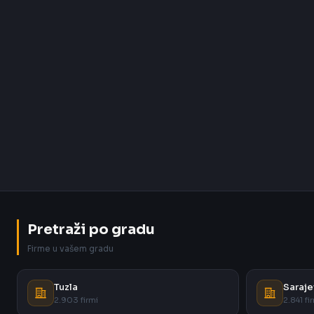
Pretraži po gradu
Firme u vašem gradu
Tuzla
Saraje
2.903 firmi
2.841 fi