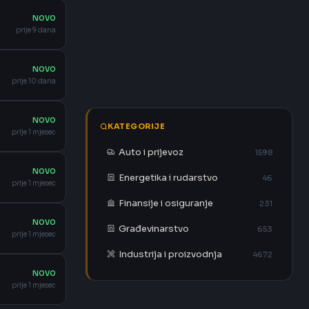
NOVO
prije 9 dana
NOVO
prije 10 dana
NOVO
KATEGORIJE
prije 1 mjesec
Auto i prijevoz
1598
NOVO
Energetika i rudarstvo
46
prije 1 mjesec
Finansije i osiguranje
231
NOVO
Građevinarstvo
653
prije 1 mjesec
Industrija i proizvodnja
4672
NOVO
prije 1 mjesec