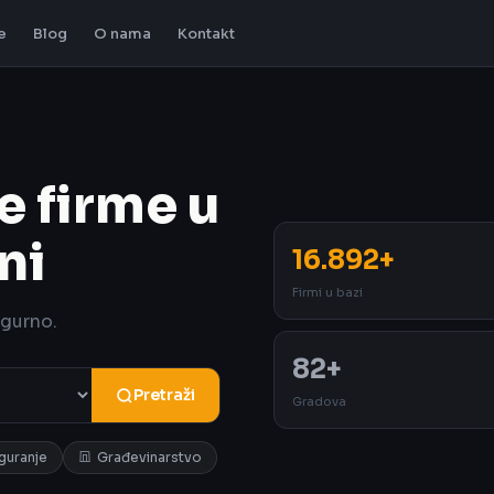
e
Blog
O nama
Kontakt
e firme u
ni
16.892+
Firmi u bazi
igurno.
82+
Pretraži
Gradova
iguranje
Građevinarstvo