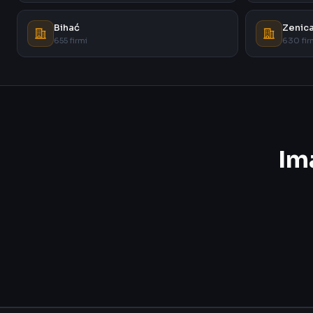
Bihać
Zenic
655 firmi
630 fir
Im