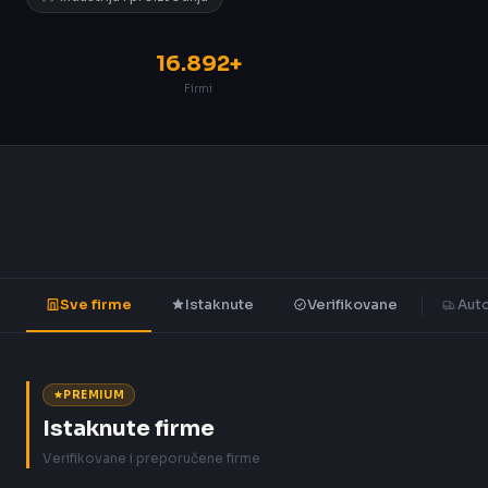
16.892+
Firmi
Sve firme
Istaknute
Verifikovane
Auto
PREMIUM
Istaknute firme
Verifikovane i preporučene firme