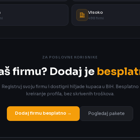
a
Visoko
mi
498 firmi
ZA POSLOVNE KORISNIKE
aš firmu? Dodaj je
besplat
Registruj svoju firmu i dostigni hiljade kupaca u BiH. Besplatno
kreiranje profila, bez skrivenih troškova.
Dodaj firmu besplatno →
Pogledaj pakete