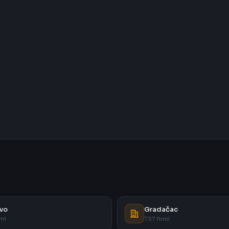
vo
Gradačac
rmi
737 firmi