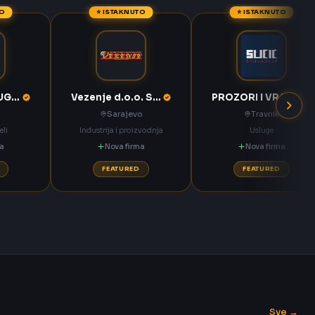
TO
⭐ ISTAKNUTO
⭐ ISTAKNUTO
KOMPAS MEĐUGORJE d.d. Međugorje
Vezenje d.o.o. Sarajevo
PROZORI I VRATA Sučić Nova Bila
Sarajevo
Travnik
eli
Industrija i proizvodnja
Usluge
ma
Nova firma
Nova firma
FEATURED
FEATURED
Sve →