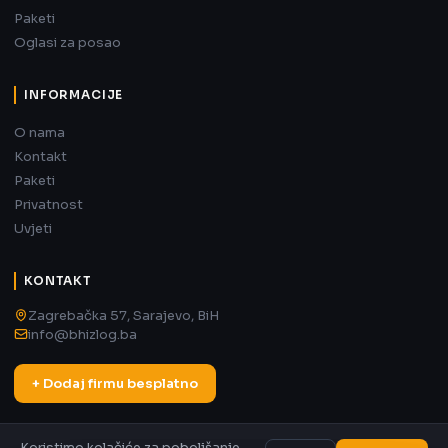
Paketi
Oglasi za posao
INFORMACIJE
O nama
Kontakt
Paketi
Privatnost
Uvjeti
KONTAKT
Zagrebačka 57, Sarajevo, BiH
info@bhizlog.ba
+ Dodaj firmu besplatno
Koristimo kolačiće za poboljšanje