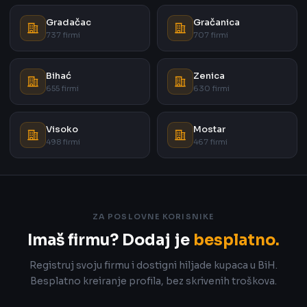
Gradačac
Gračanica
737 firmi
707 firmi
Bihać
Zenica
655 firmi
630 firmi
Visoko
Mostar
498 firmi
467 firmi
ZA POSLOVNE KORISNIKE
Imaš firmu? Dodaj je
besplatno.
Registruj svoju firmu i dostigni hiljade kupaca u BiH.
Besplatno kreiranje profila, bez skrivenih troškova.