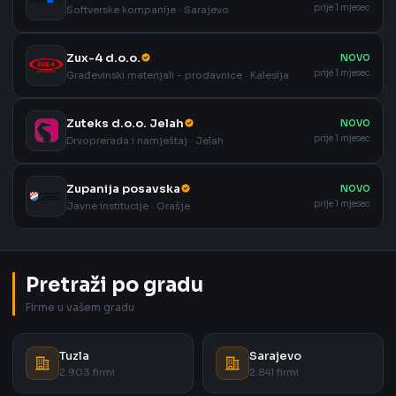
prije 1 mjesec
Softverske kompanije · Sarajevo
Zux-4 d.o.o.
NOVO
prije 1 mjesec
Građevinski materijali - prodavnice · Kalesija
Zuteks d.o.o. Jelah
NOVO
prije 1 mjesec
Drvoprerada i namještaj · Jelah
Zupanija posavska
NOVO
prije 1 mjesec
Javne institucije · Orašje
Pretraži po gradu
Firme u vašem gradu
Tuzla
Sarajevo
2.903 firmi
2.841 firmi