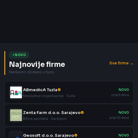
NOVO
Najnovije firme
Sve firme →
Nedavno dodane u bazu
ABmedicA Tuzla
NOVO
prije 9 dana
Nevladine organizacije · Tuzla
Zenta Farm d.o.o. Sarajevo
NOVO
prije 10 dana
Biljna apoteka · Sarajevo
Geosoft d.o.o. Sarajevo
NOVO