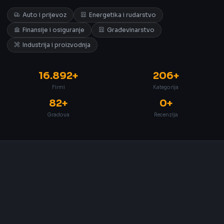
Auto i prijevoz
Energetika i rudarstvo
Finansije i osiguranje
Građevinarstvo
Industrija i proizvodnja
16.892+
206+
Firmi
Kategorija
82+
0+
Gradova
Recenzija