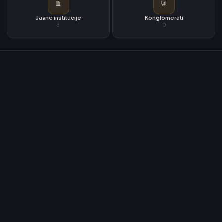
Javne institucije
Konglomerati
3
0