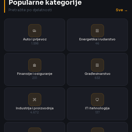
Popularne kategorije
Sve →
Pretražite po djelatnosti
Auto i prijevoz
Energetika i rudarstvo
1.598
46
Finansije i osiguranje
Građevinarstvo
231
653
Industrija i proizvodnja
IT i tehnologija
4.672
137