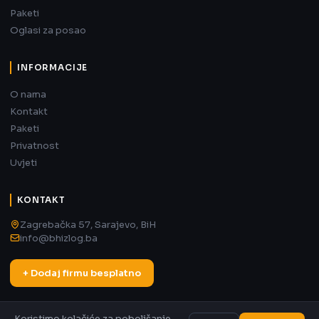
Paketi
Oglasi za posao
INFORMACIJE
O nama
Kontakt
Paketi
Privatnost
Uvjeti
KONTAKT
Zagrebačka 57, Sarajevo, BiH
info@bhizlog.ba
+ Dodaj firmu besplatno
Koristimo kolačiće za poboljšanje