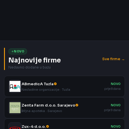
NOVO
Najnovije firme
Sve firme →
Nedavno dodane u bazu
ABmedicA Tuzla
NOVO
prije 8 dana
Nevladine organizacije · Tuzla
Zenta Farm d.o.o. Sarajevo
NOVO
prije 9 dana
Biljna apoteka · Sarajevo
Zux-4 d.o.o.
NOVO