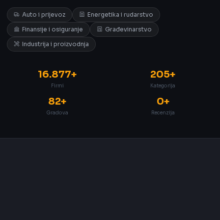
Auto i prijevoz
Energetika i rudarstvo
Finansije i osiguranje
Građevinarstvo
Industrija i proizvodnja
16.877+
205+
Firmi
Kategorija
82+
0+
Gradova
Recenzija