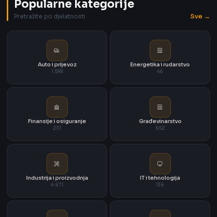
Popularne kategorije
Sve →
Pretražite po djelatnosti
Auto i prijevoz
Energetika i rudarstvo
1.598
46
Finansije i osiguranje
Građevinarstvo
231
652
Industrija i proizvodnja
IT i tehnologija
4.671
136