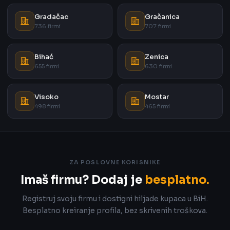
Gradačac
Gračanica
736 firmi
707 firmi
Bihać
Zenica
655 firmi
630 firmi
Visoko
Mostar
498 firmi
465 firmi
ZA POSLOVNE KORISNIKE
Imaš firmu? Dodaj je
besplatno.
Registruj svoju firmu i dostigni hiljade kupaca u BiH.
Besplatno kreiranje profila, bez skrivenih troškova.