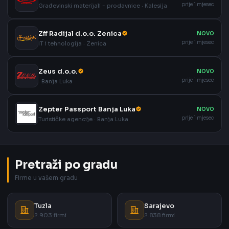
prije 1 mjesec
Građevinski materijali - prodavnice · Kalesija
Zff Radijal d.o.o. Zenica
NOVO
prije 1 mjesec
IT i tehnologija · Zenica
Zeus d.o.o.
NOVO
prije 1 mjesec
· Banja Luka
Zepter Passport Banja Luka
NOVO
prije 1 mjesec
Turističke agencije · Banja Luka
Pretraži po gradu
Firme u vašem gradu
Tuzla
Sarajevo
2.903 firmi
2.838 firmi