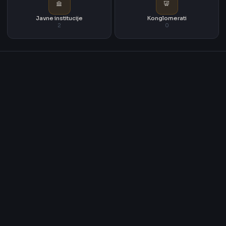
Javne institucije
Konglomerati
2
0