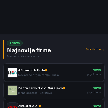
NOVO
Najnovije firme
Sve firme →
Nedavno dodane u bazu
ABmedicA Tuzla
NOVO
prije 7 dana
Nevladine organizacije · Tuzla
Zenta Farm d.o.o. Sarajevo
NOVO
prije 8 dana
Biljna apoteka · Sarajevo
Zux-4 d.o.o.
NOVO