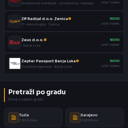
prije 1 mjesec
Građevinski materijali - prodavnice · Kalesija
Zff Radijal d.o.o. Zenica
NOVO
prije 1 mjesec
IT i tehnologija · Zenica
Zeus d.o.o.
NOVO
prije 1 mjesec
· Banja Luka
Zepter Passport Banja Luka
NOVO
prije 1 mjesec
Turističke agencije · Banja Luka
Pretraži po gradu
Firme u vašem gradu
Tuzla
Sarajevo
2.903 firmi
2.838 firmi