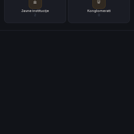
Javne institucije
Konglomerati
2
0