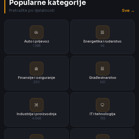
Popularne kategorije
Sve →
Pretražite po djelatnosti
Auto i prijevoz
Energetika i rudarstvo
1.598
46
Finansije i osiguranje
Građevinarstvo
230
651
Industrija i proizvodnja
IT i tehnologija
4.668
135