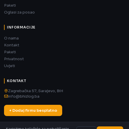
Paketi
Oglasi za posao
INFORMACIJE
O nama
Kontakt
Paketi
Privatnost
Uvjeti
KONTAKT
Zagrebačka 57, Sarajevo, BiH
info@bhizlog.ba
+ Dodaj firmu besplatno
Koristimo kolačiće za poboljšanje