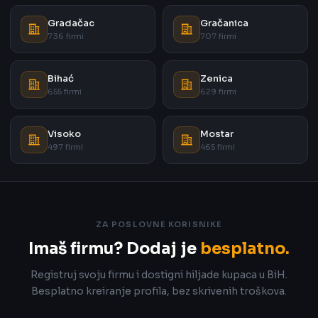
Gradačac
Gračanica
736 firmi
707 firmi
Bihać
Zenica
655 firmi
629 firmi
Visoko
Mostar
497 firmi
465 firmi
ZA POSLOVNE KORISNIKE
Imaš firmu? Dodaj je
besplatno.
Registruj svoju firmu i dostigni hiljade kupaca u BiH.
Besplatno kreiranje profila, bez skrivenih troškova.