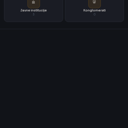
Javne institucije
Konglomerati
3
0