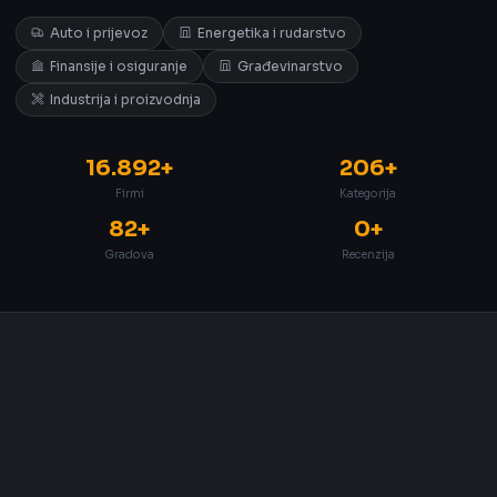
Auto i prijevoz
Energetika i rudarstvo
Finansije i osiguranje
Građevinarstvo
Industrija i proizvodnja
16.892+
206+
Firmi
Kategorija
82+
0+
Gradova
Recenzija