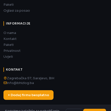
Paketi
Oglasi za posao
INFORMACIJE
O nama
Kontakt
Paketi
Privatnost
Uvjeti
KONTAKT
Zagrebačka 57, Sarajevo, BiH
info@bhizlog.ba
+ Dodaj firmu besplatno
Koristimo kolačiće za poboljšanje