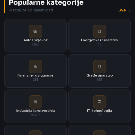
Popularne kategorije
Sve →
Pretražite po djelatnosti
Auto i prijevoz
Energetika i rudarstvo
1.598
46
Finansije i osiguranje
Građevinarstvo
231
653
Industrija i proizvodnja
IT i tehnologija
4.672
137