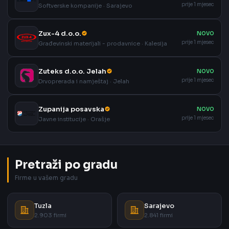
prije 1 mjesec
Softverske kompanije · Sarajevo
Zux-4 d.o.o.
NOVO
prije 1 mjesec
Građevinski materijali - prodavnice · Kalesija
Zuteks d.o.o. Jelah
NOVO
prije 1 mjesec
Drvoprerada i namještaj · Jelah
Zupanija posavska
NOVO
prije 1 mjesec
Javne institucije · Orašje
Pretraži po gradu
Firme u vašem gradu
Tuzla
Sarajevo
2.903 firmi
2.841 firmi