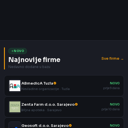
NOVO
Najnovije firme
Sve firme →
Nedavno dodane u bazu
ABmedicA Tuzla
NOVO
prije 9 dana
Nevladine organizacije · Tuzla
Zenta Farm d.o.o. Sarajevo
NOVO
prije 10 dana
Biljna apoteka · Sarajevo
Geosoft d.o.o. Sarajevo
NOVO