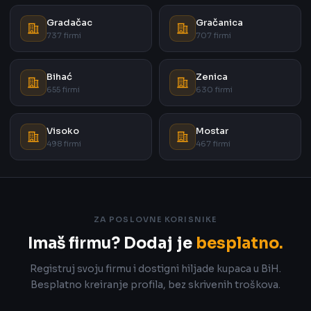
Gradačac
Gračanica
737 firmi
707 firmi
Bihać
Zenica
655 firmi
630 firmi
Visoko
Mostar
498 firmi
467 firmi
ZA POSLOVNE KORISNIKE
Imaš firmu? Dodaj je
besplatno.
Registruj svoju firmu i dostigni hiljade kupaca u BiH.
Besplatno kreiranje profila, bez skrivenih troškova.