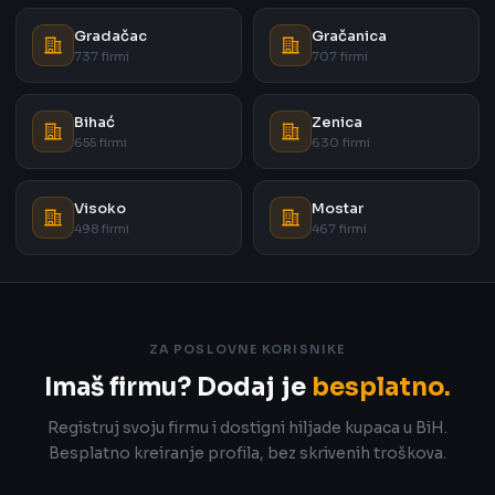
Gradačac
Gračanica
737 firmi
707 firmi
Bihać
Zenica
655 firmi
630 firmi
Visoko
Mostar
498 firmi
467 firmi
ZA POSLOVNE KORISNIKE
Imaš firmu? Dodaj je
besplatno.
Registruj svoju firmu i dostigni hiljade kupaca u BiH.
Besplatno kreiranje profila, bez skrivenih troškova.