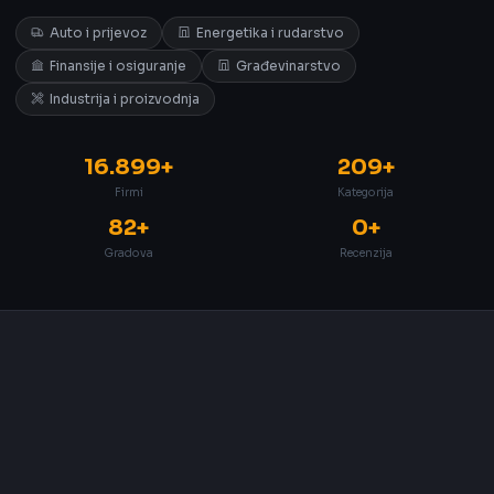
Auto i prijevoz
Energetika i rudarstvo
Finansije i osiguranje
Građevinarstvo
Industrija i proizvodnja
16.899+
209+
Firmi
Kategorija
82+
0+
Gradova
Recenzija