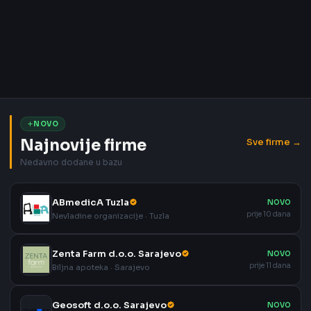
NOVO
Najnovije firme
Sve firme →
Nedavno dodane u bazu
ABmedicA Tuzla
NOVO
prije 10 dana
Nevladine organizacije · Tuzla
Zenta Farm d.o.o. Sarajevo
NOVO
prije 11 dana
Biljna apoteka · Sarajevo
Geosoft d.o.o. Sarajevo
NOVO