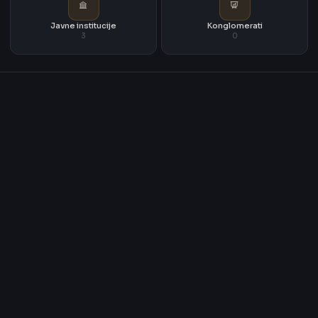
Javne institucije
Konglomerati
3
0