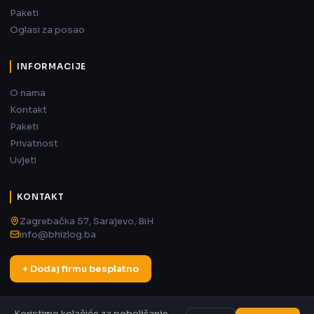
Paketi
Oglasi za posao
INFORMACIJE
O nama
Kontakt
Paketi
Privatnost
Uvjeti
KONTAKT
Zagrebačka 57, Sarajevo, BiH
info@bhizlog.ba
+ Dodaj firmu besplatno
Koristimo kolačiće za poboljšanje