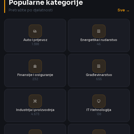
Popularne kategorije
Sve →
Pretražite po djelatnosti
Auto i prijevoz
Energetika i rudarstvo
1.598
46
Finansije i osiguranje
Građevinarstvo
232
655
Industrija i proizvodnja
IT i tehnologija
4.673
138