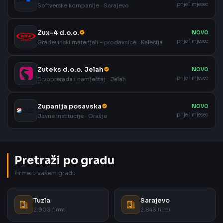
prije 1 mjesec
Softverske kompanije · Sarajevo
Zux-4 d.o.o.
NOVO
prije 1 mjesec
Građevinski materijali - prodavnice · Kalesija
Zuteks d.o.o. Jelah
NOVO
prije 1 mjesec
Drvoprerada i namještaj · Jelah
Zupanija posavska
NOVO
prije 1 mjesec
Javne institucije · Orašje
Pretraži po gradu
Firme u vašem gradu
Tuzla
Sarajevo
2.903 firmi
2.843 firmi