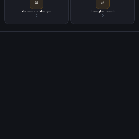
Javne institucije
Konglomerati
2
0