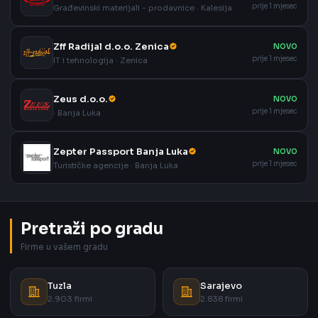
prije 1 mjesec
Građevinski materijali - prodavnice · Kalesija
Zff Radijal d.o.o. Zenica
NOVO
prije 1 mjesec
IT i tehnologija · Zenica
Zeus d.o.o.
NOVO
prije 1 mjesec
· Banja Luka
Zepter Passport Banja Luka
NOVO
prije 1 mjesec
Turističke agencije · Banja Luka
Pretraži po gradu
Firme u vašem gradu
Tuzla
Sarajevo
2.903 firmi
2.838 firmi