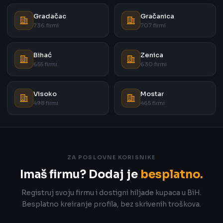
Gradačac
Gračanica
736 firmi
707 firmi
Bihać
Zenica
655 firmi
630 firmi
Visoko
Mostar
498 firmi
465 firmi
ZA POSLOVNE KORISNIKE
Imaš firmu? Dodaj je
besplatno.
Registruj svoju firmu i dostigni hiljade kupaca u BiH.
Besplatno kreiranje profila, bez skrivenih troškova.