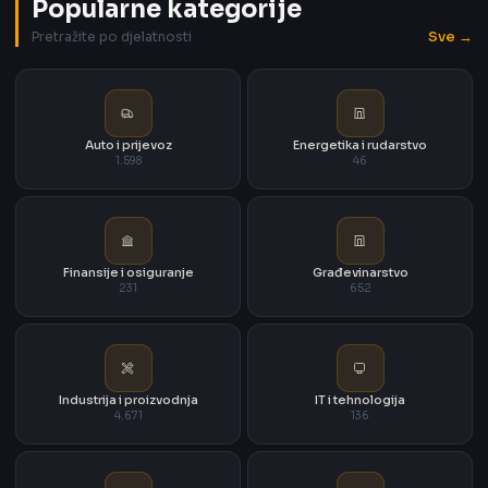
Popularne kategorije
Sve →
Pretražite po djelatnosti
Auto i prijevoz
Energetika i rudarstvo
1.598
46
Finansije i osiguranje
Građevinarstvo
231
652
Industrija i proizvodnja
IT i tehnologija
4.671
136