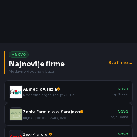
NOVO
Najnovije firme
Sve firme →
Nedavno dodane u bazu
ABmedicA Tuzla
NOVO
prije 8 dana
Nevladine organizacije · Tuzla
Zenta Farm d.o.o. Sarajevo
NOVO
prije 9 dana
Biljna apoteka · Sarajevo
Zux-4 d.o.o.
NOVO