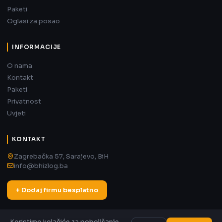
Paketi
Oglasi za posao
INFORMACIJE
O nama
Kontakt
Paketi
Privatnost
Uvjeti
KONTAKT
Zagrebačka 57, Sarajevo, BiH
info@bhizlog.ba
+ Dodaj firmu besplatno
Koristimo kolačiće za poboljšanje