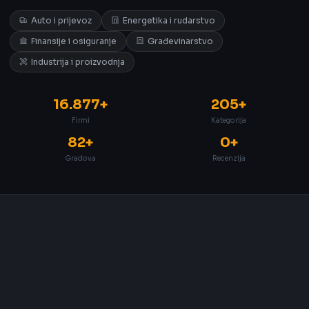
Auto i prijevoz
Energetika i rudarstvo
Finansije i osiguranje
Građevinarstvo
Industrija i proizvodnja
16.877+
205+
Firmi
Kategorija
82+
0+
Gradova
Recenzija