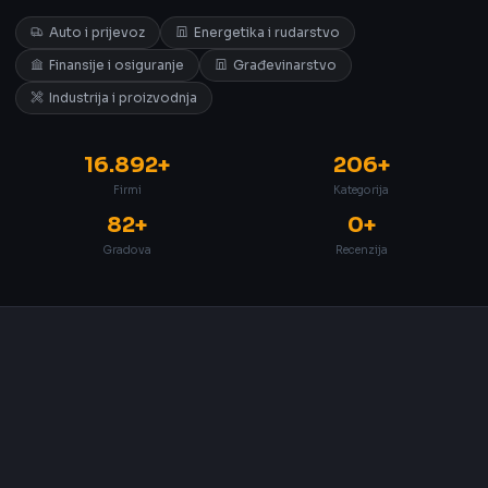
Auto i prijevoz
Energetika i rudarstvo
Finansije i osiguranje
Građevinarstvo
Industrija i proizvodnja
16.892+
206+
Firmi
Kategorija
82+
0+
Gradova
Recenzija