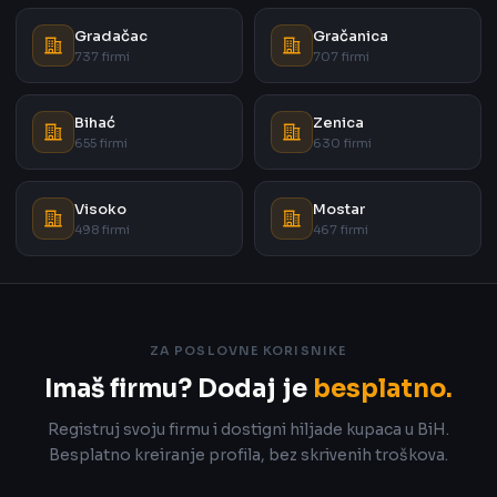
Gradačac
Gračanica
737 firmi
707 firmi
Bihać
Zenica
655 firmi
630 firmi
Visoko
Mostar
498 firmi
467 firmi
ZA POSLOVNE KORISNIKE
Imaš firmu? Dodaj je
besplatno.
Registruj svoju firmu i dostigni hiljade kupaca u BiH.
Besplatno kreiranje profila, bez skrivenih troškova.