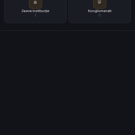
Javne institucije
Konglomerati
3
0