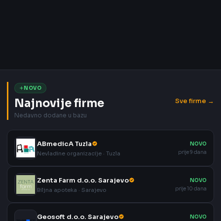
NOVO
Najnovije firme
Sve firme →
Nedavno dodane u bazu
ABmedicA Tuzla
NOVO
prije 9 dana
Nevladine organizacije · Tuzla
Zenta Farm d.o.o. Sarajevo
NOVO
prije 10 dana
Biljna apoteka · Sarajevo
Geosoft d.o.o. Sarajevo
NOVO