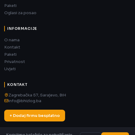
Paketi
Oglasi za posao
INFORMACIJE
O nama
Kontakt
Paketi
Privatnost
Uvjeti
KONTAKT
Zagrebačka 57, Sarajevo, BiH
info@bhizlog.ba
+ Dodaj firmu besplatno
Koristimo kolačiće za poboljšanje