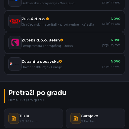
prije 1 mjesec
Softverske kompanije · Sarajevo
Zux-4 d.o.o.
NOVO
prije 1 mjesec
Građevinski materijali - prodavnice · Kalesija
Zuteks d.o.o. Jelah
NOVO
prije 1 mjesec
Drvoprerada i namještaj · Jelah
Zupanija posavska
NOVO
prije 1 mjesec
Javne institucije · Orašje
Pretraži po gradu
Firme u vašem gradu
Tuzla
Sarajevo
2.903 firmi
2.841 firmi