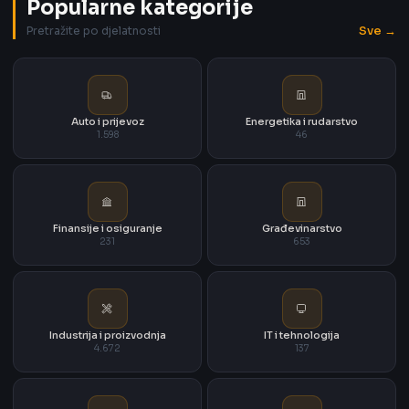
Popularne kategorije
Sve →
Pretražite po djelatnosti
Auto i prijevoz
Energetika i rudarstvo
1.598
46
Finansije i osiguranje
Građevinarstvo
231
653
Industrija i proizvodnja
IT i tehnologija
4.672
137