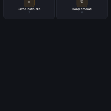
Javne institucije
Konglomerati
2
0