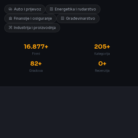
Auto i prijevoz
Energetika i rudarstvo
Finansije i osiguranje
Građevinarstvo
Industrija i proizvodnja
16.877+
205+
Firmi
Kategorija
82+
0+
Gradova
Recenzija