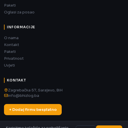
Paketi
Oglasi za posao
INFORMACIJE
O nama
Kontakt
Paketi
Privatnost
Uvjeti
KONTAKT
Zagrebačka 57, Sarajevo, BiH
info@bhizlog.ba
+ Dodaj firmu besplatno
Koristimo kolačiće za poboljšanje