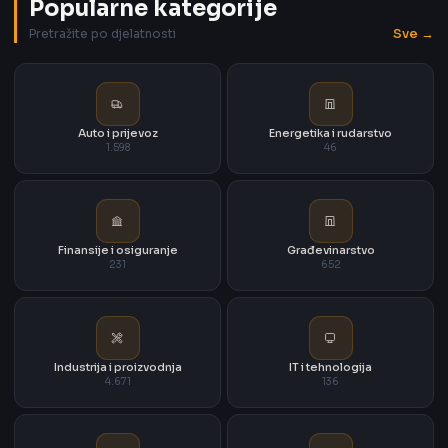
Popularne kategorije
Sve →
Pretražite po djelatnosti
Auto i prijevoz
Energetika i rudarstvo
1.598
46
Finansije i osiguranje
Građevinarstvo
231
652
Industrija i proizvodnja
IT i tehnologija
4.671
136