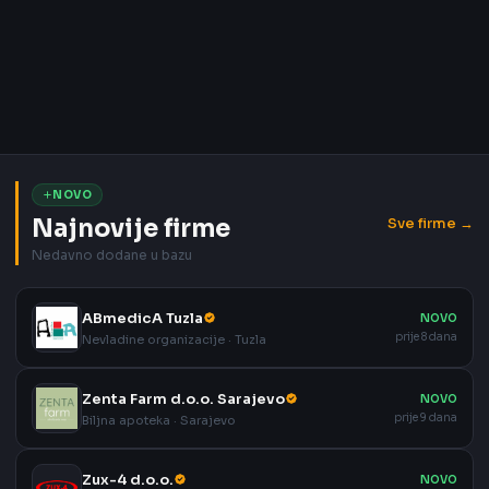
NOVO
Najnovije firme
Sve firme →
Nedavno dodane u bazu
ABmedicA Tuzla
NOVO
prije 8 dana
Nevladine organizacije · Tuzla
Zenta Farm d.o.o. Sarajevo
NOVO
prije 9 dana
Biljna apoteka · Sarajevo
Zux-4 d.o.o.
NOVO