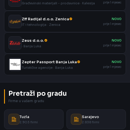
prije 1 mjesec
Građevinski materijali - prodavnice · Kalesija
Zff Radijal d.o.o. Zenica
NOVO
prije 1 mjesec
IT i tehnologija · Zenica
Zeus d.o.o.
NOVO
prije 1 mjesec
· Banja Luka
Zepter Passport Banja Luka
NOVO
prije 1 mjesec
Turističke agencije · Banja Luka
Pretraži po gradu
Firme u vašem gradu
Tuzla
Sarajevo
2.903 firmi
2.838 firmi