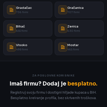
Gradačac
Gračanica
736 firmi
707 firmi
Bihać
Zenica
655 firmi
630 firmi
Visoko
Mostar
498 firmi
465 firmi
ZA POSLOVNE KORISNIKE
Imaš firmu? Dodaj je
besplatno.
Registruj svoju firmu i dostigni hiljade kupaca u BiH.
Besplatno kreiranje profila, bez skrivenih troškova.