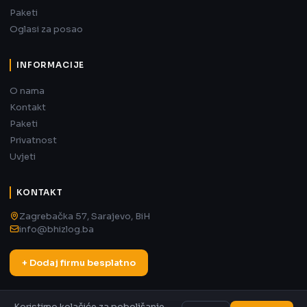
Paketi
Oglasi za posao
INFORMACIJE
O nama
Kontakt
Paketi
Privatnost
Uvjeti
KONTAKT
Zagrebačka 57, Sarajevo, BiH
info@bhizlog.ba
+ Dodaj firmu besplatno
Koristimo kolačiće za poboljšanje