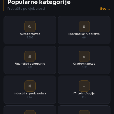
Popularne kategorije
Sve →
Pretražite po djelatnosti
Auto i prijevoz
Energetika i rudarstvo
1.598
46
Finansije i osiguranje
Građevinarstvo
231
652
Industrija i proizvodnja
IT i tehnologija
4.671
136