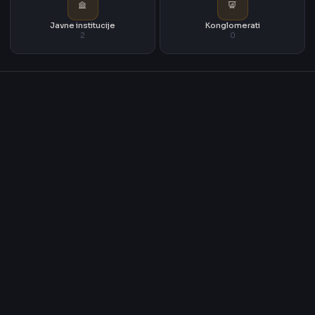
Javne institucije
Konglomerati
2
0