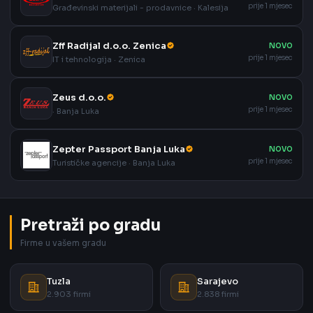
prije 1 mjesec
Građevinski materijali - prodavnice · Kalesija
Zff Radijal d.o.o. Zenica
NOVO
prije 1 mjesec
IT i tehnologija · Zenica
Zeus d.o.o.
NOVO
prije 1 mjesec
· Banja Luka
Zepter Passport Banja Luka
NOVO
prije 1 mjesec
Turističke agencije · Banja Luka
Pretraži po gradu
Firme u vašem gradu
Tuzla
Sarajevo
2.903 firmi
2.838 firmi