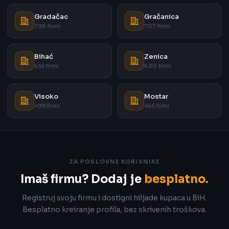
Gradačac
Gračanica
736 firmi
707 firmi
Bihać
Zenica
655 firmi
630 firmi
Visoko
Mostar
498 firmi
465 firmi
ZA POSLOVNE KORISNIKE
Imaš firmu? Dodaj je
besplatno.
Registruj svoju firmu i dostigni hiljade kupaca u BiH.
Besplatno kreiranje profila, bez skrivenih troškova.