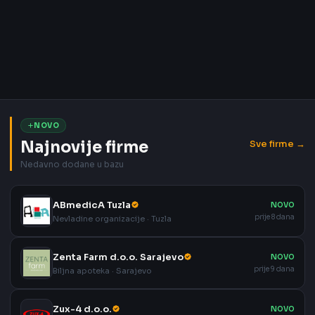
NOVO
Najnovije firme
Sve firme →
Nedavno dodane u bazu
ABmedicA Tuzla
NOVO
prije 8 dana
Nevladine organizacije · Tuzla
Zenta Farm d.o.o. Sarajevo
NOVO
prije 9 dana
Biljna apoteka · Sarajevo
Zux-4 d.o.o.
NOVO