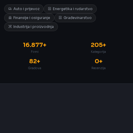
Auto i prijevoz
Energetika i rudarstvo
Finansije i osiguranje
Građevinarstvo
Industrija i proizvodnja
16.877+
205+
Firmi
Kategorija
82+
0+
Gradova
Recenzija