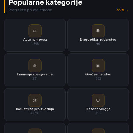
Popularne kategorije
Sve →
Pretražite po djelatnosti
Auto i prijevoz
Energetika i rudarstvo
1.598
46
Finansije i osiguranje
Građevinarstvo
231
652
Industrija i proizvodnja
IT i tehnologija
4.670
136