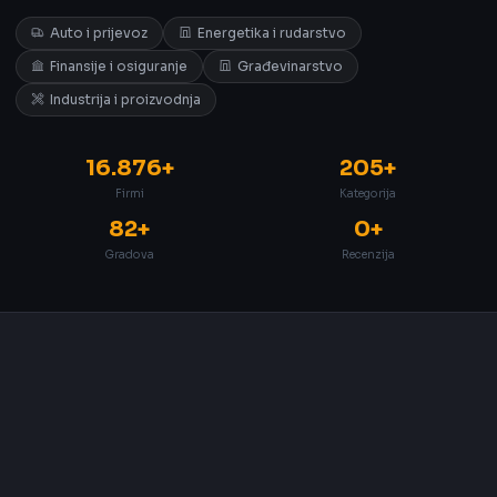
Auto i prijevoz
Energetika i rudarstvo
Finansije i osiguranje
Građevinarstvo
Industrija i proizvodnja
16.876+
205+
Firmi
Kategorija
82+
0+
Gradova
Recenzija