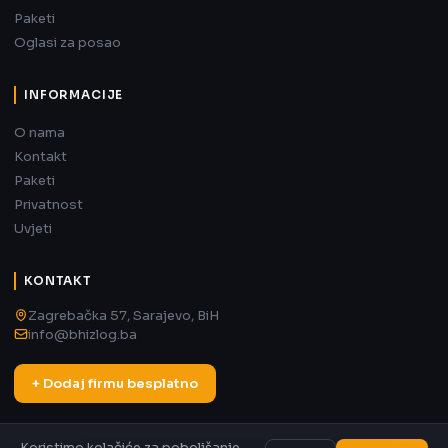
Paketi
Oglasi za posao
INFORMACIJE
O nama
Kontakt
Paketi
Privatnost
Uvjeti
KONTAKT
Zagrebačka 57, Sarajevo, BiH
info@bhizlog.ba
+ Dodaj firmu besplatno
Koristimo kolačiće za poboljšanje