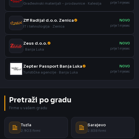
prije 1 mjesec
Građevinski materijali - prodavnice · Kalesija
Zff Radijal d.o.o. Zenica
NOVO
prije 1 mjesec
IT i tehnologija · Zenica
Zeus d.o.o.
NOVO
prije 1 mjesec
· Banja Luka
Zepter Passport Banja Luka
NOVO
prije 1 mjesec
Turističke agencije · Banja Luka
Pretraži po gradu
Firme u vašem gradu
Tuzla
Sarajevo
2.903 firmi
2.838 firmi