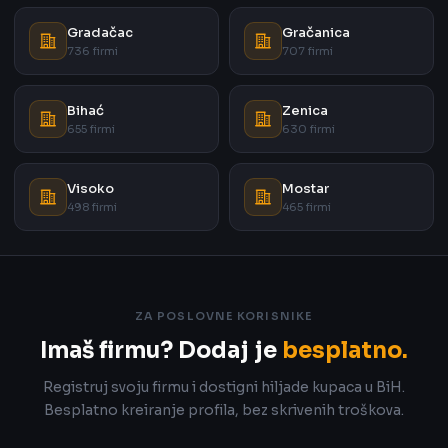
Gradačac
Gračanica
736 firmi
707 firmi
Bihać
Zenica
655 firmi
630 firmi
Visoko
Mostar
498 firmi
465 firmi
ZA POSLOVNE KORISNIKE
Imaš firmu? Dodaj je
besplatno.
Registruj svoju firmu i dostigni hiljade kupaca u BiH.
Besplatno kreiranje profila, bez skrivenih troškova.