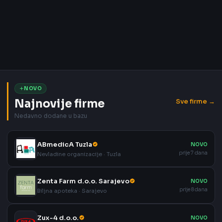
NOVO
Najnovije firme
Sve firme →
Nedavno dodane u bazu
ABmedicA Tuzla
NOVO
prije 7 dana
Nevladine organizacije · Tuzla
Zenta Farm d.o.o. Sarajevo
NOVO
prije 8 dana
Biljna apoteka · Sarajevo
Zux-4 d.o.o.
NOVO