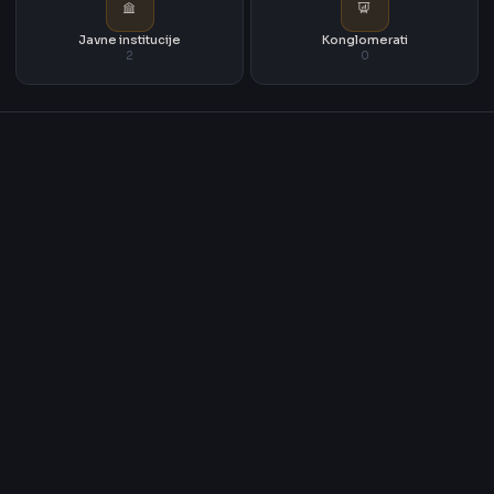
Javne institucije
Konglomerati
2
0