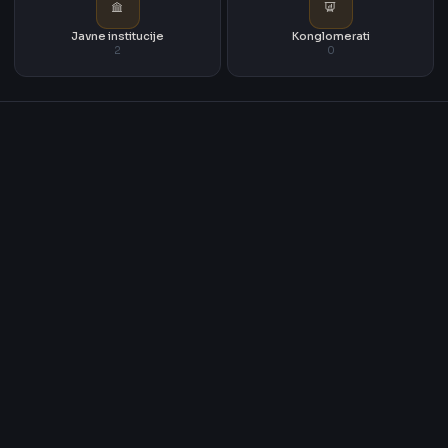
Javne institucije
Konglomerati
2
0