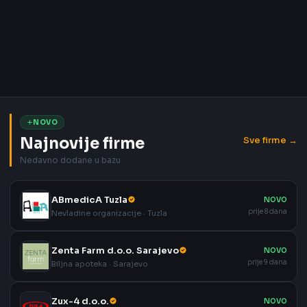
NOVO
Najnovije firme
Sve firme →
Nedavno dodane u bazu
ABmedicA Tuzla
NOVO
prije 8 dana
Nevladine organizacije · Tuzla
Zenta Farm d.o.o. Sarajevo
NOVO
prije 9 dana
Biljna apoteka · Sarajevo
Zux-4 d.o.o.
NOVO