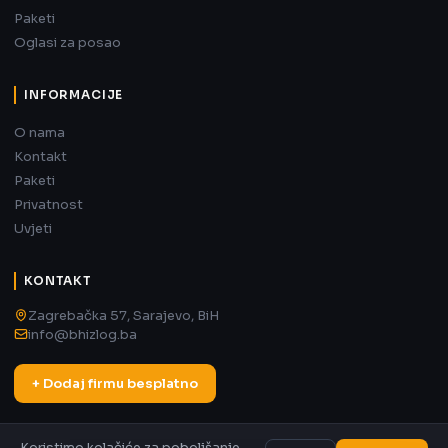
Paketi
Oglasi za posao
INFORMACIJE
O nama
Kontakt
Paketi
Privatnost
Uvjeti
KONTAKT
Zagrebačka 57, Sarajevo, BiH
info@bhizlog.ba
+ Dodaj firmu besplatno
Koristimo kolačiće za poboljšanje