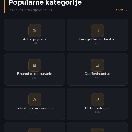
Popularne kategorije
Sve →
Pretražite po djelatnosti
Auto i prijevoz
Energetika i rudarstvo
1.598
46
Finansije i osiguranje
Građevinarstvo
231
652
Industrija i proizvodnja
IT i tehnologija
4.671
136