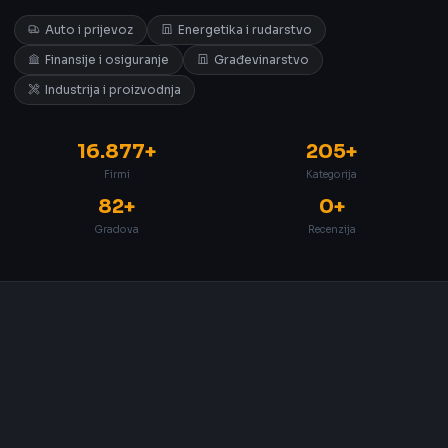
Auto i prijevoz
Energetika i rudarstvo
Finansije i osiguranje
Građevinarstvo
Industrija i proizvodnja
16.877+
205+
Firmi
Kategorija
82+
0+
Gradova
Recenzija