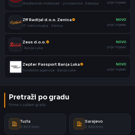
prije 1 mjesec
Građevinski materijali - prodavnice · Kalesija
Zff Radijal d.o.o. Zenica
NOVO
prije 1 mjesec
IT i tehnologija · Zenica
Zeus d.o.o.
NOVO
prije 1 mjesec
· Banja Luka
Zepter Passport Banja Luka
NOVO
prije 1 mjesec
Turističke agencije · Banja Luka
Pretraži po gradu
Firme u vašem gradu
Tuzla
Sarajevo
2.903 firmi
2.838 firmi