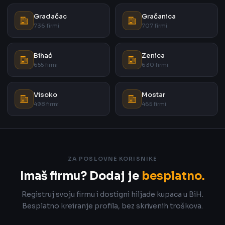
Gradačac
Gračanica
736 firmi
707 firmi
Bihać
Zenica
655 firmi
630 firmi
Visoko
Mostar
498 firmi
465 firmi
ZA POSLOVNE KORISNIKE
Imaš firmu? Dodaj je
besplatno.
Registruj svoju firmu i dostigni hiljade kupaca u BiH.
Besplatno kreiranje profila, bez skrivenih troškova.