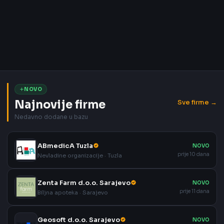
NOVO
Najnovije firme
Sve firme →
Nedavno dodane u bazu
ABmedicA Tuzla
NOVO
prije 10 dana
Nevladine organizacije · Tuzla
Zenta Farm d.o.o. Sarajevo
NOVO
prije 11 dana
Biljna apoteka · Sarajevo
Geosoft d.o.o. Sarajevo
NOVO