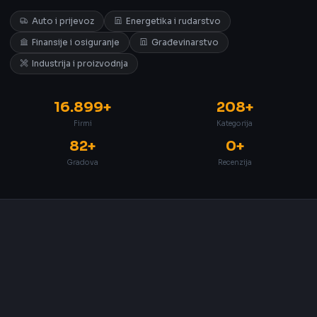
Auto i prijevoz
Energetika i rudarstvo
Finansije i osiguranje
Građevinarstvo
Industrija i proizvodnja
16.899+
208+
Firmi
Kategorija
82+
0+
Gradova
Recenzija