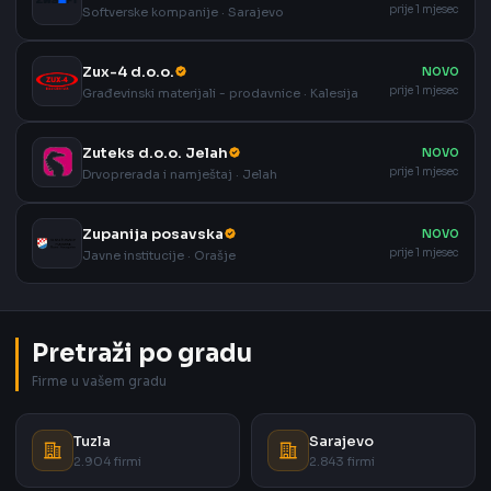
prije 1 mjesec
Softverske kompanije · Sarajevo
Zux-4 d.o.o.
NOVO
prije 1 mjesec
Građevinski materijali - prodavnice · Kalesija
Zuteks d.o.o. Jelah
NOVO
prije 1 mjesec
Drvoprerada i namještaj · Jelah
Zupanija posavska
NOVO
prije 1 mjesec
Javne institucije · Orašje
Pretraži po gradu
Firme u vašem gradu
Tuzla
Sarajevo
2.904 firmi
2.843 firmi