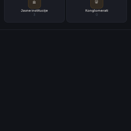
Javne institucije
Konglomerati
3
0