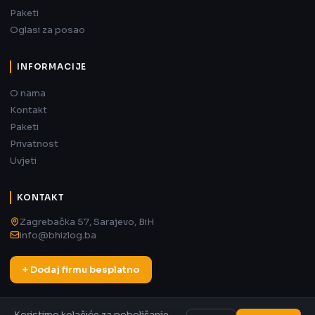
Paketi
Oglasi za posao
INFORMACIJE
O nama
Kontakt
Paketi
Privatnost
Uvjeti
KONTAKT
Zagrebačka 57, Sarajevo, BiH
info@bhizlog.ba
+ Dodaj firmu besplatno
Koristimo kolačiće za poboljšanje