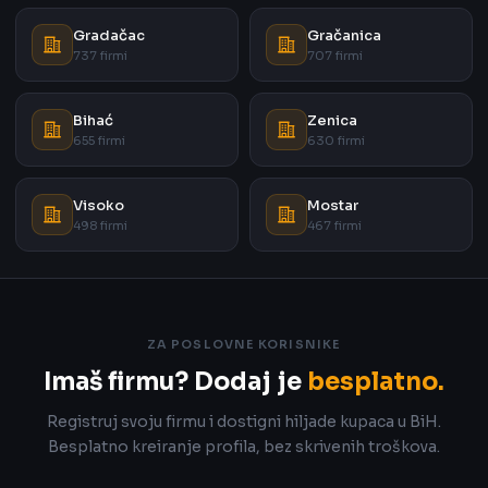
Gradačac
Gračanica
737 firmi
707 firmi
Bihać
Zenica
655 firmi
630 firmi
Visoko
Mostar
498 firmi
467 firmi
ZA POSLOVNE KORISNIKE
Imaš firmu? Dodaj je
besplatno.
Registruj svoju firmu i dostigni hiljade kupaca u BiH.
Besplatno kreiranje profila, bez skrivenih troškova.