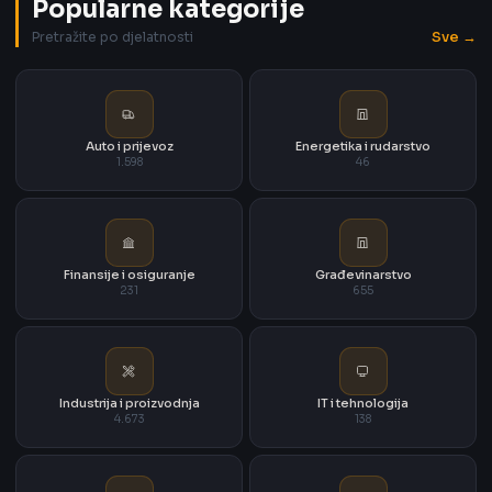
Popularne kategorije
Sve →
Pretražite po djelatnosti
Auto i prijevoz
Energetika i rudarstvo
1.598
46
Finansije i osiguranje
Građevinarstvo
231
655
Industrija i proizvodnja
IT i tehnologija
4.673
138