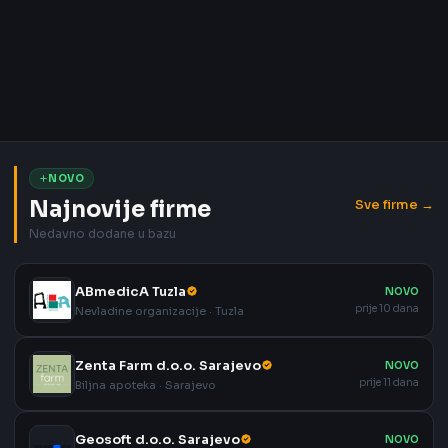
NOVO
Najnovije firme
Sve firme →
Nedavno dodane u bazu
ABmedicA Tuzla
NOVO
prije 10 dana
Nevladine organizacije · Tuzla
Zenta Farm d.o.o. Sarajevo
NOVO
prije 11 dana
Biljna apoteka · Sarajevo
Geosoft d.o.o. Sarajevo
NOVO