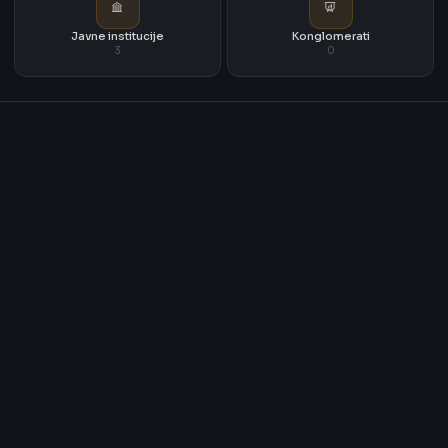
Javne institucije
Konglomerati
3
0