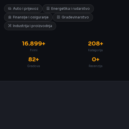
Auto i prijevoz
Energetika i rudarstvo
Finansije i osiguranje
Građevinarstvo
Industrija i proizvodnja
16.899+
208+
Firmi
Kategorija
82+
0+
Gradova
Recenzija