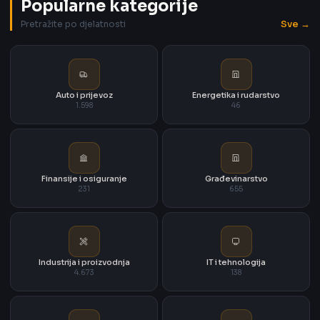
Popularne kategorije
Sve →
Pretražite po djelatnosti
Auto i prijevoz
Energetika i rudarstvo
1.598
46
Finansije i osiguranje
Građevinarstvo
231
655
Industrija i proizvodnja
IT i tehnologija
4.673
138