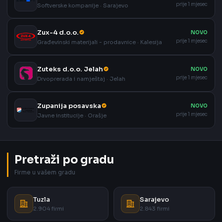
prije 1 mjesec
Softverske kompanije · Sarajevo
Zux-4 d.o.o.
NOVO
prije 1 mjesec
Građevinski materijali - prodavnice · Kalesija
Zuteks d.o.o. Jelah
NOVO
prije 1 mjesec
Drvoprerada i namještaj · Jelah
Zupanija posavska
NOVO
prije 1 mjesec
Javne institucije · Orašje
Pretraži po gradu
Firme u vašem gradu
Tuzla
Sarajevo
2.904 firmi
2.843 firmi