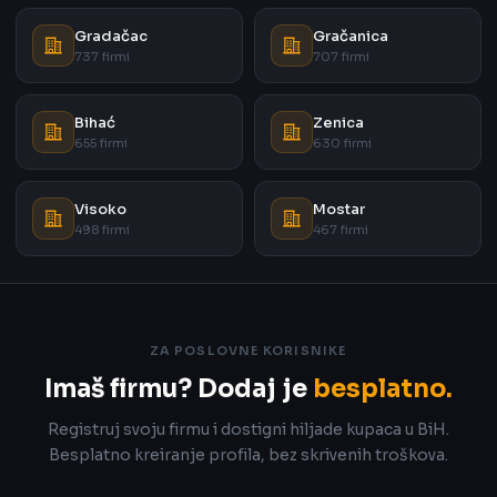
Gradačac
Gračanica
737 firmi
707 firmi
Bihać
Zenica
655 firmi
630 firmi
Visoko
Mostar
498 firmi
467 firmi
ZA POSLOVNE KORISNIKE
Imaš firmu? Dodaj je
besplatno.
Registruj svoju firmu i dostigni hiljade kupaca u BiH.
Besplatno kreiranje profila, bez skrivenih troškova.