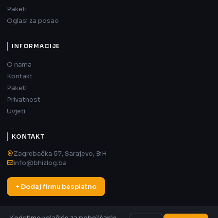
Paketi
Oglasi za posao
INFORMACIJE
O nama
Kontakt
Paketi
Privatnost
Uvjeti
KONTAKT
Zagrebačka 57, Sarajevo, BiH
info@bhizlog.ba
+ Dodaj firmu besplatno
Koristimo kolačiće za poboljšanje