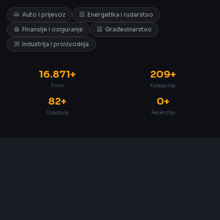
Auto i prijevoz
Energetika i rudarstvo
Finansije i osiguranje
Građevinarstvo
Industrija i proizvodnja
16.871+
209+
Firmi
Kategorija
82+
0+
Gradova
Recenzija