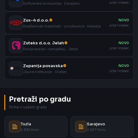
prije 1 mjesec
Softverske kompanije · Sarajevo
Zux-4 d.o.o.
NOVO
prije 1 mjesec
Građevinski materijali - prodavnice · Kalesija
Zuteks d.o.o. Jelah
NOVO
prije 1 mjesec
Drvoprerada i namještaj · Jelah
Zupanija posavska
NOVO
prije 1 mjesec
Javne institucije · Orašje
Pretraži po gradu
Firme u vašem gradu
Tuzla
Sarajevo
2.895 firmi
2.837 firmi