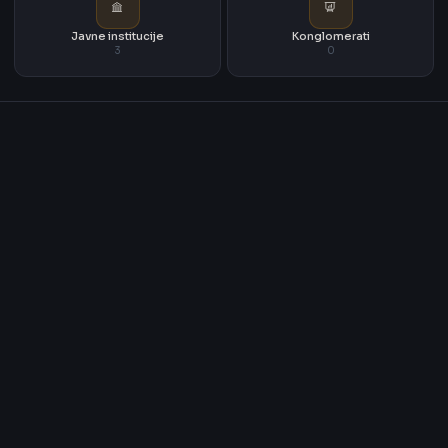
Javne institucije
Konglomerati
3
0