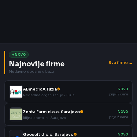
NOVO
Najnovije firme
Sve firme →
Nedavno dodane u bazu
ABmedicA Tuzla
NOVO
prije 12 dana
Nevladine organizacije · Tuzla
Zenta Farm d.o.o. Sarajevo
NOVO
prije 13 dana
Biljna apoteka · Sarajevo
Geosoft d.o.o. Sarajevo
NOVO