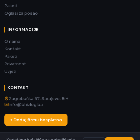
Paketi
Oglasi za posao
INFORMACIJE
O nama
Kontakt
Paketi
Privatnost
Uvjeti
KONTAKT
Zagrebačka 57, Sarajevo, BiH
info@bhizlog.ba
+ Dodaj firmu besplatno
Koristimo kolačiće za poboljšanje