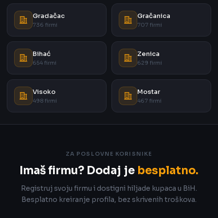
Gradačac
Gračanica
736 firmi
707 firmi
Bihać
Zenica
654 firmi
629 firmi
Visoko
Mostar
498 firmi
467 firmi
ZA POSLOVNE KORISNIKE
Imaš firmu? Dodaj je
besplatno.
Registruj svoju firmu i dostigni hiljade kupaca u BiH.
Besplatno kreiranje profila, bez skrivenih troškova.