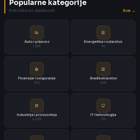
Popularne kategorije
Sve →
Pretražite po djelatnosti
Auto i prijevoz
Energetika i rudarstvo
1.595
46
Finansije i osiguranje
Građevinarstvo
232
656
Industrija i proizvodnja
IT i tehnologija
4.659
139