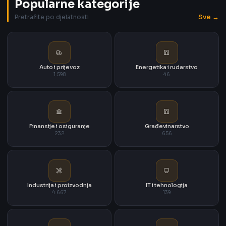
Popularne kategorije
Sve →
Pretražite po djelatnosti
Auto i prijevoz
Energetika i rudarstvo
1.598
46
Finansije i osiguranje
Građevinarstvo
232
656
Industrija i proizvodnja
IT i tehnologija
4.667
139