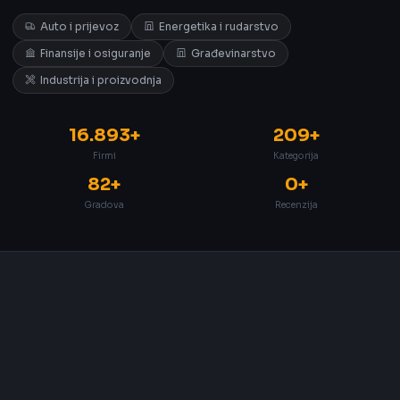
Auto i prijevoz
Energetika i rudarstvo
Finansije i osiguranje
Građevinarstvo
Industrija i proizvodnja
16.893+
209+
Firmi
Kategorija
82+
0+
Gradova
Recenzija