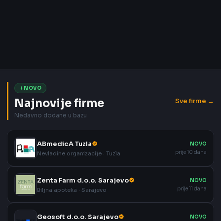
NOVO
Najnovije firme
Sve firme →
Nedavno dodane u bazu
ABmedicA Tuzla
NOVO
prije 10 dana
Nevladine organizacije · Tuzla
Zenta Farm d.o.o. Sarajevo
NOVO
prije 11 dana
Biljna apoteka · Sarajevo
Geosoft d.o.o. Sarajevo
NOVO