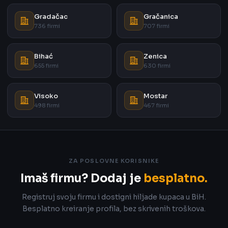
Gradačac
Gračanica
736 firmi
707 firmi
Bihać
Zenica
655 firmi
630 firmi
Visoko
Mostar
498 firmi
467 firmi
ZA POSLOVNE KORISNIKE
Imaš firmu? Dodaj je
besplatno.
Registruj svoju firmu i dostigni hiljade kupaca u BiH.
Besplatno kreiranje profila, bez skrivenih troškova.