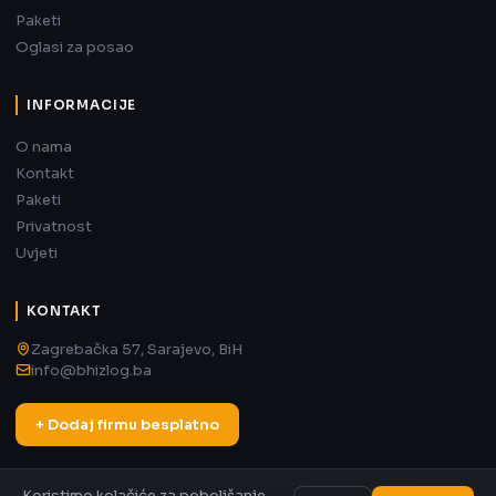
Paketi
Oglasi za posao
INFORMACIJE
O nama
Kontakt
Paketi
Privatnost
Uvjeti
KONTAKT
Zagrebačka 57, Sarajevo, BiH
info@bhizlog.ba
+ Dodaj firmu besplatno
Koristimo kolačiće za poboljšanje