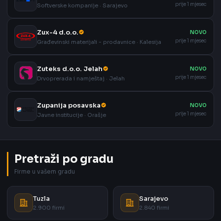
prije 1 mjesec
Softverske kompanije · Sarajevo
Zux-4 d.o.o.
NOVO
prije 1 mjesec
Građevinski materijali - prodavnice · Kalesija
Zuteks d.o.o. Jelah
NOVO
prije 1 mjesec
Drvoprerada i namještaj · Jelah
Zupanija posavska
NOVO
prije 1 mjesec
Javne institucije · Orašje
Pretraži po gradu
Firme u vašem gradu
Tuzla
Sarajevo
2.900 firmi
2.840 firmi