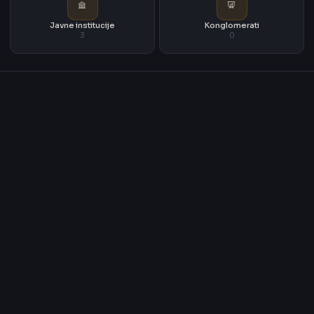
Javne institucije
Konglomerati
3
0