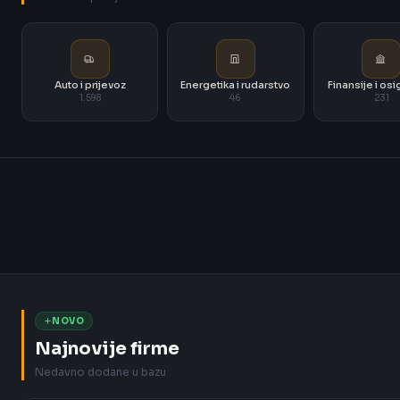
Auto i prijevoz
Energetika i rudarstvo
Finansije i os
1.598
46
231
NOVO
Najnovije firme
Nedavno dodane u bazu