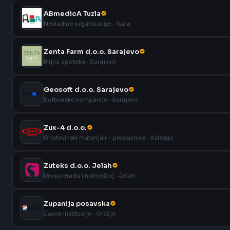
ABmedicA Tuzla
Nevladine organizacije · Tuzla
Zenta Farm d.o.o. Sarajevo
Biljna apoteka · Sarajevo
Geosoft d.o.o. Sarajevo
Softverske kompanije · Sarajevo
Zux-4 d.o.o.
Građevinski materijali - prodavnice · Kalesija
Zuteks d.o.o. Jelah
Drvoprerada i namještaj · Jelah
Zupanija posavska
Javne institucije · Orašje