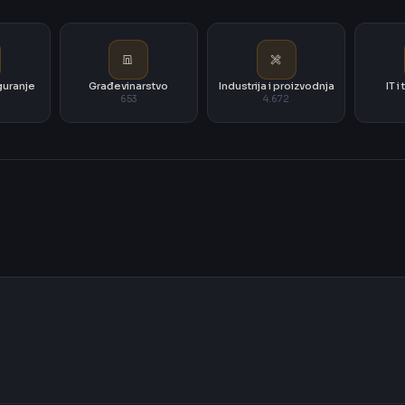
iguranje
Građevinarstvo
Industrija i proizvodnja
IT 
653
4.672