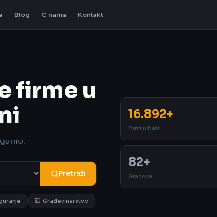
e
Blog
O nama
Kontakt
e firme u
ni
16.892+
Firmi u bazi
igurno.
82+
Pretraži
Gradova
iguranje
Građevinarstvo