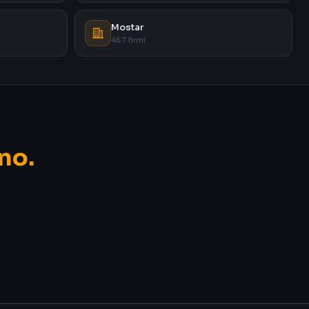
Mostar
467 firmi
no.