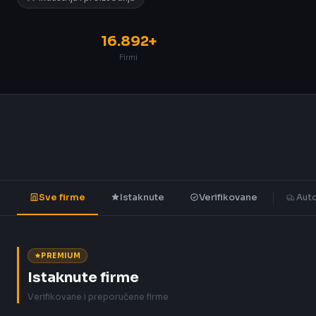
16.892+
Firmi
Sve firme
Istaknute
Verifikovane
Auto
PREMIUM
Istaknute firme
Verifikovane i preporučene firme