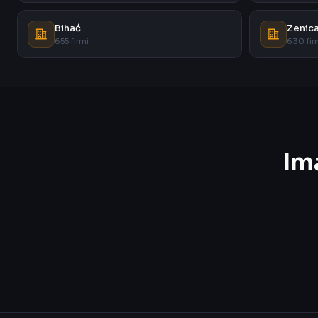
Bihać
Zenic
655 firmi
630 fir
Im