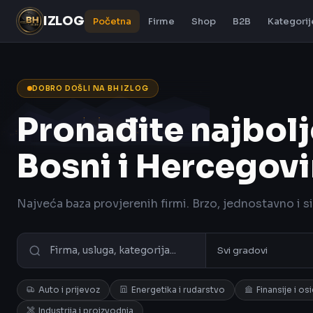
IZLOG
Početna
Firme
Shop
B2B
Kategorij
DOBRO DOŠLI NA BH IZLOG
Pronađite najbolj
Bosni i Hercegovi
Najveća baza provjerenih firmi. Brzo, jednostavno i s
Auto i prijevoz
Energetika i rudarstvo
Finansije i os
Industrija i proizvodnja