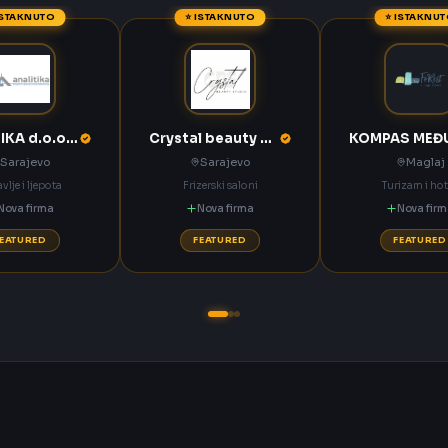
ISTAKNUTO
⭐ ISTAKNUTO
⭐ ISTAKNU
ANALITIKA d.o.o. Sarajevo
Crystal beauty studio Sarajevo
Sarajevo
Sarajevo
Maglaj
vlje i ljepota
Frizerski saloni
Turizam i hot
Nova firma
Nova firma
Nova fir
FEATURED
FEATURED
FEATURED