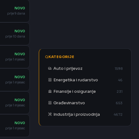
NOVO
prije 9 dana
NOVO
prije 10 dana
NOVO
KATEGORIJE
prije 1 mjesec
Auto i prijevoz
1598
NOVO
Energetika i rudarstvo
46
prije 1 mjesec
Finansije i osiguranje
231
NOVO
Građevinarstvo
653
prije 1 mjesec
Industrija i proizvodnja
4672
NOVO
prije 1 mjesec