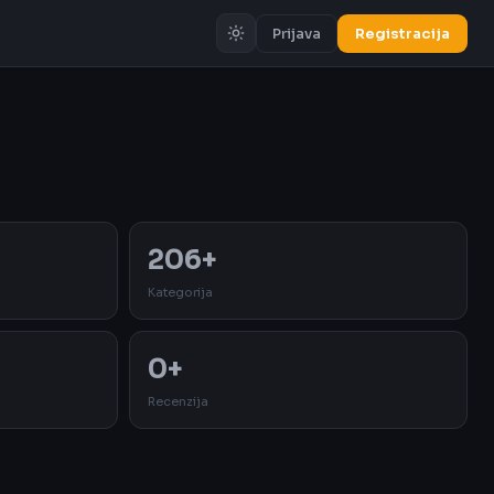
Prijava
Registracija
Oglas
206+
Kategorija
0+
Recenzija