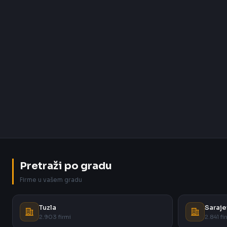
Pretraži po gradu
Firme u vašem gradu
Tuzla
Saraje
2.903 firmi
2.841 fi