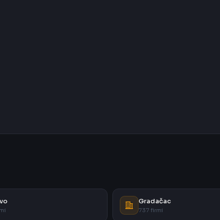
vo
Gradačac
rmi
737 firmi