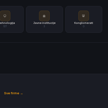
i tehnologija
Javne institucije
Konglomerati
137
3
0
Sve firme →