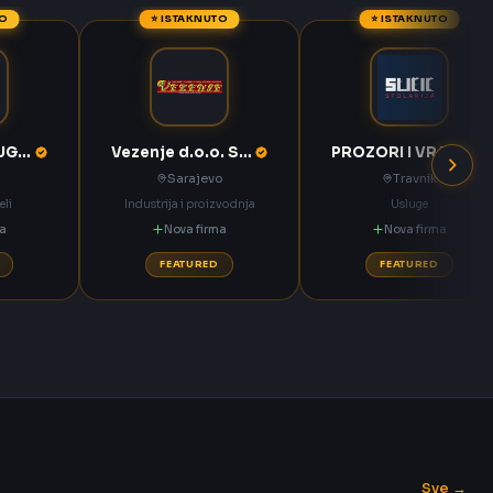
TO
⭐ ISTAKNUTO
⭐ ISTAKNUTO
KOMPAS MEĐUGORJE d.d. Međugorje
Vezenje d.o.o. Sarajevo
PROZORI I VRATA Sučić Nova Bila
Sarajevo
Travnik
eli
Industrija i proizvodnja
Usluge
ma
Nova firma
Nova firma
FEATURED
FEATURED
Sve →