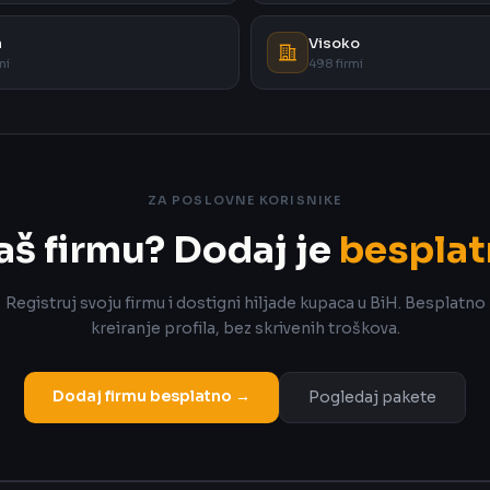
a
Visoko
mi
498 firmi
ZA POSLOVNE KORISNIKE
aš firmu? Dodaj je
besplat
Registruj svoju firmu i dostigni hiljade kupaca u BiH. Besplatno
kreiranje profila, bez skrivenih troškova.
Dodaj firmu besplatno →
Pogledaj pakete