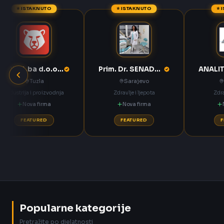
⭐ ISTAKNUTO
⭐ ISTAKNUTO
⭐ 
ANNOA.ba d.o.o. Tuzla
Prim. Dr. SENADETA OMERBAŠIĆ STOMATOLOŠKA ORDINACIJA
Tuzla
Sarajevo
Industrija i proizvodnja
Zdravlje i ljepota
Zdra
Nova firma
Nova firma
FEATURED
FEATURED
Popularne kategorije
Pretražite po djelatnosti