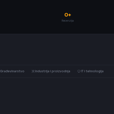
0+
Recenzija
Građevinarstvo
Industrija i proizvodnja
IT i tehnologija