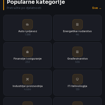
Popularne kategorije
Sve →
Pretražite po djelatnosti
Auto i prijevoz
Energetika i rudarstvo
1.598
46
Finansije i osiguranje
Građevinarstvo
232
656
Industrija i proizvodnja
IT i tehnologija
4.664
139