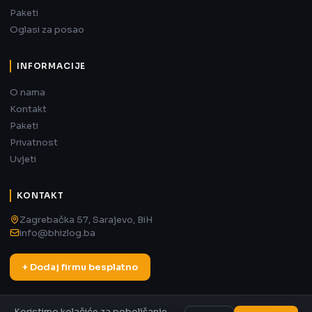
Paketi
Oglasi za posao
INFORMACIJE
O nama
Kontakt
Paketi
Privatnost
Uvjeti
KONTAKT
Zagrebačka 57, Sarajevo, BiH
info@bhizlog.ba
+ Dodaj firmu besplatno
Koristimo kolačiće za poboljšanje