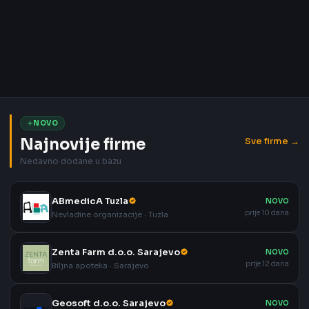
NOVO
Najnovije firme
Sve firme →
Nedavno dodane u bazu
ABmedicA Tuzla
NOVO
prije 10 dana
Nevladine organizacije · Tuzla
Zenta Farm d.o.o. Sarajevo
NOVO
prije 12 dana
Biljna apoteka · Sarajevo
Geosoft d.o.o. Sarajevo
NOVO