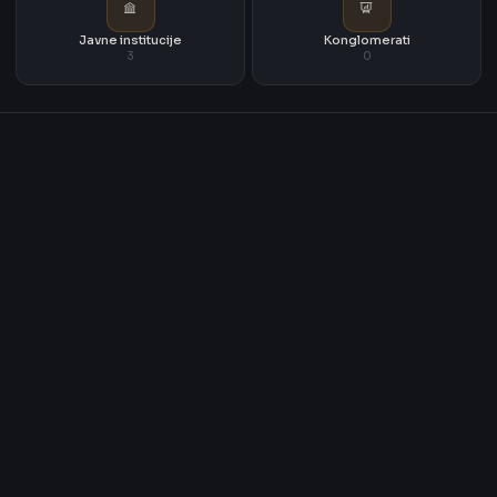
Javne institucije
Konglomerati
3
0