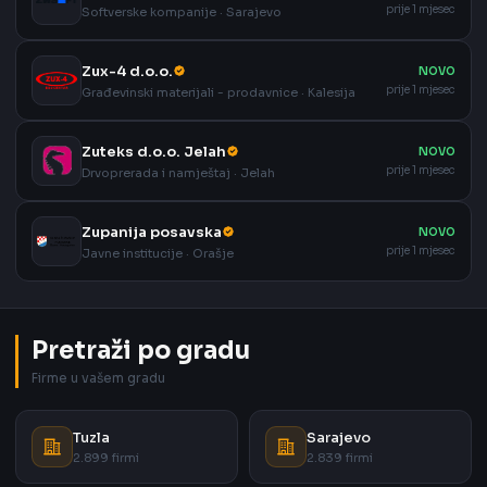
prije 1 mjesec
Softverske kompanije · Sarajevo
Zux-4 d.o.o.
NOVO
prije 1 mjesec
Građevinski materijali - prodavnice · Kalesija
Zuteks d.o.o. Jelah
NOVO
prije 1 mjesec
Drvoprerada i namještaj · Jelah
Zupanija posavska
NOVO
prije 1 mjesec
Javne institucije · Orašje
Pretraži po gradu
Firme u vašem gradu
Tuzla
Sarajevo
2.899 firmi
2.839 firmi