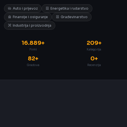
Auto i prijevoz
Energetika i rudarstvo
Finansije i osiguranje
Građevinarstvo
Industrija i proizvodnja
16.889+
209+
Firmi
Kategorija
82+
0+
Gradova
Recenzija