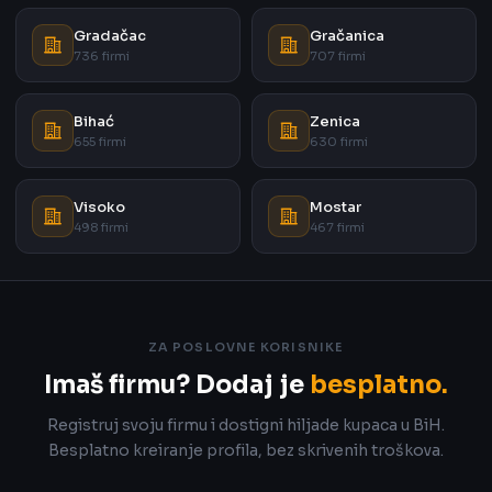
Gradačac
Gračanica
736 firmi
707 firmi
Bihać
Zenica
655 firmi
630 firmi
Visoko
Mostar
498 firmi
467 firmi
ZA POSLOVNE KORISNIKE
Imaš firmu? Dodaj je
besplatno.
Registruj svoju firmu i dostigni hiljade kupaca u BiH.
Besplatno kreiranje profila, bez skrivenih troškova.