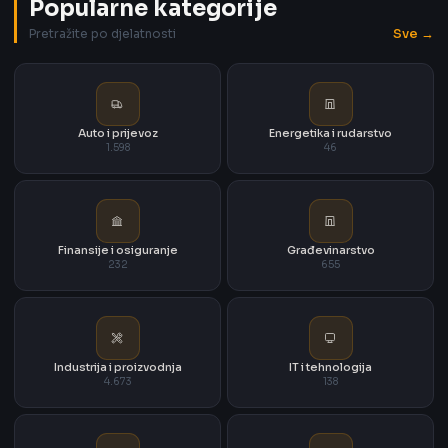
Popularne kategorije
Sve →
Pretražite po djelatnosti
Auto i prijevoz
Energetika i rudarstvo
1.598
46
Finansije i osiguranje
Građevinarstvo
232
655
Industrija i proizvodnja
IT i tehnologija
4.673
138