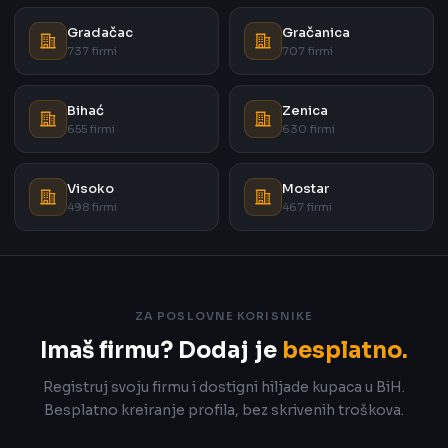
Gradačac
Gračanica
737 firmi
707 firmi
Bihać
Zenica
655 firmi
630 firmi
Visoko
Mostar
498 firmi
467 firmi
ZA POSLOVNE KORISNIKE
Imaš firmu? Dodaj je
besplatno.
Registruj svoju firmu i dostigni hiljade kupaca u BiH.
Besplatno kreiranje profila, bez skrivenih troškova.