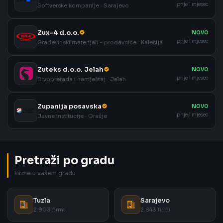
prije 1 mjesec
Softverske kompanije · Sarajevo
Zux-4 d.o.o.
NOVO
prije 1 mjesec
Građevinski materijali - prodavnice · Kalesija
Zuteks d.o.o. Jelah
NOVO
prije 1 mjesec
Drvoprerada i namještaj · Jelah
Zupanija posavska
NOVO
prije 1 mjesec
Javne institucije · Orašje
Pretraži po gradu
Firme u vašem gradu
Tuzla
Sarajevo
2.903 firmi
2.843 firmi