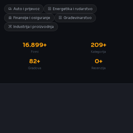
Auto i prijevoz
Energetika i rudarstvo
Finansije i osiguranje
Građevinarstvo
Industrija i proizvodnja
16.899+
209+
Firmi
Kategorija
82+
0+
Gradova
Recenzija