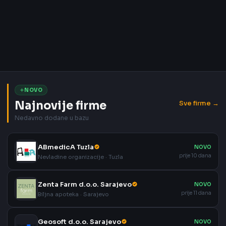
NOVO
Najnovije firme
Sve firme →
Nedavno dodane u bazu
ABmedicA Tuzla
NOVO
prije 10 dana
Nevladine organizacije · Tuzla
Zenta Farm d.o.o. Sarajevo
NOVO
prije 11 dana
Biljna apoteka · Sarajevo
Geosoft d.o.o. Sarajevo
NOVO