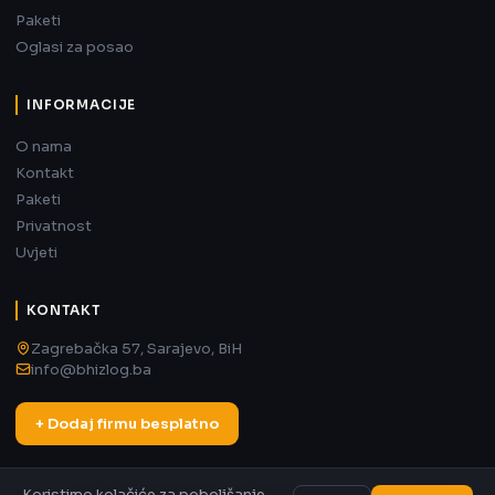
Paketi
Oglasi za posao
INFORMACIJE
O nama
Kontakt
Paketi
Privatnost
Uvjeti
KONTAKT
Zagrebačka 57, Sarajevo, BiH
info@bhizlog.ba
+ Dodaj firmu besplatno
Koristimo kolačiće za poboljšanje