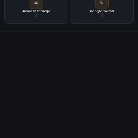
Javne institucije
Konglomerati
3
0