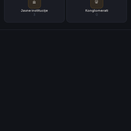
Javne institucije
Konglomerati
3
0