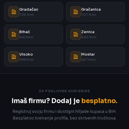
Gradačac
Gračanica
736 firmi
707 firmi
Bihać
Zenica
655 firmi
630 firmi
Visoko
Mostar
498 firmi
467 firmi
ZA POSLOVNE KORISNIKE
Imaš firmu? Dodaj je
besplatno.
Registruj svoju firmu i dostigni hiljade kupaca u BiH.
Besplatno kreiranje profila, bez skrivenih troškova.