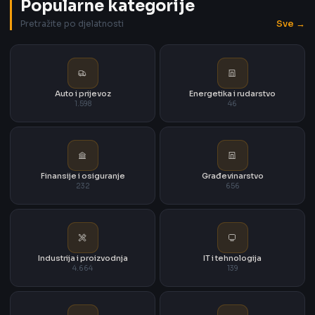
Popularne kategorije
Sve →
Pretražite po djelatnosti
Auto i prijevoz
Energetika i rudarstvo
1.598
46
Finansije i osiguranje
Građevinarstvo
232
656
Industrija i proizvodnja
IT i tehnologija
4.664
139