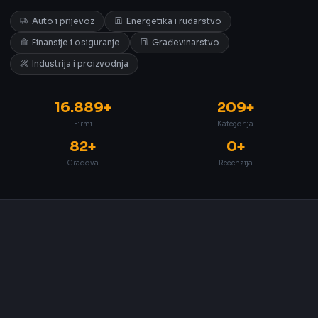
Auto i prijevoz
Energetika i rudarstvo
Finansije i osiguranje
Građevinarstvo
Industrija i proizvodnja
16.889+
209+
Firmi
Kategorija
82+
0+
Gradova
Recenzija