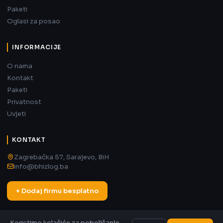
Paketi
Oglasi za posao
INFORMACIJE
O nama
Kontakt
Paketi
Privatnost
Uvjeti
KONTAKT
Zagrebačka 57, Sarajevo, BiH
info@bhizlog.ba
+ Dodaj firmu besplatno
Koristimo kolačiće za poboljšanje