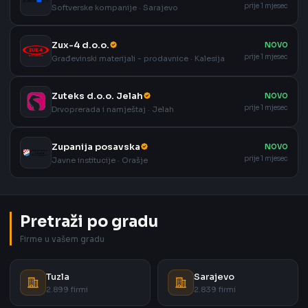
prije 1 mjesec
Softverske kompanije · Sarajevo
Zux-4 d.o.o.
NOVO
prije 1 mjesec
Građevinski materijali - prodavnice · Kalesija
Zuteks d.o.o. Jelah
NOVO
prije 1 mjesec
Drvoprerada i namještaj · Jelah
Zupanija posavska
NOVO
prije 1 mjesec
Javne institucije · Orašje
Pretraži po gradu
Firme u vašem gradu
Tuzla
Sarajevo
2.899 firmi
2.839 firmi