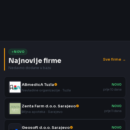
NOVO
Najnovije firme
Sve firme →
Nedavno dodane u bazu
ABmedicA Tuzla
NOVO
prije 10 dana
Nevladine organizacije · Tuzla
Zenta Farm d.o.o. Sarajevo
NOVO
prije 11 dana
Biljna apoteka · Sarajevo
Geosoft d.o.o. Sarajevo
NOVO