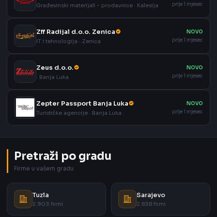
prije 1 mjesec
Građevinski materijali - prodavnice · Kalesija
Zff Radijal d.o.o. Zenica
NOVO
prije 1 mjesec
IT i tehnologija · Zenica
Zeus d.o.o.
NOVO
prije 1 mjesec
· Banja Luka
Zepter Passport Banja Luka
NOVO
prije 1 mjesec
Turističke agencije · Banja Luka
Pretraži po gradu
Firme u vašem gradu
Tuzla
Sarajevo
2.903 firmi
2.838 firmi