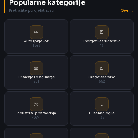
Popularne kategorije
Sve →
Pretražite po djelatnosti
Auto i prijevoz
Energetika i rudarstvo
1.598
46
Finansije i osiguranje
Građevinarstvo
231
652
Industrija i proizvodnja
IT i tehnologija
4.671
136