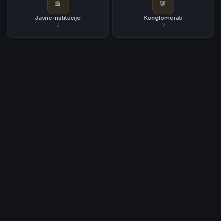
Javne institucije
Konglomerati
2
0