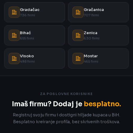
Gradačac
Gračanica
736 firmi
707 firmi
Bihać
Zenica
655 firmi
630 firmi
Visoko
Mostar
498 firmi
465 firmi
ZA POSLOVNE KORISNIKE
Imaš firmu? Dodaj je
besplatno.
Registruj svoju firmu i dostigni hiljade kupaca u BiH.
Besplatno kreiranje profila, bez skrivenih troškova.