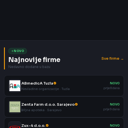
NOVO
Najnovije firme
Sve firme →
Nedavno dodane u bazu
ABmedicA Tuzla
NOVO
prije 8 dana
Nevladine organizacije · Tuzla
Zenta Farm d.o.o. Sarajevo
NOVO
prije 9 dana
Biljna apoteka · Sarajevo
Zux-4 d.o.o.
NOVO