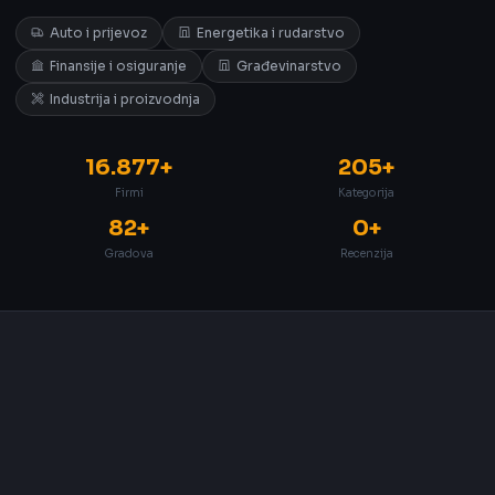
Auto i prijevoz
Energetika i rudarstvo
Finansije i osiguranje
Građevinarstvo
Industrija i proizvodnja
16.877+
205+
Firmi
Kategorija
82+
0+
Gradova
Recenzija