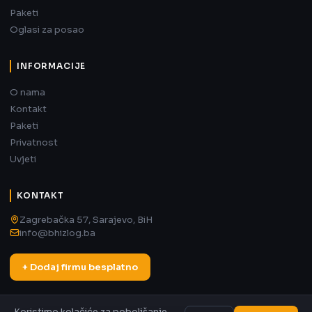
Paketi
Oglasi za posao
INFORMACIJE
O nama
Kontakt
Paketi
Privatnost
Uvjeti
KONTAKT
Zagrebačka 57, Sarajevo, BiH
info@bhizlog.ba
+ Dodaj firmu besplatno
Koristimo kolačiće za poboljšanje