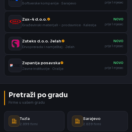
prije 1 mjesec
Softverske kompanije · Sarajevo
Zux-4 d.o.o.
NOVO
prije 1 mjesec
Građevinski materijali - prodavnice · Kalesija
Zuteks d.o.o. Jelah
NOVO
prije 1 mjesec
Drvoprerada i namještaj · Jelah
Zupanija posavska
NOVO
prije 1 mjesec
Javne institucije · Orašje
Pretraži po gradu
Firme u vašem gradu
Tuzla
Sarajevo
2.899 firmi
2.839 firmi