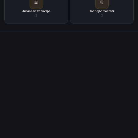
Javne institucije
Konglomerati
3
0