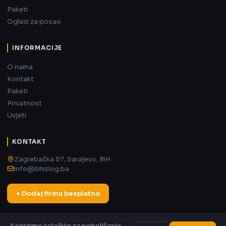
Paketi
Oglasi za posao
INFORMACIJE
O nama
Kontakt
Paketi
Privatnost
Uvjeti
KONTAKT
Zagrebačka 57, Sarajevo, BiH
info@bhizlog.ba
+ Dodaj firmu besplatno
Koristimo kolačiće za poboljšanje