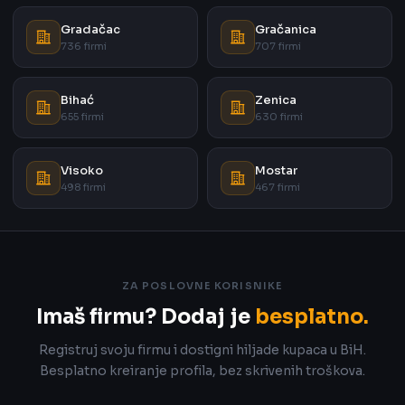
Gradačac
Gračanica
736 firmi
707 firmi
Bihać
Zenica
655 firmi
630 firmi
Visoko
Mostar
498 firmi
467 firmi
ZA POSLOVNE KORISNIKE
Imaš firmu? Dodaj je
besplatno.
Registruj svoju firmu i dostigni hiljade kupaca u BiH.
Besplatno kreiranje profila, bez skrivenih troškova.