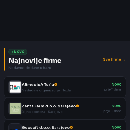
NOVO
Najnovije firme
Sve firme →
Nedavno dodane u bazu
ABmedicA Tuzla
NOVO
prije 11 dana
Nevladine organizacije · Tuzla
Zenta Farm d.o.o. Sarajevo
NOVO
prije 12 dana
Biljna apoteka · Sarajevo
Geosoft d.o.o. Sarajevo
NOVO