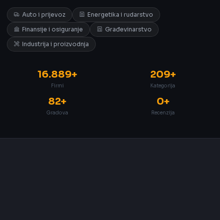
Auto i prijevoz
Energetika i rudarstvo
Finansije i osiguranje
Građevinarstvo
Industrija i proizvodnja
16.889+
209+
Firmi
Kategorija
82+
0+
Gradova
Recenzija