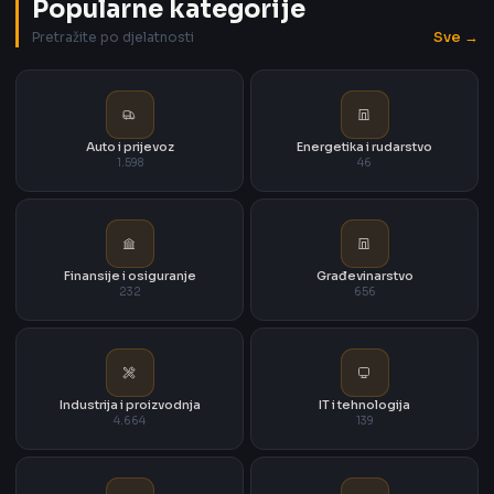
Popularne kategorije
Sve →
Pretražite po djelatnosti
Auto i prijevoz
Energetika i rudarstvo
1.598
46
Finansije i osiguranje
Građevinarstvo
232
656
Industrija i proizvodnja
IT i tehnologija
4.664
139