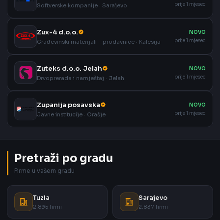
prije 1 mjesec
Softverske kompanije · Sarajevo
Zux-4 d.o.o.
NOVO
prije 1 mjesec
Građevinski materijali - prodavnice · Kalesija
Zuteks d.o.o. Jelah
NOVO
prije 1 mjesec
Drvoprerada i namještaj · Jelah
Zupanija posavska
NOVO
prije 1 mjesec
Javne institucije · Orašje
Pretraži po gradu
Firme u vašem gradu
Tuzla
Sarajevo
2.895 firmi
2.837 firmi