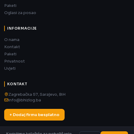
Paketi
Oglasi za posao
INFORMACIJE
O nama
Kontakt
Paketi
Privatnost
Uvjeti
KONTAKT
Zagrebačka 57, Sarajevo, BiH
info@bhizlog.ba
+ Dodaj firmu besplatno
Koristimo kolačiće za poboljšanje