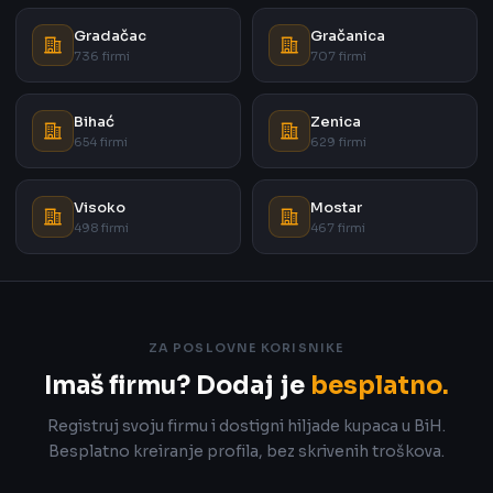
Gradačac
Gračanica
736 firmi
707 firmi
Bihać
Zenica
654 firmi
629 firmi
Visoko
Mostar
498 firmi
467 firmi
ZA POSLOVNE KORISNIKE
Imaš firmu? Dodaj je
besplatno.
Registruj svoju firmu i dostigni hiljade kupaca u BiH.
Besplatno kreiranje profila, bez skrivenih troškova.