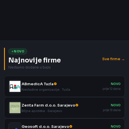
NOVO
Najnovije firme
Sve firme →
Nedavno dodane u bazu
ABmedicA Tuzla
NOVO
prije 12 dana
Nevladine organizacije · Tuzla
Zenta Farm d.o.o. Sarajevo
NOVO
prije 13 dana
Biljna apoteka · Sarajevo
Geosoft d.o.o. Sarajevo
NOVO