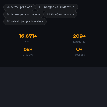
Auto i prijevoz
Energetika i rudarstvo
Finansije i osiguranje
Građevinarstvo
Industrija i proizvodnja
16.871+
209+
Firmi
Kategorija
82+
0+
Gradova
Recenzija