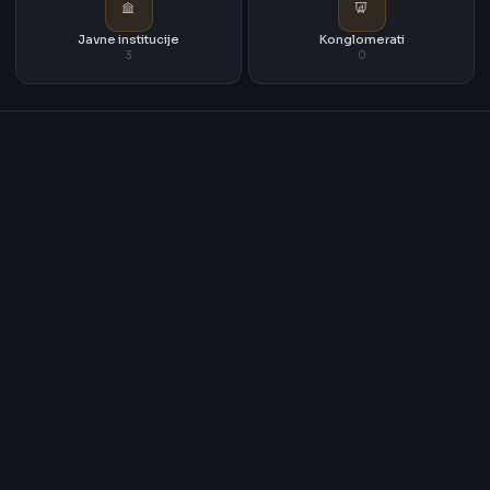
Javne institucije
Konglomerati
3
0