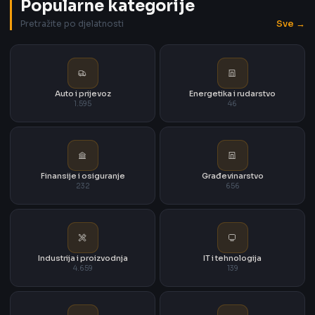
Popularne kategorije
Sve →
Pretražite po djelatnosti
Auto i prijevoz
Energetika i rudarstvo
1.595
46
Finansije i osiguranje
Građevinarstvo
232
656
Industrija i proizvodnja
IT i tehnologija
4.659
139