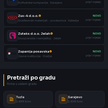
prije 1 mjesec
Softverske kompanije · Sarajevo
Zux-4 d.o.o.
NOVO
prije 1 mjesec
Građevinski materijali - prodavnice · Kalesija
Zuteks d.o.o. Jelah
NOVO
prije 1 mjesec
Drvoprerada i namještaj · Jelah
Zupanija posavska
NOVO
prije 1 mjesec
Javne institucije · Orašje
Pretraži po gradu
Firme u vašem gradu
Tuzla
Sarajevo
2.899 firmi
2.839 firmi