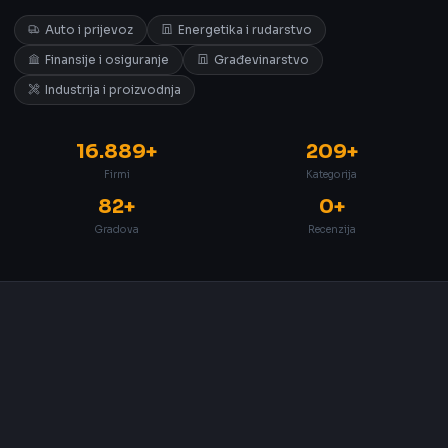
Auto i prijevoz
Energetika i rudarstvo
Finansije i osiguranje
Građevinarstvo
Industrija i proizvodnja
16.889+
209+
Firmi
Kategorija
82+
0+
Gradova
Recenzija