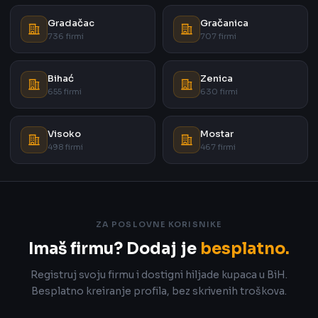
Gradačac
Gračanica
736 firmi
707 firmi
Bihać
Zenica
655 firmi
630 firmi
Visoko
Mostar
498 firmi
467 firmi
ZA POSLOVNE KORISNIKE
Imaš firmu? Dodaj je
besplatno.
Registruj svoju firmu i dostigni hiljade kupaca u BiH.
Besplatno kreiranje profila, bez skrivenih troškova.