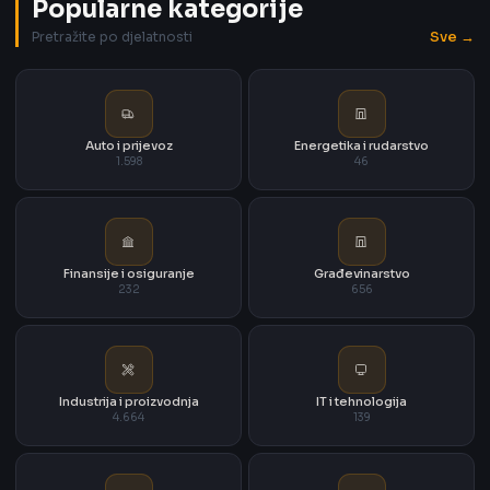
Popularne kategorije
Sve →
Pretražite po djelatnosti
Auto i prijevoz
Energetika i rudarstvo
1.598
46
Finansije i osiguranje
Građevinarstvo
232
656
Industrija i proizvodnja
IT i tehnologija
4.664
139