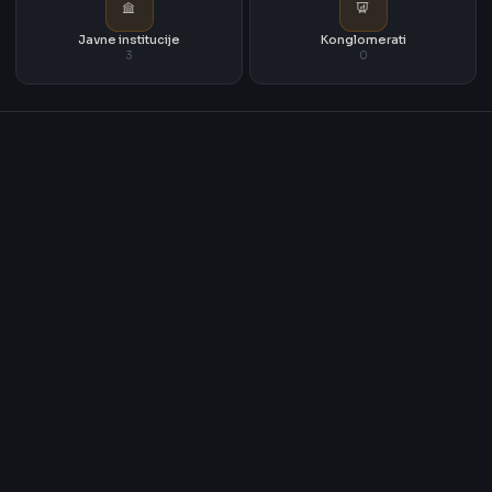
Javne institucije
Konglomerati
3
0