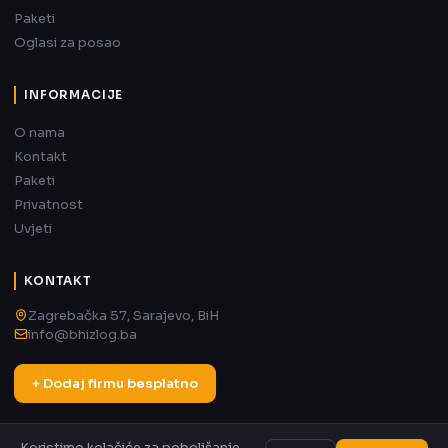
Paketi
Oglasi za posao
INFORMACIJE
O nama
Kontakt
Paketi
Privatnost
Uvjeti
KONTAKT
Zagrebačka 57, Sarajevo, BiH
info@bhizlog.ba
+ Dodaj firmu besplatno
Koristimo kolačiće za poboljšanje