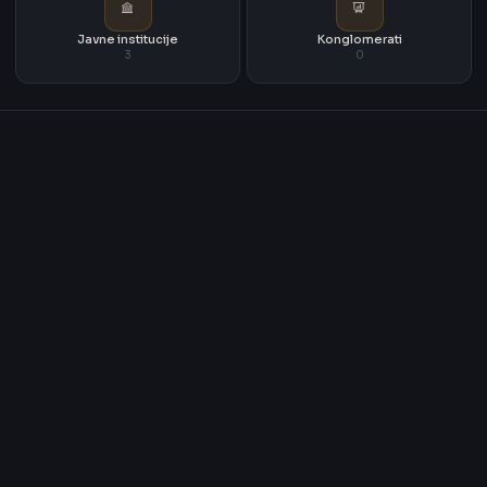
Javne institucije
Konglomerati
3
0