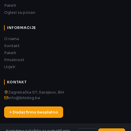
Paketi
Oglasi za posao
INFORMACIJE
O nama
Kontakt
Paketi
Privatnost
Uvjeti
KONTAKT
Zagrebačka 57, Sarajevo, BiH
info@bhizlog.ba
+ Dodaj firmu besplatno
Koristimo kolačiće za poboljšanje