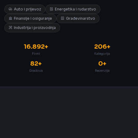
Auto i prijevoz
Energetika i rudarstvo
Finansije i osiguranje
Građevinarstvo
Industrija i proizvodnja
16.892+
206+
Firmi
Kategorija
82+
0+
Gradova
Recenzija