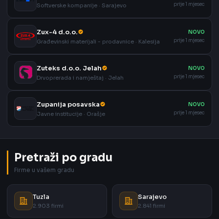
prije 1 mjesec
Softverske kompanije · Sarajevo
Zux-4 d.o.o.
NOVO
prije 1 mjesec
Građevinski materijali - prodavnice · Kalesija
Zuteks d.o.o. Jelah
NOVO
prije 1 mjesec
Drvoprerada i namještaj · Jelah
Zupanija posavska
NOVO
prije 1 mjesec
Javne institucije · Orašje
Pretraži po gradu
Firme u vašem gradu
Tuzla
Sarajevo
2.903 firmi
2.841 firmi