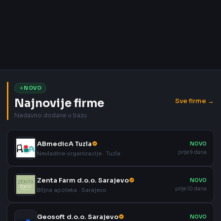
NOVO
Najnovije firme
Sve firme →
Nedavno dodane u bazu
ABmedicA Tuzla
NOVO
prije 9 dana
Nevladine organizacije · Tuzla
Zenta Farm d.o.o. Sarajevo
NOVO
prije 10 dana
Biljna apoteka · Sarajevo
Geosoft d.o.o. Sarajevo
NOVO