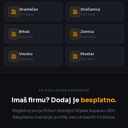
Gradačac
Gračanica
737 firmi
707 firmi
Bihać
Zenica
655 firmi
630 firmi
Visoko
Mostar
498 firmi
467 firmi
ZA POSLOVNE KORISNIKE
Imaš firmu? Dodaj je
besplatno.
Registruj svoju firmu i dostigni hiljade kupaca u BiH.
Besplatno kreiranje profila, bez skrivenih troškova.