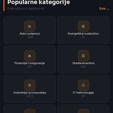
Popularne kategorije
Sve →
Pretražite po djelatnosti
Auto i prijevoz
Energetika i rudarstvo
1.598
46
Finansije i osiguranje
Građevinarstvo
231
653
Industrija i proizvodnja
IT i tehnologija
4.672
137