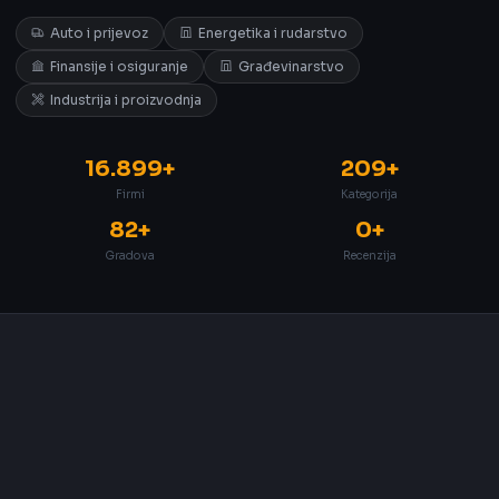
Auto i prijevoz
Energetika i rudarstvo
Finansije i osiguranje
Građevinarstvo
Industrija i proizvodnja
16.899+
209+
Firmi
Kategorija
82+
0+
Gradova
Recenzija