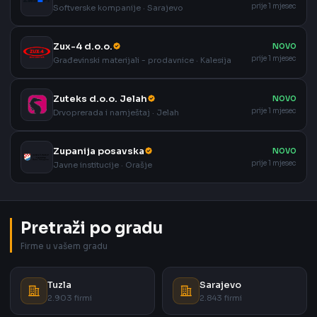
prije 1 mjesec
Softverske kompanije · Sarajevo
Zux-4 d.o.o.
NOVO
prije 1 mjesec
Građevinski materijali - prodavnice · Kalesija
Zuteks d.o.o. Jelah
NOVO
prije 1 mjesec
Drvoprerada i namještaj · Jelah
Zupanija posavska
NOVO
prije 1 mjesec
Javne institucije · Orašje
Pretraži po gradu
Firme u vašem gradu
Tuzla
Sarajevo
2.903 firmi
2.843 firmi