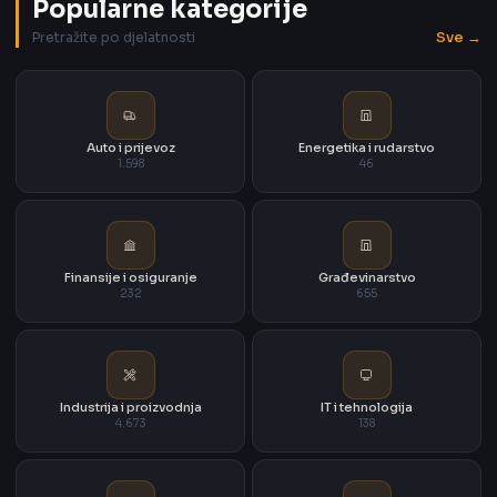
Popularne kategorije
Sve →
Pretražite po djelatnosti
Auto i prijevoz
Energetika i rudarstvo
1.598
46
Finansije i osiguranje
Građevinarstvo
232
655
Industrija i proizvodnja
IT i tehnologija
4.673
138