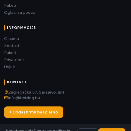
Paketi
Oglasi za posao
INFORMACIJE
O nama
Kontakt
Paketi
Privatnost
Uvjeti
KONTAKT
Zagrebačka 57, Sarajevo, BiH
info@bhizlog.ba
+ Dodaj firmu besplatno
Koristimo kolačiće za poboljšanje