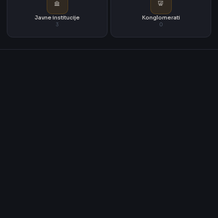
Javne institucije
Konglomerati
3
0