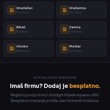
Gradačac
Gračanica
737 firmi
707 firmi
Bihać
Zenica
655 firmi
630 firmi
Visoko
Mostar
498 firmi
467 firmi
ZA POSLOVNE KORISNIKE
Imaš firmu? Dodaj je
besplatno.
Registruj svoju firmu i dostigni hiljade kupaca u BiH.
Besplatno kreiranje profila, bez skrivenih troškova.