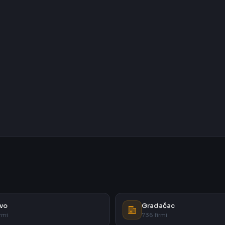
vo
Gradačac
rmi
736 firmi