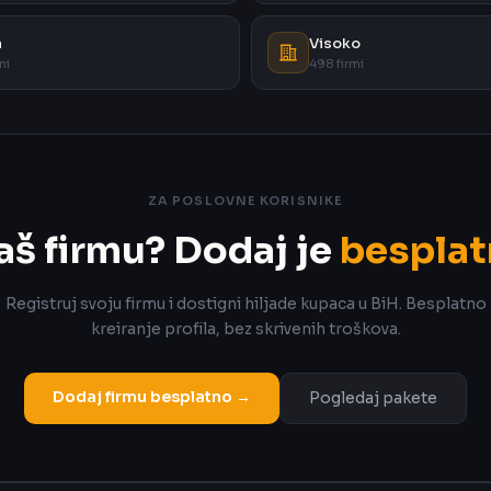
a
Visoko
mi
498 firmi
ZA POSLOVNE KORISNIKE
aš firmu? Dodaj je
besplat
Registruj svoju firmu i dostigni hiljade kupaca u BiH. Besplatno
kreiranje profila, bez skrivenih troškova.
Dodaj firmu besplatno →
Pogledaj pakete