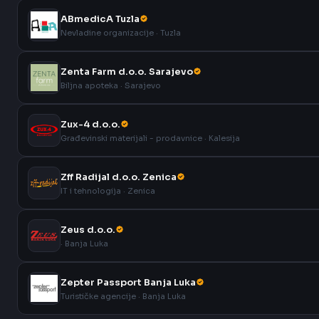
ABmedicA Tuzla
Nevladine organizacije · Tuzla
Zenta Farm d.o.o. Sarajevo
Biljna apoteka · Sarajevo
Zux-4 d.o.o.
Građevinski materijali - prodavnice · Kalesija
Zff Radijal d.o.o. Zenica
IT i tehnologija · Zenica
Zeus d.o.o.
· Banja Luka
Zepter Passport Banja Luka
Turističke agencije · Banja Luka