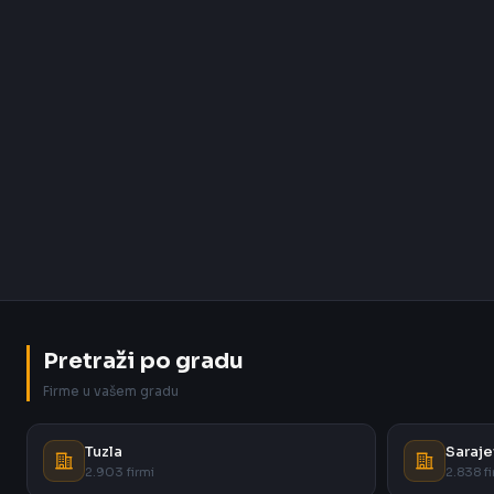
Pretraži po gradu
Firme u vašem gradu
Tuzla
Saraje
2.903 firmi
2.838 fi