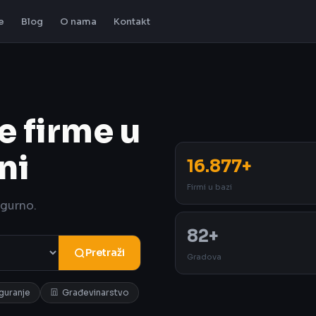
e
Blog
O nama
Kontakt
e firme u
ni
16.877+
Firmi u bazi
igurno.
82+
Pretraži
Gradova
iguranje
Građevinarstvo