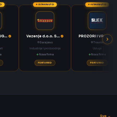
TO
⭐ ISTAKNUTO
⭐ ISTAKNUTO
KOMPAS MEĐUGORJE d.d. Međugorje
Vezenje d.o.o. Sarajevo
PROZORI I VRATA Sučić Nova Bila
Sarajevo
Travnik
eli
Industrija i proizvodnja
Usluge
ma
Nova firma
Nova firma
FEATURED
FEATURED
Sve →