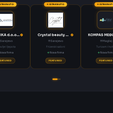
ISTAKNUTO
⭐ ISTAKNUTO
⭐ ISTAKNU
ANALITIKA d.o.o. Sarajevo
Crystal beauty studio Sarajevo
Sarajevo
Sarajevo
Maglaj
vlje i ljepota
Frizerski saloni
Turizam i hot
Nova firma
Nova firma
Nova fir
FEATURED
FEATURED
FEATURED