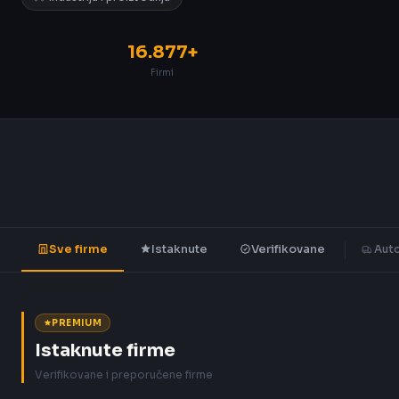
16.877+
Firmi
Sve firme
Istaknute
Verifikovane
Auto
PREMIUM
Istaknute firme
Verifikovane i preporučene firme