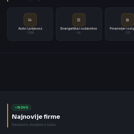
Auto i prijevoz
Energetika i rudarstvo
Finansije i os
1.598
46
231
NOVO
Najnovije firme
Nedavno dodane u bazu