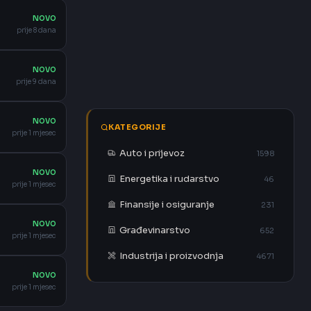
NOVO
prije 8 dana
NOVO
prije 9 dana
NOVO
KATEGORIJE
prije 1 mjesec
Auto i prijevoz
1598
NOVO
Energetika i rudarstvo
46
prije 1 mjesec
Finansije i osiguranje
231
NOVO
Građevinarstvo
652
prije 1 mjesec
Industrija i proizvodnja
4671
NOVO
prije 1 mjesec