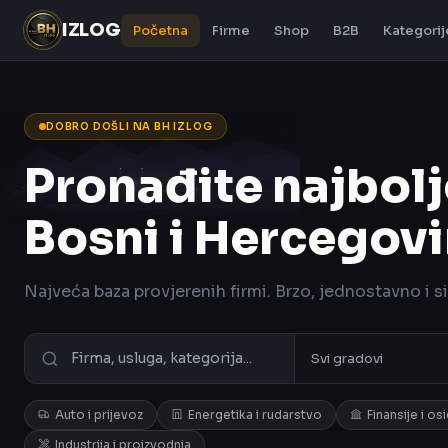
IZLOG
Početna
Firme
Shop
B2B
Kategorij
DOBRO DOŠLI NA BH IZLOG
Pronađite najbolj
Bosni i Hercegovi
Najveća baza provjerenih firmi. Brzo, jednostavno i s
Auto i prijevoz
Energetika i rudarstvo
Finansije i os
Industrija i proizvodnja