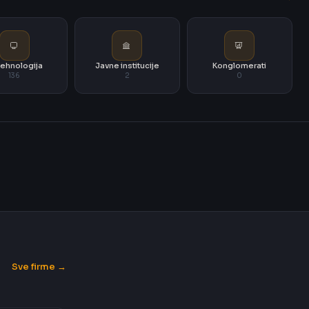
i tehnologija
Javne institucije
Konglomerati
136
2
0
Sve firme →