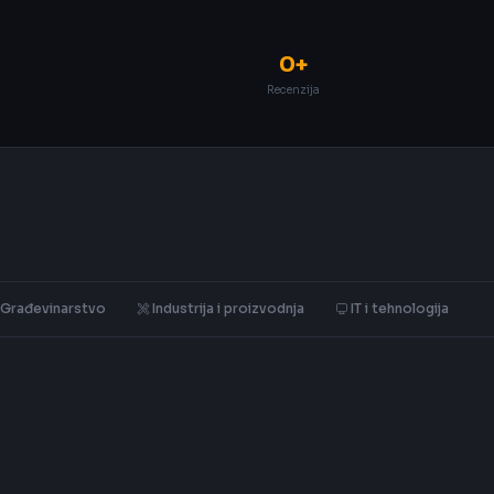
0+
Recenzija
Građevinarstvo
Industrija i proizvodnja
IT i tehnologija