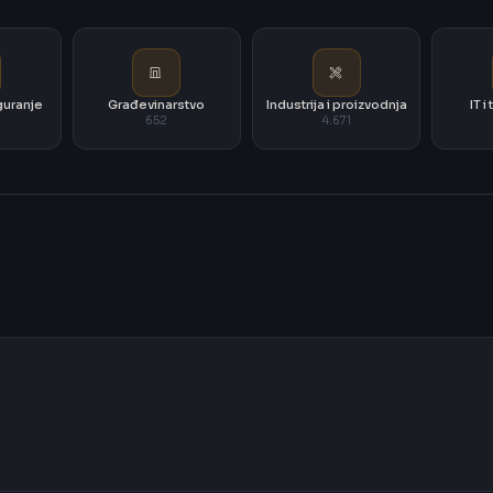
iguranje
Građevinarstvo
Industrija i proizvodnja
IT 
652
4.671