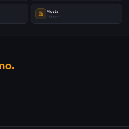
Mostar
465 firmi
no.