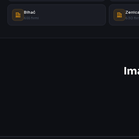
Bihać
Zenic
655 firmi
630 fir
Im