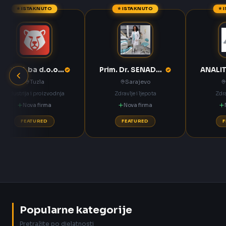
⭐ ISTAKNUTO
⭐ ISTAKNUTO
⭐ 
ANNOA.ba d.o.o. Tuzla
Prim. Dr. SENADETA OMERBAŠIĆ STOMATOLOŠKA ORDINACIJA
Tuzla
Sarajevo
Industrija i proizvodnja
Zdravlje i ljepota
Zdra
Nova firma
Nova firma
FEATURED
FEATURED
Popularne kategorije
Pretražite po djelatnosti