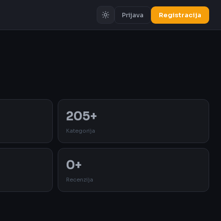
Prijava
Registracija
Oglas
205+
Kategorija
0+
Recenzija