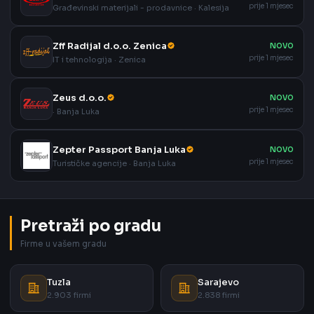
prije 1 mjesec
Građevinski materijali - prodavnice · Kalesija
Zff Radijal d.o.o. Zenica
NOVO
prije 1 mjesec
IT i tehnologija · Zenica
Zeus d.o.o.
NOVO
prije 1 mjesec
· Banja Luka
Zepter Passport Banja Luka
NOVO
prije 1 mjesec
Turističke agencije · Banja Luka
Pretraži po gradu
Firme u vašem gradu
Tuzla
Sarajevo
2.903 firmi
2.838 firmi