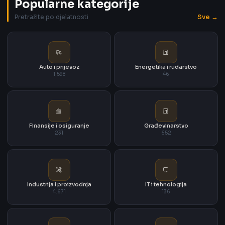
Popularne kategorije
Sve →
Pretražite po djelatnosti
Auto i prijevoz
Energetika i rudarstvo
1.598
46
Finansije i osiguranje
Građevinarstvo
231
652
Industrija i proizvodnja
IT i tehnologija
4.671
136