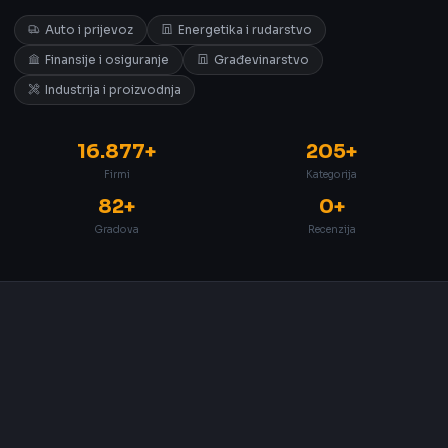
Auto i prijevoz
Energetika i rudarstvo
Finansije i osiguranje
Građevinarstvo
Industrija i proizvodnja
16.877+
205+
Firmi
Kategorija
82+
0+
Gradova
Recenzija