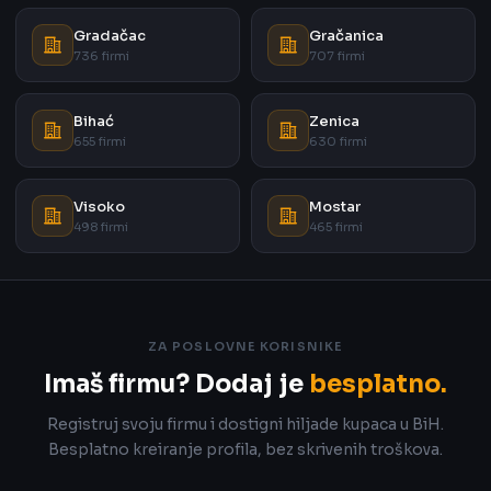
Gradačac
Gračanica
736 firmi
707 firmi
Bihać
Zenica
655 firmi
630 firmi
Visoko
Mostar
498 firmi
465 firmi
ZA POSLOVNE KORISNIKE
Imaš firmu? Dodaj je
besplatno.
Registruj svoju firmu i dostigni hiljade kupaca u BiH.
Besplatno kreiranje profila, bez skrivenih troškova.