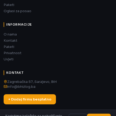
Paketi
Oglasi za posao
INFORMACIJE
O nama
Kontakt
Paketi
Privatnost
Uvjeti
KONTAKT
Zagrebačka 57, Sarajevo, BiH
info@bhizlog.ba
+ Dodaj firmu besplatno
Koristimo kolačiće za poboljšanje