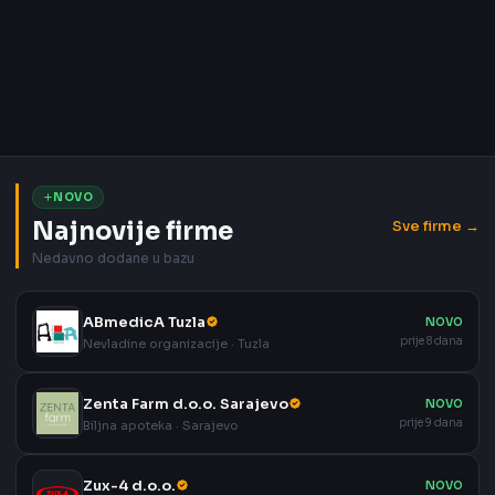
NOVO
Najnovije firme
Sve firme →
Nedavno dodane u bazu
ABmedicA Tuzla
NOVO
prije 8 dana
Nevladine organizacije · Tuzla
Zenta Farm d.o.o. Sarajevo
NOVO
prije 9 dana
Biljna apoteka · Sarajevo
Zux-4 d.o.o.
NOVO