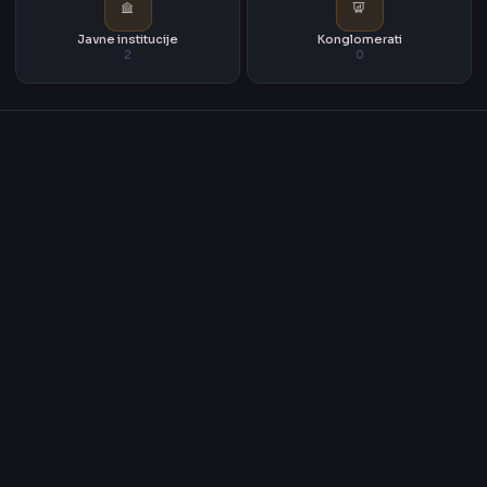
Javne institucije
Konglomerati
2
0