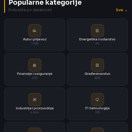
Popularne kategorije
Sve →
Pretražite po djelatnosti
Auto i prijevoz
Energetika i rudarstvo
1.598
46
Finansije i osiguranje
Građevinarstvo
232
656
Industrija i proizvodnja
IT i tehnologija
4.664
139