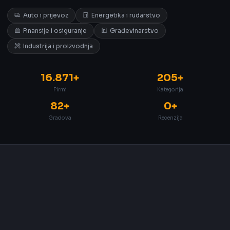
Auto i prijevoz
Energetika i rudarstvo
Finansije i osiguranje
Građevinarstvo
Industrija i proizvodnja
16.871+
205+
Firmi
Kategorija
82+
0+
Gradova
Recenzija