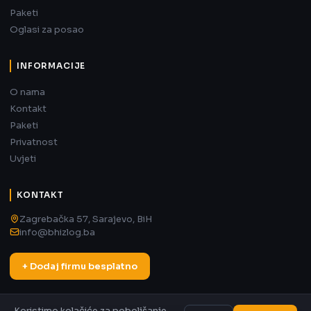
Paketi
Oglasi za posao
INFORMACIJE
O nama
Kontakt
Paketi
Privatnost
Uvjeti
KONTAKT
Zagrebačka 57, Sarajevo, BiH
info@bhizlog.ba
+ Dodaj firmu besplatno
Koristimo kolačiće za poboljšanje