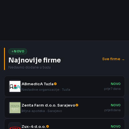
NOVO
Najnovije firme
Sve firme →
Nedavno dodane u bazu
ABmedicA Tuzla
NOVO
prije 7 dana
Nevladine organizacije · Tuzla
Zenta Farm d.o.o. Sarajevo
NOVO
prije 8 dana
Biljna apoteka · Sarajevo
Zux-4 d.o.o.
NOVO