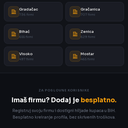
Gradačac
Gračanica
736 firmi
707 firmi
Bihać
Zenica
655 firmi
629 firmi
Visoko
Mostar
497 firmi
465 firmi
ZA POSLOVNE KORISNIKE
Imaš firmu? Dodaj je
besplatno.
Registruj svoju firmu i dostigni hiljade kupaca u BiH.
Besplatno kreiranje profila, bez skrivenih troškova.