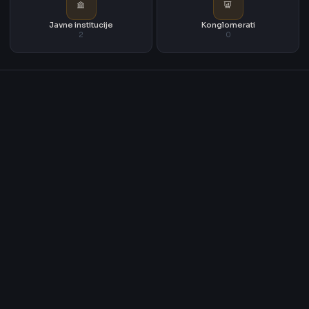
Javne institucije
Konglomerati
2
0