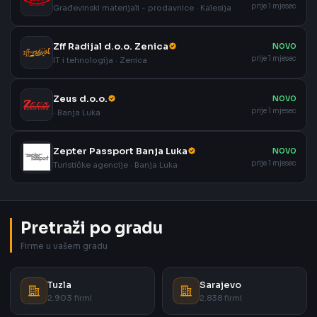
prije 1 mjesec
Građevinski materijali - prodavnice · Kalesija
Zff Radijal d.o.o. Zenica
NOVO
prije 1 mjesec
IT i tehnologija · Zenica
Zeus d.o.o.
NOVO
prije 1 mjesec
· Banja Luka
Zepter Passport Banja Luka
NOVO
prije 1 mjesec
Turističke agencije · Banja Luka
Pretraži po gradu
Firme u vašem gradu
Tuzla
Sarajevo
2.903 firmi
2.838 firmi