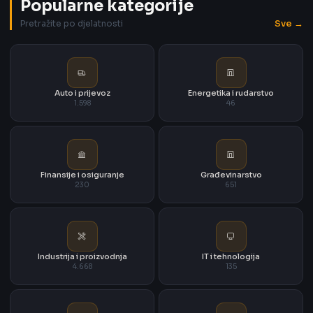
Popularne kategorije
Sve →
Pretražite po djelatnosti
Auto i prijevoz
Energetika i rudarstvo
1.598
46
Finansije i osiguranje
Građevinarstvo
230
651
Industrija i proizvodnja
IT i tehnologija
4.668
135