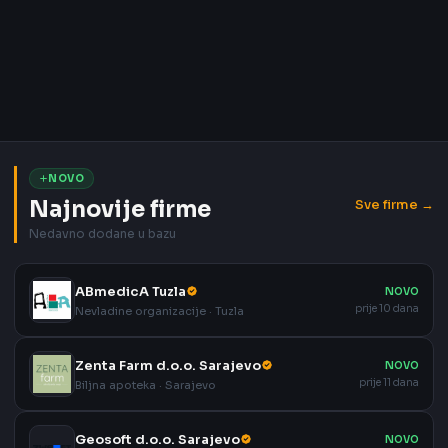
NOVO
Najnovije firme
Sve firme →
Nedavno dodane u bazu
ABmedicA Tuzla
NOVO
prije 10 dana
Nevladine organizacije · Tuzla
Zenta Farm d.o.o. Sarajevo
NOVO
prije 11 dana
Biljna apoteka · Sarajevo
Geosoft d.o.o. Sarajevo
NOVO