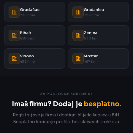
Gradačac
Gračanica
736 firmi
707 firmi
Bihać
Zenica
655 firmi
630 firmi
Visoko
Mostar
498 firmi
467 firmi
ZA POSLOVNE KORISNIKE
Imaš firmu? Dodaj je
besplatno.
Registruj svoju firmu i dostigni hiljade kupaca u BiH.
Besplatno kreiranje profila, bez skrivenih troškova.