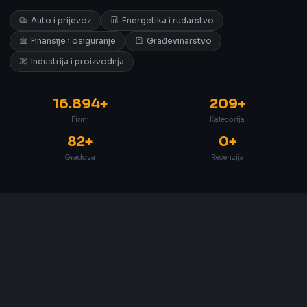
Auto i prijevoz
Energetika i rudarstvo
Finansije i osiguranje
Građevinarstvo
Industrija i proizvodnja
16.894+
209+
Firmi
Kategorija
82+
0+
Gradova
Recenzija