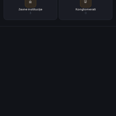
Javne institucije
Konglomerati
3
0