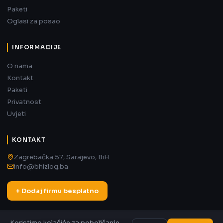
Paketi
Oglasi za posao
INFORMACIJE
O nama
Kontakt
Paketi
Privatnost
Uvjeti
KONTAKT
Zagrebačka 57, Sarajevo, BiH
info@bhizlog.ba
+ Dodaj firmu besplatno
Koristimo kolačiće za poboljšanje