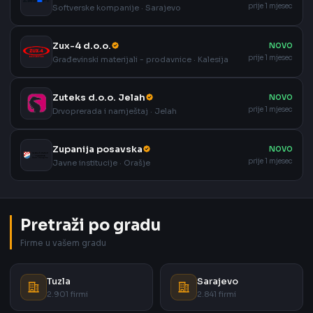
prije 1 mjesec
Softverske kompanije · Sarajevo
Zux-4 d.o.o.
NOVO
prije 1 mjesec
Građevinski materijali - prodavnice · Kalesija
Zuteks d.o.o. Jelah
NOVO
prije 1 mjesec
Drvoprerada i namještaj · Jelah
Zupanija posavska
NOVO
prije 1 mjesec
Javne institucije · Orašje
Pretraži po gradu
Firme u vašem gradu
Tuzla
Sarajevo
2.901 firmi
2.841 firmi