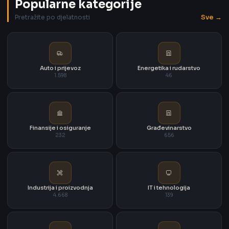
Popularne kategorije
Sve →
Pretražite po djelatnosti
Auto i prijevoz
Energetika i rudarstvo
1.598
46
Finansije i osiguranje
Građevinarstvo
232
656
Industrija i proizvodnja
IT i tehnologija
4.668
139