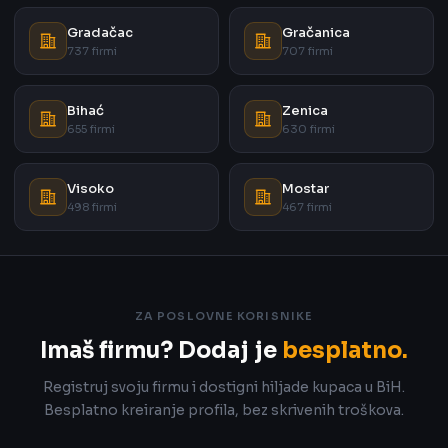
Gradačac
Gračanica
737 firmi
707 firmi
Bihać
Zenica
655 firmi
630 firmi
Visoko
Mostar
498 firmi
467 firmi
ZA POSLOVNE KORISNIKE
Imaš firmu? Dodaj je
besplatno.
Registruj svoju firmu i dostigni hiljade kupaca u BiH.
Besplatno kreiranje profila, bez skrivenih troškova.