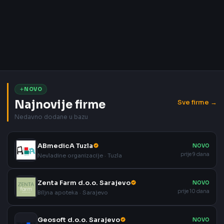
NOVO
Najnovije firme
Sve firme →
Nedavno dodane u bazu
ABmedicA Tuzla
NOVO
prije 9 dana
Nevladine organizacije · Tuzla
Zenta Farm d.o.o. Sarajevo
NOVO
prije 10 dana
Biljna apoteka · Sarajevo
Geosoft d.o.o. Sarajevo
NOVO