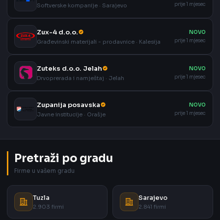
prije 1 mjesec
Softverske kompanije · Sarajevo
Zux-4 d.o.o.
NOVO
prije 1 mjesec
Građevinski materijali - prodavnice · Kalesija
Zuteks d.o.o. Jelah
NOVO
prije 1 mjesec
Drvoprerada i namještaj · Jelah
Zupanija posavska
NOVO
prije 1 mjesec
Javne institucije · Orašje
Pretraži po gradu
Firme u vašem gradu
Tuzla
Sarajevo
2.903 firmi
2.841 firmi