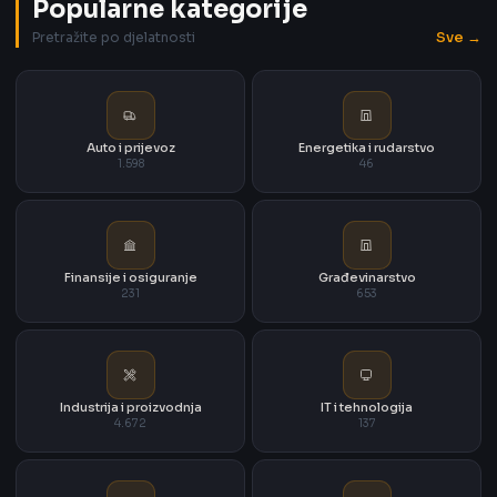
Popularne kategorije
Sve →
Pretražite po djelatnosti
Auto i prijevoz
Energetika i rudarstvo
1.598
46
Finansije i osiguranje
Građevinarstvo
231
653
Industrija i proizvodnja
IT i tehnologija
4.672
137