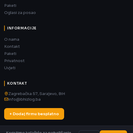
Paketi
Oglasi za posao
INFORMACIJE
O nama
Kontakt
Paketi
Privatnost
Uvjeti
KONTAKT
Zagrebačka 57, Sarajevo, BiH
info@bhizlog.ba
+ Dodaj firmu besplatno
Koristimo kolačiće za poboljšanje