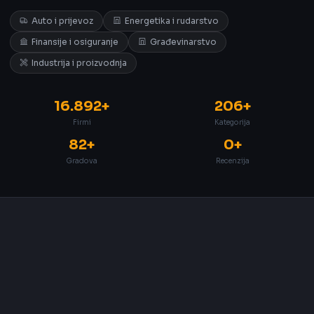
Auto i prijevoz
Energetika i rudarstvo
Finansije i osiguranje
Građevinarstvo
Industrija i proizvodnja
16.892+
206+
Firmi
Kategorija
82+
0+
Gradova
Recenzija