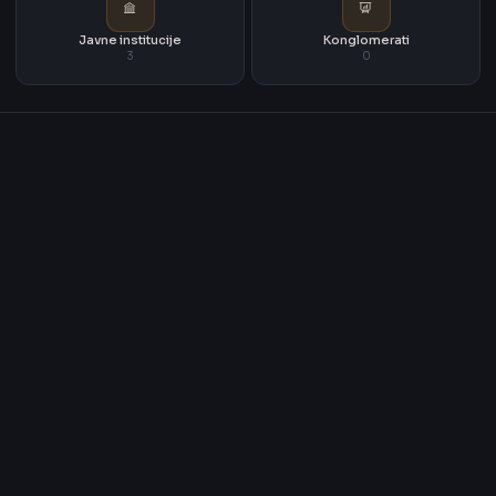
Javne institucije
Konglomerati
3
0