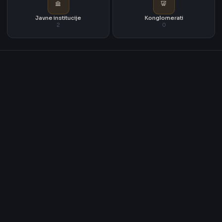
Javne institucije
Konglomerati
2
0