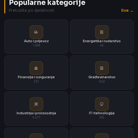
Popularne kategorije
Sve →
Pretražite po djelatnosti
Auto i prijevoz
Energetika i rudarstvo
1.598
46
Finansije i osiguranje
Građevinarstvo
231
652
Industrija i proizvodnja
IT i tehnologija
4.671
136