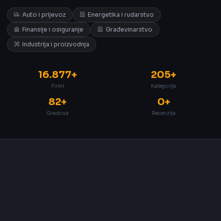
Auto i prijevoz
Energetika i rudarstvo
Finansije i osiguranje
Građevinarstvo
Industrija i proizvodnja
16.877+
205+
Firmi
Kategorija
82+
0+
Gradova
Recenzija