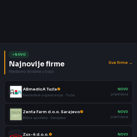
NOVO
Najnovije firme
Sve firme →
Nedavno dodane u bazu
ABmedicA Tuzla
NOVO
prije 8 dana
Nevladine organizacije · Tuzla
Zenta Farm d.o.o. Sarajevo
NOVO
prije 9 dana
Biljna apoteka · Sarajevo
Zux-4 d.o.o.
NOVO