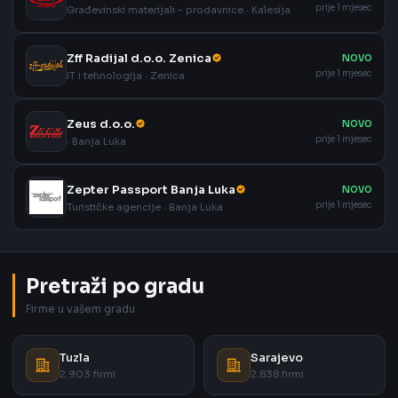
prije 1 mjesec
Građevinski materijali - prodavnice · Kalesija
Zff Radijal d.o.o. Zenica
NOVO
prije 1 mjesec
IT i tehnologija · Zenica
Zeus d.o.o.
NOVO
prije 1 mjesec
· Banja Luka
Zepter Passport Banja Luka
NOVO
prije 1 mjesec
Turističke agencije · Banja Luka
Pretraži po gradu
Firme u vašem gradu
Tuzla
Sarajevo
2.903 firmi
2.838 firmi