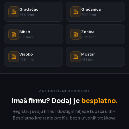
Gradačac
Gračanica
736 firmi
707 firmi
Bihać
Zenica
655 firmi
630 firmi
Visoko
Mostar
498 firmi
465 firmi
ZA POSLOVNE KORISNIKE
Imaš firmu? Dodaj je
besplatno.
Registruj svoju firmu i dostigni hiljade kupaca u BiH.
Besplatno kreiranje profila, bez skrivenih troškova.