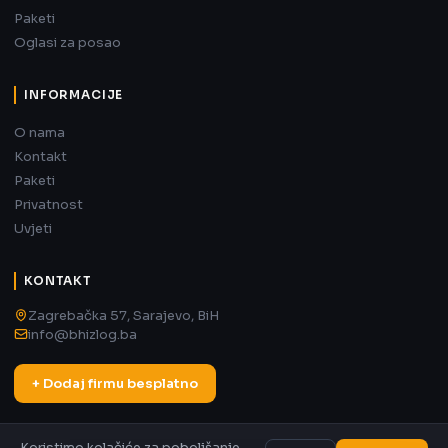
Paketi
Oglasi za posao
INFORMACIJE
O nama
Kontakt
Paketi
Privatnost
Uvjeti
KONTAKT
Zagrebačka 57, Sarajevo, BiH
info@bhizlog.ba
+ Dodaj firmu besplatno
Koristimo kolačiće za poboljšanje