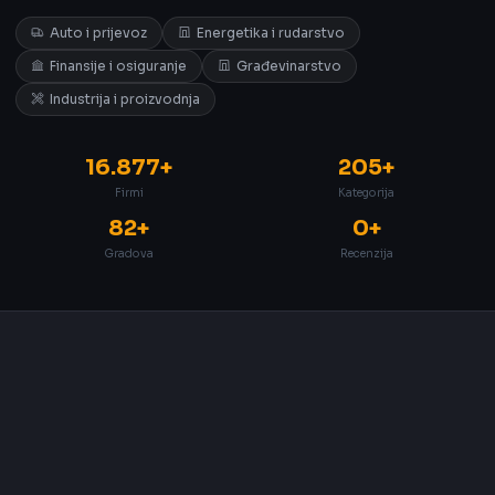
Auto i prijevoz
Energetika i rudarstvo
Finansije i osiguranje
Građevinarstvo
Industrija i proizvodnja
16.877+
205+
Firmi
Kategorija
82+
0+
Gradova
Recenzija