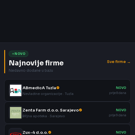
NOVO
Najnovije firme
Sve firme →
Nedavno dodane u bazu
ABmedicA Tuzla
NOVO
prije 8 dana
Nevladine organizacije · Tuzla
Zenta Farm d.o.o. Sarajevo
NOVO
prije 9 dana
Biljna apoteka · Sarajevo
Zux-4 d.o.o.
NOVO