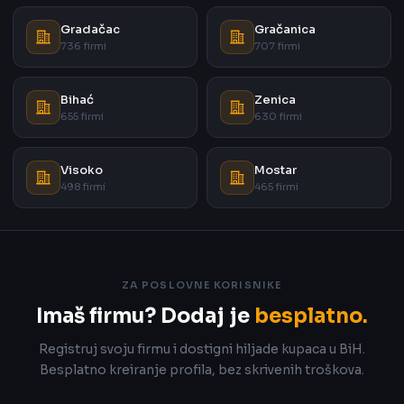
Gradačac
Gračanica
736 firmi
707 firmi
Bihać
Zenica
655 firmi
630 firmi
Visoko
Mostar
498 firmi
465 firmi
ZA POSLOVNE KORISNIKE
Imaš firmu? Dodaj je
besplatno.
Registruj svoju firmu i dostigni hiljade kupaca u BiH.
Besplatno kreiranje profila, bez skrivenih troškova.