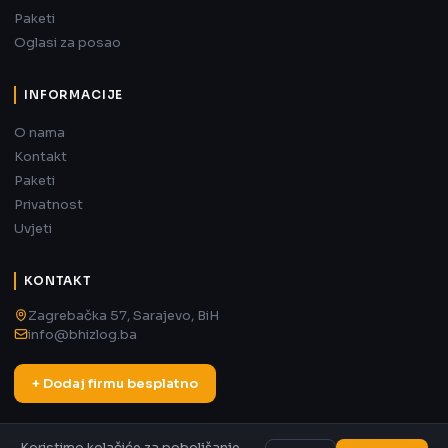
Paketi
Oglasi za posao
INFORMACIJE
O nama
Kontakt
Paketi
Privatnost
Uvjeti
KONTAKT
Zagrebačka 57, Sarajevo, BiH
info@bhizlog.ba
+ Dodaj firmu besplatno
Koristimo kolačiće za poboljšanje