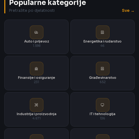
Popularne kategorije
Sve →
Pretražite po djelatnosti
Auto i prijevoz
Energetika i rudarstvo
1.598
46
Finansije i osiguranje
Građevinarstvo
231
652
Industrija i proizvodnja
IT i tehnologija
4.671
136