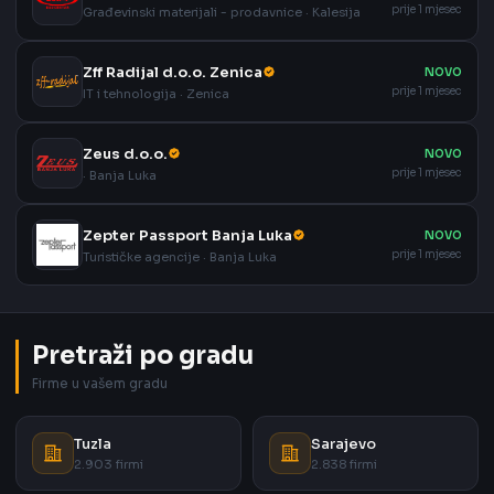
prije 1 mjesec
Građevinski materijali - prodavnice · Kalesija
Zff Radijal d.o.o. Zenica
NOVO
prije 1 mjesec
IT i tehnologija · Zenica
Zeus d.o.o.
NOVO
prije 1 mjesec
· Banja Luka
Zepter Passport Banja Luka
NOVO
prije 1 mjesec
Turističke agencije · Banja Luka
Pretraži po gradu
Firme u vašem gradu
Tuzla
Sarajevo
2.903 firmi
2.838 firmi