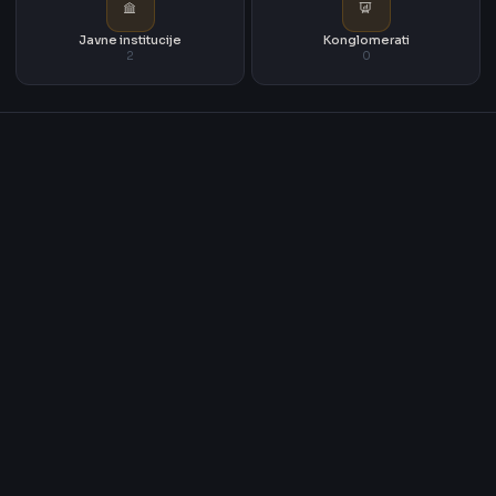
Javne institucije
Konglomerati
2
0