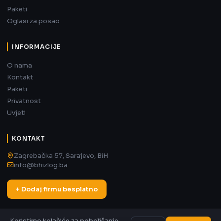
Paketi
Oglasi za posao
INFORMACIJE
O nama
Kontakt
Paketi
Privatnost
Uvjeti
KONTAKT
Zagrebačka 57, Sarajevo, BiH
info@bhizlog.ba
+ Dodaj firmu besplatno
Koristimo kolačiće za poboljšanje