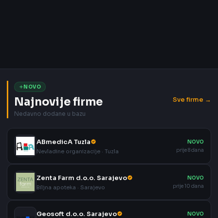
NOVO
Najnovije firme
Sve firme →
Nedavno dodane u bazu
ABmedicA Tuzla
NOVO
prije 8 dana
Nevladine organizacije · Tuzla
Zenta Farm d.o.o. Sarajevo
NOVO
prije 10 dana
Biljna apoteka · Sarajevo
Geosoft d.o.o. Sarajevo
NOVO