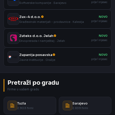
prije 1 mjesec
Softverske kompanije · Sarajevo
Zux-4 d.o.o.
NOVO
prije 1 mjesec
Građevinski materijali - prodavnice · Kalesija
Zuteks d.o.o. Jelah
NOVO
prije 1 mjesec
Drvoprerada i namještaj · Jelah
Zupanija posavska
NOVO
prije 1 mjesec
Javne institucije · Orašje
Pretraži po gradu
Firme u vašem gradu
Tuzla
Sarajevo
2.903 firmi
2.839 firmi