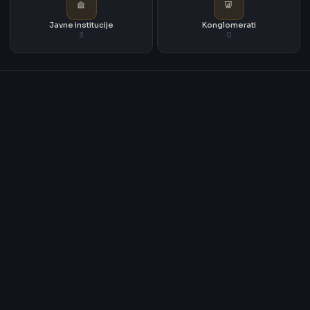
Javne institucije
Konglomerati
3
0