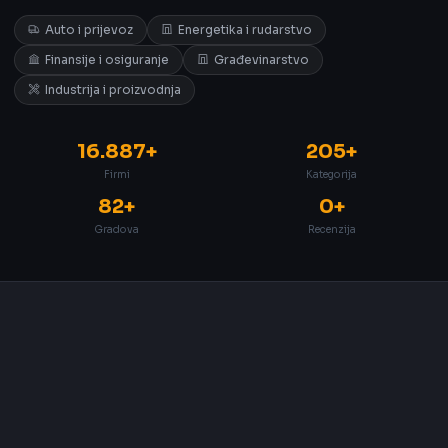
Auto i prijevoz
Energetika i rudarstvo
Finansije i osiguranje
Građevinarstvo
Industrija i proizvodnja
16.887+
205+
Firmi
Kategorija
82+
0+
Gradova
Recenzija