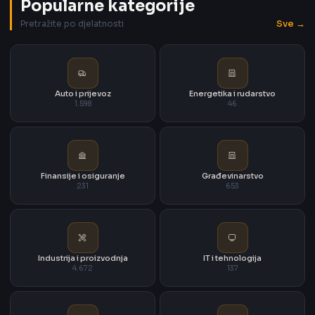
Popularne kategorije
Sve →
Pretražite po djelatnosti
Auto i prijevoz
Energetika i rudarstvo
1.598
46
Finansije i osiguranje
Građevinarstvo
231
653
Industrija i proizvodnja
IT i tehnologija
4.672
137