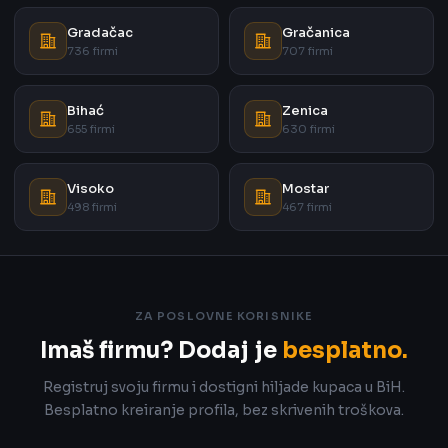
Gradačac
Gračanica
736 firmi
707 firmi
Bihać
Zenica
655 firmi
630 firmi
Visoko
Mostar
498 firmi
467 firmi
ZA POSLOVNE KORISNIKE
Imaš firmu? Dodaj je
besplatno.
Registruj svoju firmu i dostigni hiljade kupaca u BiH.
Besplatno kreiranje profila, bez skrivenih troškova.