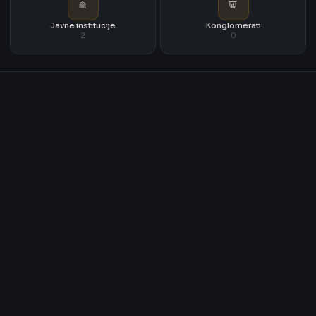
Javne institucije
Konglomerati
2
0