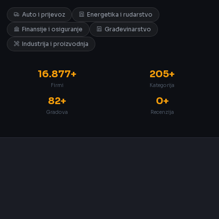
Auto i prijevoz
Energetika i rudarstvo
Finansije i osiguranje
Građevinarstvo
Industrija i proizvodnja
16.877+
205+
Firmi
Kategorija
82+
0+
Gradova
Recenzija