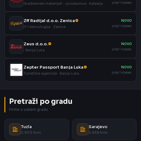
prije 1 mjesec
Građevinski materijali - prodavnice · Kalesija
Zff Radijal d.o.o. Zenica
NOVO
prije 1 mjesec
IT i tehnologija · Zenica
Zeus d.o.o.
NOVO
prije 1 mjesec
· Banja Luka
Zepter Passport Banja Luka
NOVO
prije 1 mjesec
Turističke agencije · Banja Luka
Pretraži po gradu
Firme u vašem gradu
Tuzla
Sarajevo
2.903 firmi
2.838 firmi