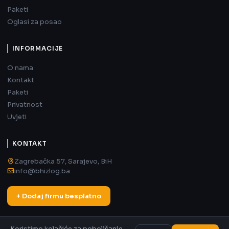
Paketi
Oglasi za posao
INFORMACIJE
O nama
Kontakt
Paketi
Privatnost
Uvjeti
KONTAKT
Zagrebačka 57, Sarajevo, BiH
info@bhizlog.ba
+ Dodaj firmu besplatno
Koristimo kolačiće za poboljšanje