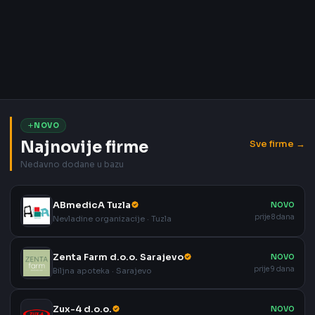
NOVO
Najnovije firme
Sve firme →
Nedavno dodane u bazu
ABmedicA Tuzla
NOVO
prije 8 dana
Nevladine organizacije · Tuzla
Zenta Farm d.o.o. Sarajevo
NOVO
prije 9 dana
Biljna apoteka · Sarajevo
Zux-4 d.o.o.
NOVO