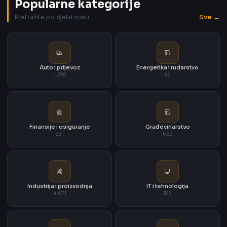
Popularne kategorije
Sve →
Pretražite po djelatnosti
Auto i prijevoz
Energetika i rudarstvo
1.598
46
Finansije i osiguranje
Građevinarstvo
231
652
Industrija i proizvodnja
IT i tehnologija
4.671
136