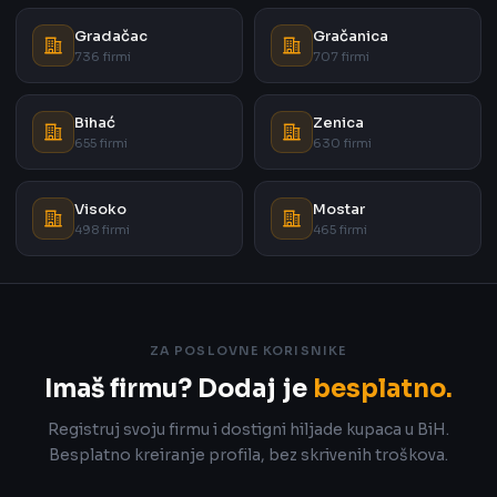
Gradačac
Gračanica
736 firmi
707 firmi
Bihać
Zenica
655 firmi
630 firmi
Visoko
Mostar
498 firmi
465 firmi
ZA POSLOVNE KORISNIKE
Imaš firmu? Dodaj je
besplatno.
Registruj svoju firmu i dostigni hiljade kupaca u BiH.
Besplatno kreiranje profila, bez skrivenih troškova.