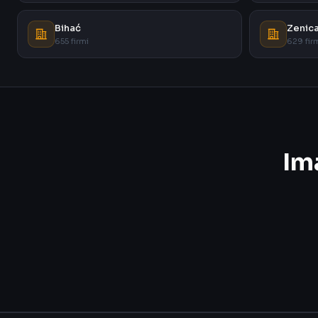
Bihać
Zenic
655 firmi
629 fir
Im