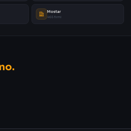
Mostar
465 firmi
no.