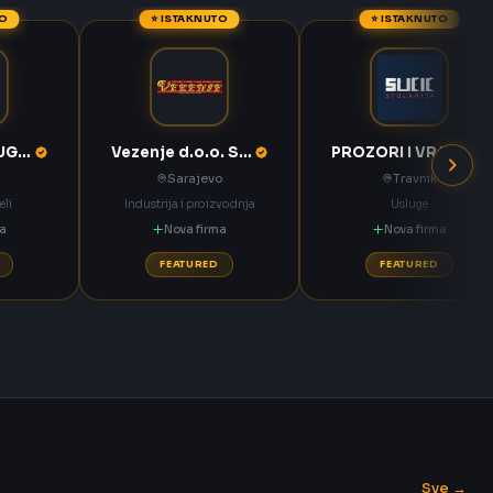
TO
⭐ ISTAKNUTO
⭐ ISTAKNUTO
KOMPAS MEĐUGORJE d.d. Međugorje
Vezenje d.o.o. Sarajevo
PROZORI I VRATA Sučić Nova Bila
Sarajevo
Travnik
eli
Industrija i proizvodnja
Usluge
ma
Nova firma
Nova firma
FEATURED
FEATURED
Sve →