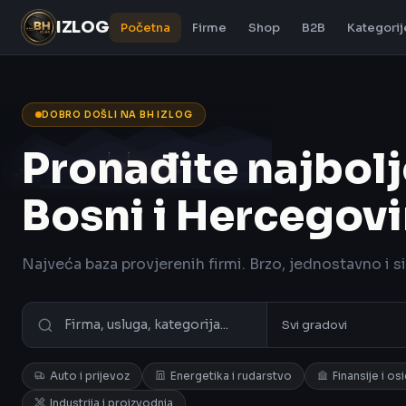
IZLOG
Početna
Firme
Shop
B2B
Kategorij
DOBRO DOŠLI NA BH IZLOG
Pronađite najbolj
Bosni i Hercegovi
Najveća baza provjerenih firmi. Brzo, jednostavno i s
Auto i prijevoz
Energetika i rudarstvo
Finansije i os
Industrija i proizvodnja