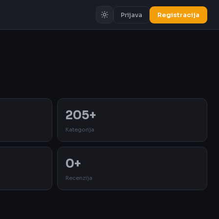
Prijava
Registracija
Oglas
205+
Kategorija
0+
Recenzija