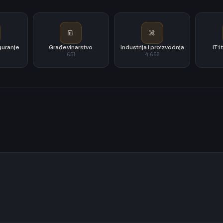
iguranje
Građevinarstvo
Industrija i proizvodnja
IT 
651
4.668