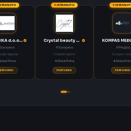
ISTAKNUTO
⭐ ISTAKNUTO
⭐ ISTAKNU
ANALITIKA d.o.o. Sarajevo
Crystal beauty studio Sarajevo
Sarajevo
Sarajevo
Maglaj
vlje i ljepota
Frizerski saloni
Turizam i hot
Nova firma
Nova firma
Nova fir
FEATURED
FEATURED
FEATURED