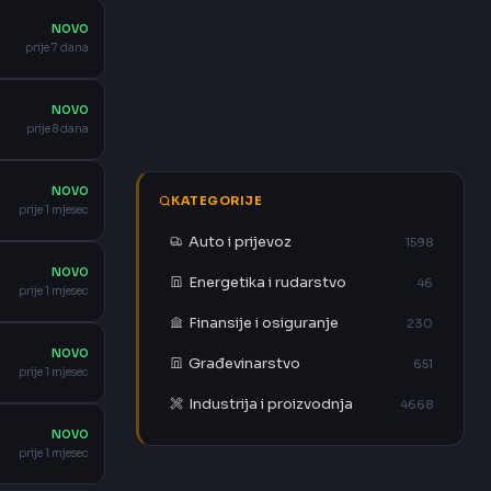
NOVO
prije 7 dana
NOVO
prije 8 dana
NOVO
KATEGORIJE
prije 1 mjesec
Auto i prijevoz
1598
NOVO
Energetika i rudarstvo
46
prije 1 mjesec
Finansije i osiguranje
230
NOVO
Građevinarstvo
651
prije 1 mjesec
Industrija i proizvodnja
4668
NOVO
prije 1 mjesec