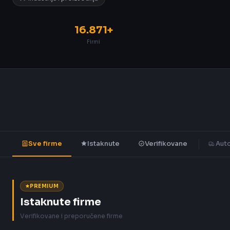
16.871+
Firmi
Sve firme
Istaknute
Verifikovane
Auto
PREMIUM
Istaknute firme
Verifikovane i preporučene firme