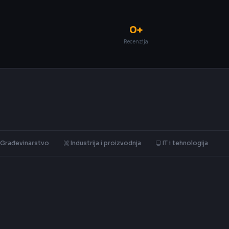
0+
Recenzija
Građevinarstvo
Industrija i proizvodnja
IT i tehnologija