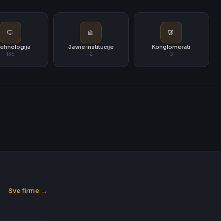
i tehnologija
Javne institucije
Konglomerati
135
2
0
Sve firme →