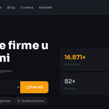
e
Blog
O nama
Kontakt
e firme u
ni
16.871+
Firmi u bazi
igurno.
82+
Pretraži
Gradova
iguranje
Građevinarstvo