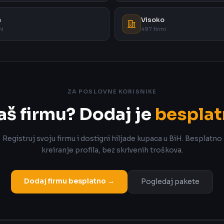
a
Visoko
mi
497 firmi
ZA POSLOVNE KORISNIKE
aš firmu? Dodaj je
besplat
Registruj svoju firmu i dostigni hiljade kupaca u BiH. Besplatno
kreiranje profila, bez skrivenih troškova.
Dodaj firmu besplatno →
Pogledaj pakete