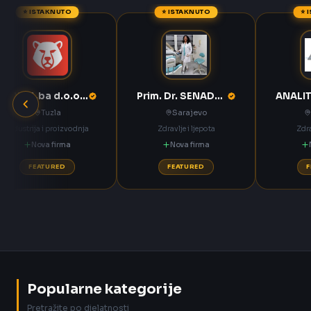
⭐ ISTAKNUTO
⭐ ISTAKNUTO
⭐ 
ANNOA.ba d.o.o. Tuzla
Prim. Dr. SENADETA OMERBAŠIĆ STOMATOLOŠKA ORDINACIJA
Tuzla
Sarajevo
Industrija i proizvodnja
Zdravlje i ljepota
Zdra
Nova firma
Nova firma
FEATURED
FEATURED
Popularne kategorije
Pretražite po djelatnosti