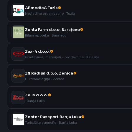
ABmedicA Tuzla
Nevladine organizacije · Tuzla
Zenta Farm d.o.o. Sarajevo
Biljna apoteka · Sarajevo
Zux-4 d.o.o.
Građevinski materijali - prodavnice · Kalesija
Zff Radijal d.o.o. Zenica
IT i tehnologija · Zenica
Zeus d.o.o.
· Banja Luka
Zepter Passport Banja Luka
Turističke agencije · Banja Luka