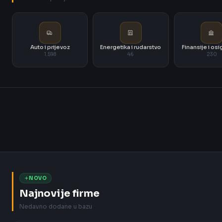
Auto i prijevoz
Energetika i rudarstvo
Finansije i os
1.598
46
230
NOVO
Najnovije firme
Nedavno dodane u bazu