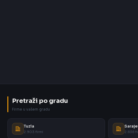
Pretraži po gradu
Firme u vašem gradu
Tuzla
Saraje
2.903 firmi
2.838 fi