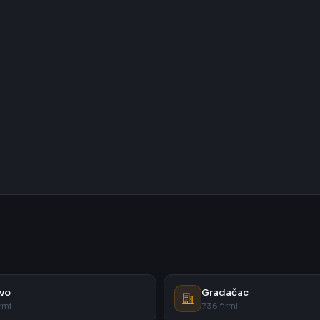
vo
Gradačac
rmi
736 firmi