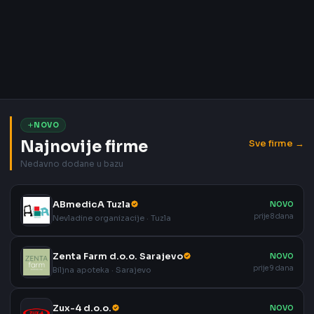
NOVO
Najnovije firme
Sve firme →
Nedavno dodane u bazu
ABmedicA Tuzla
NOVO
prije 8 dana
Nevladine organizacije · Tuzla
Zenta Farm d.o.o. Sarajevo
NOVO
prije 9 dana
Biljna apoteka · Sarajevo
Zux-4 d.o.o.
NOVO