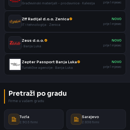
prije 1 mjesec
Građevinski materijali - prodavnice · Kalesija
Zff Radijal d.o.o. Zenica
NOVO
prije 1 mjesec
IT i tehnologija · Zenica
Zeus d.o.o.
NOVO
prije 1 mjesec
· Banja Luka
Zepter Passport Banja Luka
NOVO
prije 1 mjesec
Turističke agencije · Banja Luka
Pretraži po gradu
Firme u vašem gradu
Tuzla
Sarajevo
2.903 firmi
2.838 firmi