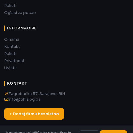
Paketi
Oglasi za posao
INFORMACIJE
O nama
Kontakt
Paketi
Privatnost
Uvjeti
KONTAKT
Zagrebačka 57, Sarajevo, BiH
info@bhizlog.ba
+ Dodaj firmu besplatno
Koristimo kolačiće za poboljšanje