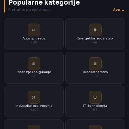
Popularne kategorije
Sve →
Pretražite po djelatnosti
Auto i prijevoz
Energetika i rudarstvo
1.598
46
Finansije i osiguranje
Građevinarstvo
231
652
Industrija i proizvodnja
IT i tehnologija
4.671
136