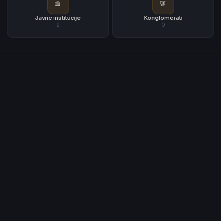
Javne institucije
Konglomerati
2
0