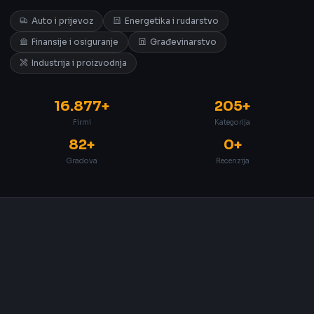
Auto i prijevoz
Energetika i rudarstvo
Finansije i osiguranje
Građevinarstvo
Industrija i proizvodnja
16.877+
205+
Firmi
Kategorija
82+
0+
Gradova
Recenzija