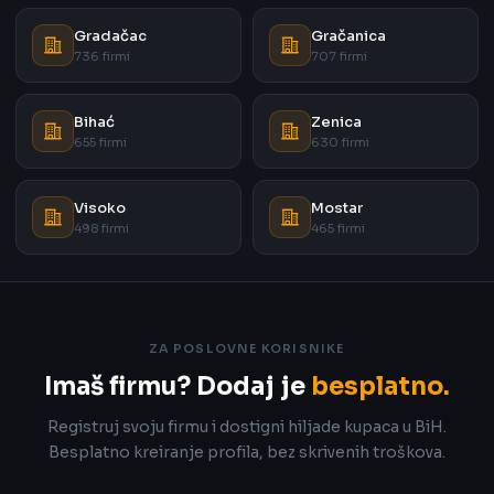
Gradačac
Gračanica
736 firmi
707 firmi
Bihać
Zenica
655 firmi
630 firmi
Visoko
Mostar
498 firmi
465 firmi
ZA POSLOVNE KORISNIKE
Imaš firmu? Dodaj je
besplatno.
Registruj svoju firmu i dostigni hiljade kupaca u BiH.
Besplatno kreiranje profila, bez skrivenih troškova.