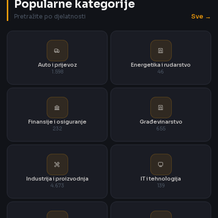
Popularne kategorije
Sve →
Pretražite po djelatnosti
Auto i prijevoz
Energetika i rudarstvo
1.598
46
Finansije i osiguranje
Građevinarstvo
232
655
Industrija i proizvodnja
IT i tehnologija
4.673
139