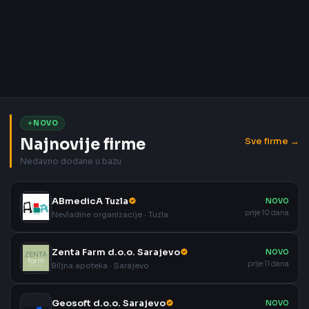
NOVO
Najnovije firme
Sve firme →
Nedavno dodane u bazu
ABmedicA Tuzla
NOVO
prije 10 dana
Nevladine organizacije · Tuzla
Zenta Farm d.o.o. Sarajevo
NOVO
prije 11 dana
Biljna apoteka · Sarajevo
Geosoft d.o.o. Sarajevo
NOVO