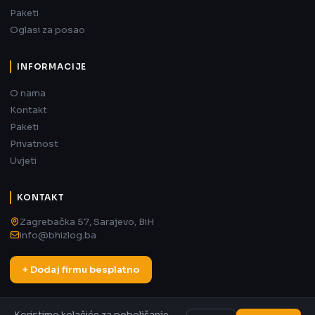
Paketi
Oglasi za posao
INFORMACIJE
O nama
Kontakt
Paketi
Privatnost
Uvjeti
KONTAKT
Zagrebačka 57, Sarajevo, BiH
info@bhizlog.ba
+ Dodaj firmu besplatno
Koristimo kolačiće za poboljšanje