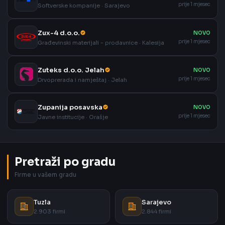
prije 1 mjesec
Softverske kompanije · Sarajevo
Zux-4 d.o.o.
NOVO
prije 1 mjesec
Građevinski materijali - prodavnice · Kalesija
Zuteks d.o.o. Jelah
NOVO
prije 1 mjesec
Drvoprerada i namještaj · Jelah
Zupanija posavska
NOVO
prije 1 mjesec
Javne institucije · Orašje
Pretraži po gradu
Firme u vašem gradu
Tuzla
Sarajevo
2.903 firmi
2.844 firmi