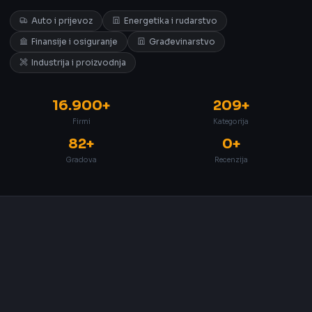
Auto i prijevoz
Energetika i rudarstvo
Finansije i osiguranje
Građevinarstvo
Industrija i proizvodnja
16.900+
209+
Firmi
Kategorija
82+
0+
Gradova
Recenzija