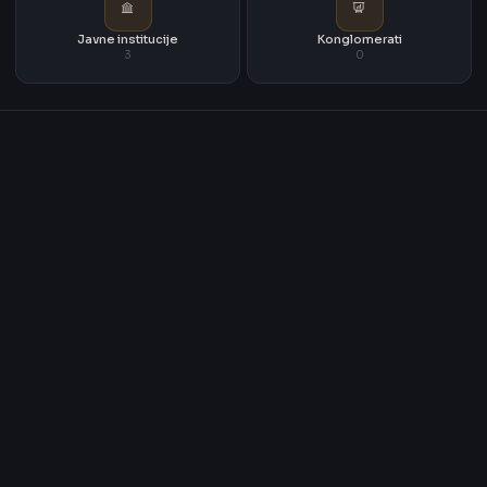
Javne institucije
Konglomerati
3
0