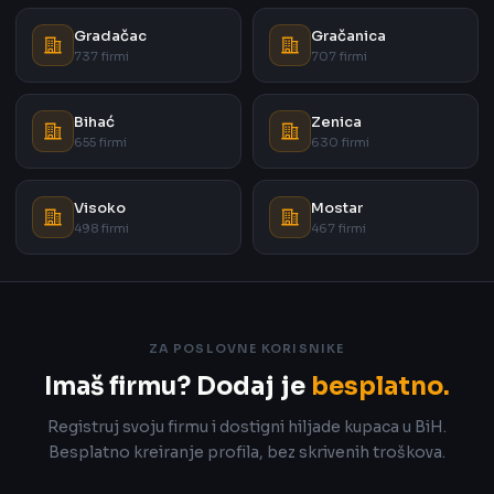
Gradačac
Gračanica
737 firmi
707 firmi
Bihać
Zenica
655 firmi
630 firmi
Visoko
Mostar
498 firmi
467 firmi
ZA POSLOVNE KORISNIKE
Imaš firmu? Dodaj je
besplatno.
Registruj svoju firmu i dostigni hiljade kupaca u BiH.
Besplatno kreiranje profila, bez skrivenih troškova.