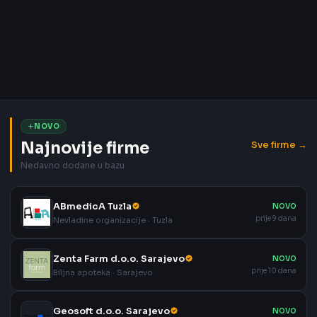
NOVO
Najnovije firme
Sve firme →
Nedavno dodane u bazu
ABmedicA Tuzla
NOVO
prije 9 dana
Nevladine organizacije · Tuzla
Zenta Farm d.o.o. Sarajevo
NOVO
prije 10 dana
Biljna apoteka · Sarajevo
Geosoft d.o.o. Sarajevo
NOVO