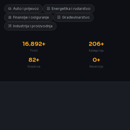
Auto i prijevoz
Energetika i rudarstvo
Finansije i osiguranje
Građevinarstvo
Industrija i proizvodnja
16.892+
206+
Firmi
Kategorija
82+
0+
Gradova
Recenzija