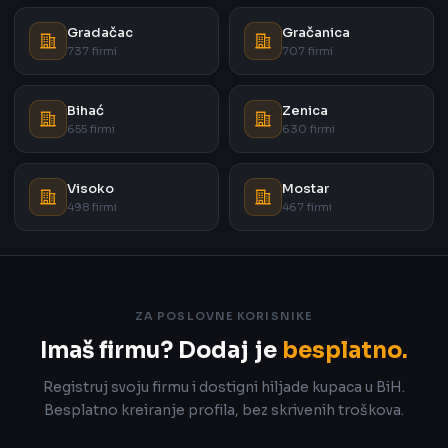
Gradačac
Gračanica
737 firmi
707 firmi
Bihać
Zenica
655 firmi
630 firmi
Visoko
Mostar
498 firmi
467 firmi
ZA POSLOVNE KORISNIKE
Imaš firmu? Dodaj je
besplatno.
Registruj svoju firmu i dostigni hiljade kupaca u BiH.
Besplatno kreiranje profila, bez skrivenih troškova.