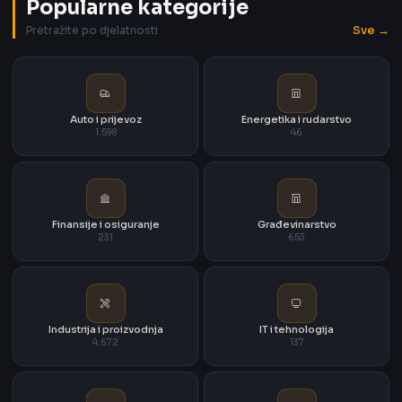
Popularne kategorije
Sve →
Pretražite po djelatnosti
Auto i prijevoz
Energetika i rudarstvo
1.598
46
Finansije i osiguranje
Građevinarstvo
231
653
Industrija i proizvodnja
IT i tehnologija
4.672
137