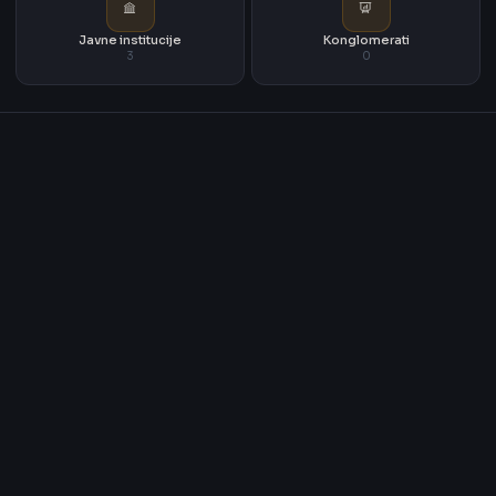
Javne institucije
Konglomerati
3
0