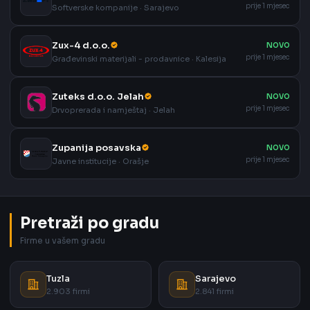
prije 1 mjesec
Softverske kompanije · Sarajevo
Zux-4 d.o.o.
NOVO
prije 1 mjesec
Građevinski materijali - prodavnice · Kalesija
Zuteks d.o.o. Jelah
NOVO
prije 1 mjesec
Drvoprerada i namještaj · Jelah
Zupanija posavska
NOVO
prije 1 mjesec
Javne institucije · Orašje
Pretraži po gradu
Firme u vašem gradu
Tuzla
Sarajevo
2.903 firmi
2.841 firmi