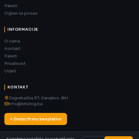
Paketi
Oglasi za posao
INFORMACIJE
O nama
Kontakt
Paketi
Privatnost
Uvjeti
KONTAKT
Zagrebačka 57, Sarajevo, BiH
info@bhizlog.ba
+ Dodaj firmu besplatno
Koristimo kolačiće za poboljšanje