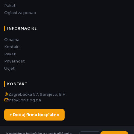
Paketi
Oglasi za posao
INFORMACIJE
O nama
Kontakt
Paketi
Privatnost
Uvjeti
KONTAKT
Zagrebačka 57, Sarajevo, BiH
info@bhizlog.ba
+ Dodaj firmu besplatno
Koristimo kolačiće za poboljšanje