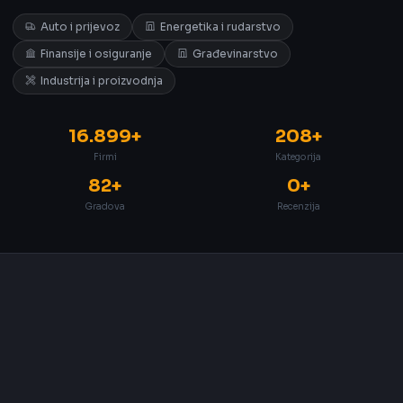
Auto i prijevoz
Energetika i rudarstvo
Finansije i osiguranje
Građevinarstvo
Industrija i proizvodnja
16.899+
208+
Firmi
Kategorija
82+
0+
Gradova
Recenzija