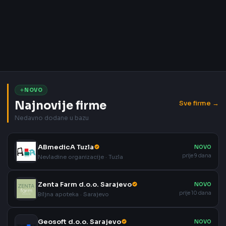
NOVO
Najnovije firme
Sve firme →
Nedavno dodane u bazu
ABmedicA Tuzla
NOVO
prije 9 dana
Nevladine organizacije · Tuzla
Zenta Farm d.o.o. Sarajevo
NOVO
prije 10 dana
Biljna apoteka · Sarajevo
Geosoft d.o.o. Sarajevo
NOVO