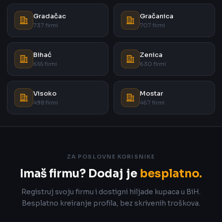
Gradačac
Gračanica
737 firmi
707 firmi
Bihać
Zenica
655 firmi
630 firmi
Visoko
Mostar
498 firmi
467 firmi
ZA POSLOVNE KORISNIKE
Imaš firmu? Dodaj je
besplatno.
Registruj svoju firmu i dostigni hiljade kupaca u BiH.
Besplatno kreiranje profila, bez skrivenih troškova.