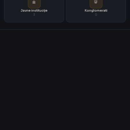
Javne institucije
Konglomerati
3
0