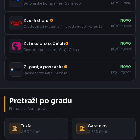
prije 1 mjesec
Softverske kompanije · Sarajevo
Zux-4 d.o.o.
NOVO
prije 1 mjesec
Građevinski materijali - prodavnice · Kalesija
Zuteks d.o.o. Jelah
NOVO
prije 1 mjesec
Drvoprerada i namještaj · Jelah
Zupanija posavska
NOVO
prije 1 mjesec
Javne institucije · Orašje
Pretraži po gradu
Firme u vašem gradu
Tuzla
Sarajevo
2.904 firmi
2.843 firmi