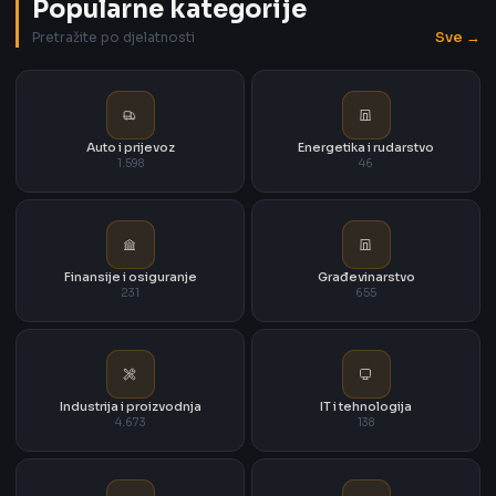
Popularne kategorije
Sve →
Pretražite po djelatnosti
Auto i prijevoz
Energetika i rudarstvo
1.598
46
Finansije i osiguranje
Građevinarstvo
231
655
Industrija i proizvodnja
IT i tehnologija
4.673
138