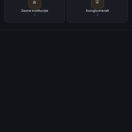
Javne institucije
Konglomerati
3
0