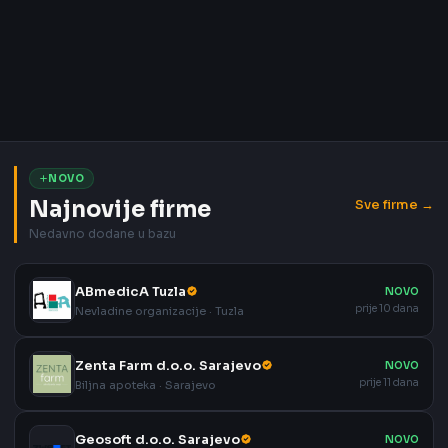
NOVO
Najnovije firme
Sve firme →
Nedavno dodane u bazu
ABmedicA Tuzla
NOVO
prije 10 dana
Nevladine organizacije · Tuzla
Zenta Farm d.o.o. Sarajevo
NOVO
prije 11 dana
Biljna apoteka · Sarajevo
Geosoft d.o.o. Sarajevo
NOVO