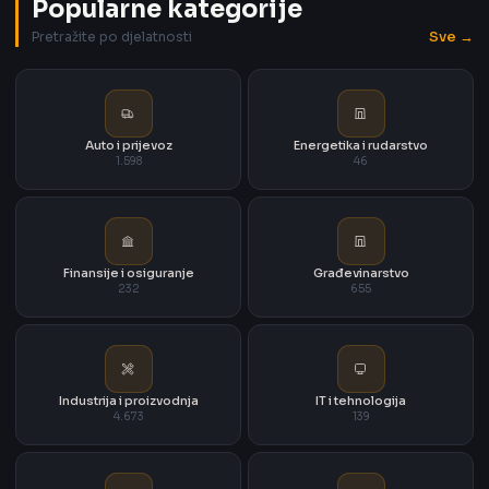
Popularne kategorije
Sve →
Pretražite po djelatnosti
Auto i prijevoz
Energetika i rudarstvo
1.598
46
Finansije i osiguranje
Građevinarstvo
232
655
Industrija i proizvodnja
IT i tehnologija
4.673
139