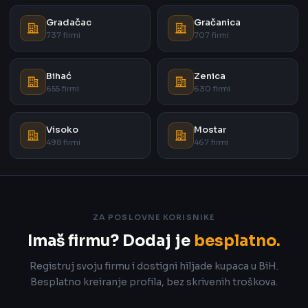
Gradačac
Gračanica
737 firmi
707 firmi
Bihać
Zenica
655 firmi
630 firmi
Visoko
Mostar
498 firmi
467 firmi
ZA POSLOVNE KORISNIKE
Imaš firmu? Dodaj je
besplatno.
Registruj svoju firmu i dostigni hiljade kupaca u BiH.
Besplatno kreiranje profila, bez skrivenih troškova.