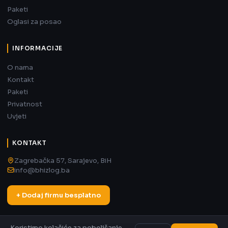
Paketi
Oglasi za posao
INFORMACIJE
O nama
Kontakt
Paketi
Privatnost
Uvjeti
KONTAKT
Zagrebačka 57, Sarajevo, BiH
info@bhizlog.ba
+ Dodaj firmu besplatno
Koristimo kolačiće za poboljšanje