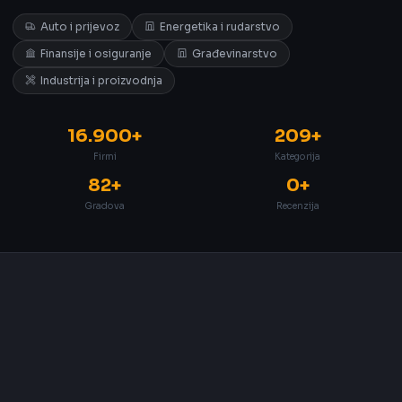
Auto i prijevoz
Energetika i rudarstvo
Finansije i osiguranje
Građevinarstvo
Industrija i proizvodnja
16.900+
209+
Firmi
Kategorija
82+
0+
Gradova
Recenzija