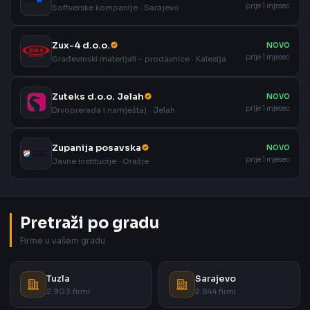
prije 1 mjesec
Softverske kompanije · Sarajevo
Zux-4 d.o.o.
NOVO
prije 1 mjesec
Građevinski materijali - prodavnice · Kalesija
Zuteks d.o.o. Jelah
NOVO
prije 1 mjesec
Drvoprerada i namještaj · Jelah
Zupanija posavska
NOVO
prije 1 mjesec
Javne institucije · Orašje
Pretraži po gradu
Firme u vašem gradu
Tuzla
Sarajevo
2.903 firmi
2.844 firmi