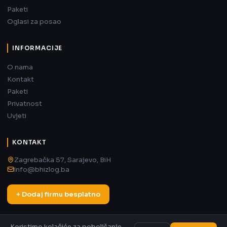
Paketi
Oglasi za posao
INFORMACIJE
O nama
Kontakt
Paketi
Privatnost
Uvjeti
KONTAKT
Zagrebačka 57, Sarajevo, BiH
info@bhizlog.ba
+ Dodaj firmu besplatno
Koristimo kolačiće za poboljšanje