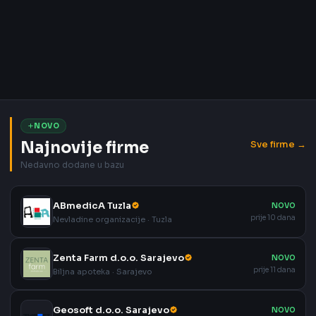
NOVO
Najnovije firme
Sve firme →
Nedavno dodane u bazu
ABmedicA Tuzla
NOVO
prije 10 dana
Nevladine organizacije · Tuzla
Zenta Farm d.o.o. Sarajevo
NOVO
prije 11 dana
Biljna apoteka · Sarajevo
Geosoft d.o.o. Sarajevo
NOVO