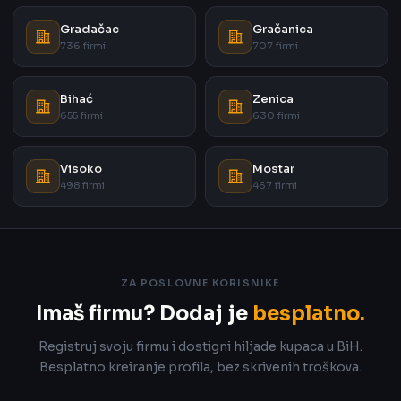
Gradačac
Gračanica
736 firmi
707 firmi
Bihać
Zenica
655 firmi
630 firmi
Visoko
Mostar
498 firmi
467 firmi
ZA POSLOVNE KORISNIKE
Imaš firmu? Dodaj je
besplatno.
Registruj svoju firmu i dostigni hiljade kupaca u BiH.
Besplatno kreiranje profila, bez skrivenih troškova.