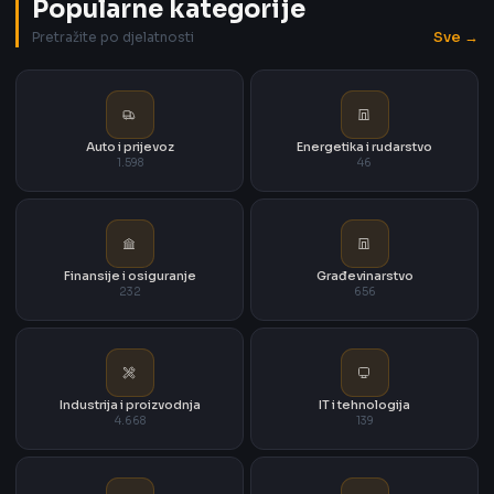
Popularne kategorije
Sve →
Pretražite po djelatnosti
Auto i prijevoz
Energetika i rudarstvo
1.598
46
Finansije i osiguranje
Građevinarstvo
232
656
Industrija i proizvodnja
IT i tehnologija
4.668
139