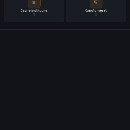
Javne institucije
Konglomerati
3
0