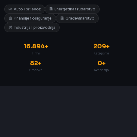
Auto i prijevoz
Energetika i rudarstvo
Finansije i osiguranje
Građevinarstvo
Industrija i proizvodnja
16.894+
209+
Firmi
Kategorija
82+
0+
Gradova
Recenzija