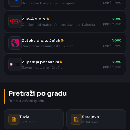
prije 1 mjesec
Softverske kompanije · Sarajevo
Zux-4 d.o.o.
NOVO
prije 1 mjesec
Građevinski materijali - prodavnice · Kalesija
Zuteks d.o.o. Jelah
NOVO
prije 1 mjesec
Drvoprerada i namještaj · Jelah
Zupanija posavska
NOVO
prije 1 mjesec
Javne institucije · Orašje
Pretraži po gradu
Firme u vašem gradu
Tuzla
Sarajevo
2.901 firmi
2.841 firmi