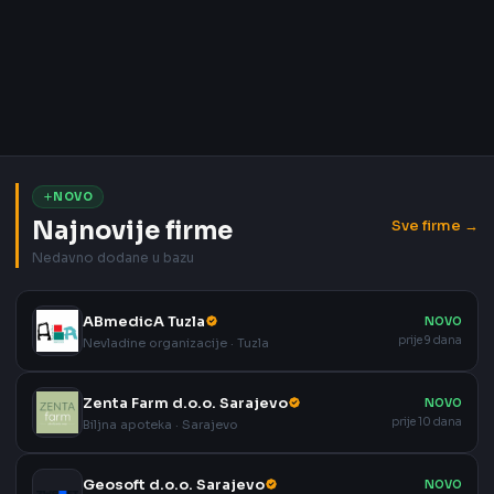
NOVO
Najnovije firme
Sve firme →
Nedavno dodane u bazu
ABmedicA Tuzla
NOVO
prije 9 dana
Nevladine organizacije · Tuzla
Zenta Farm d.o.o. Sarajevo
NOVO
prije 10 dana
Biljna apoteka · Sarajevo
Geosoft d.o.o. Sarajevo
NOVO