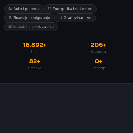
Auto i prijevoz
Energetika i rudarstvo
Finansije i osiguranje
Građevinarstvo
Industrija i proizvodnja
16.892+
206+
Firmi
Kategorija
82+
0+
Gradova
Recenzija