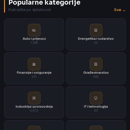
Popularne kategorije
Sve →
Pretražite po djelatnosti
Auto i prijevoz
Energetika i rudarstvo
1.598
46
Finansije i osiguranje
Građevinarstvo
231
653
Industrija i proizvodnja
IT i tehnologija
4.672
137