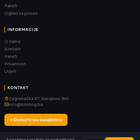
Paketi
Oglasi za posao
INFORMACIJE
O nama
Kontakt
Paketi
Privatnost
Uvjeti
KONTAKT
Zagrebačka 57, Sarajevo, BiH
info@bhizlog.ba
+ Dodaj firmu besplatno
Koristimo kolačiće za poboljšanje