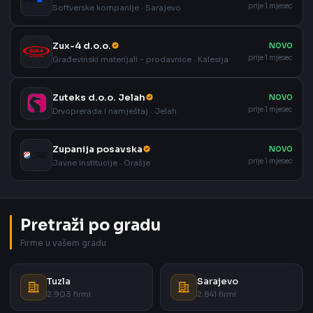
prije 1 mjesec
Softverske kompanije · Sarajevo
Zux-4 d.o.o.
NOVO
prije 1 mjesec
Građevinski materijali - prodavnice · Kalesija
Zuteks d.o.o. Jelah
NOVO
prije 1 mjesec
Drvoprerada i namještaj · Jelah
Zupanija posavska
NOVO
prije 1 mjesec
Javne institucije · Orašje
Pretraži po gradu
Firme u vašem gradu
Tuzla
Sarajevo
2.903 firmi
2.841 firmi