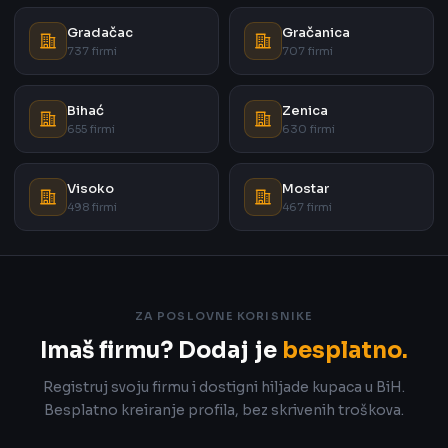
Gradačac
Gračanica
737 firmi
707 firmi
Bihać
Zenica
655 firmi
630 firmi
Visoko
Mostar
498 firmi
467 firmi
ZA POSLOVNE KORISNIKE
Imaš firmu? Dodaj je
besplatno.
Registruj svoju firmu i dostigni hiljade kupaca u BiH.
Besplatno kreiranje profila, bez skrivenih troškova.