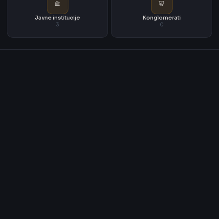
Javne institucije
Konglomerati
3
0