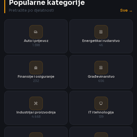
Popularne kategorije
Sve →
Pretražite po djelatnosti
Auto i prijevoz
Energetika i rudarstvo
1.598
46
Finansije i osiguranje
Građevinarstvo
232
656
Industrija i proizvodnja
IT i tehnologija
4.668
139