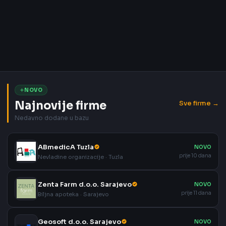
NOVO
Najnovije firme
Sve firme →
Nedavno dodane u bazu
ABmedicA Tuzla
NOVO
prije 10 dana
Nevladine organizacije · Tuzla
Zenta Farm d.o.o. Sarajevo
NOVO
prije 11 dana
Biljna apoteka · Sarajevo
Geosoft d.o.o. Sarajevo
NOVO