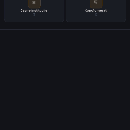
Javne institucije
Konglomerati
3
0