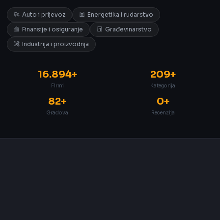
Auto i prijevoz
Energetika i rudarstvo
Finansije i osiguranje
Građevinarstvo
Industrija i proizvodnja
16.894+
209+
Firmi
Kategorija
82+
0+
Gradova
Recenzija