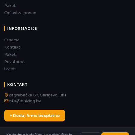
Paketi
Oglasi za posao
INFORMACIJE
O nama
Kontakt
Paketi
Privatnost
Uvjeti
KONTAKT
Zagrebačka 57, Sarajevo, BiH
info@bhizlog.ba
+ Dodaj firmu besplatno
Koristimo kolačiće za poboljšanje