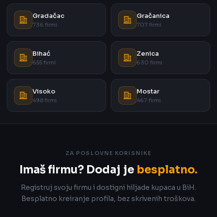
Gradačac
Gračanica
736 firmi
707 firmi
Bihać
Zenica
655 firmi
630 firmi
Visoko
Mostar
498 firmi
467 firmi
ZA POSLOVNE KORISNIKE
Imaš firmu? Dodaj je
besplatno.
Registruj svoju firmu i dostigni hiljade kupaca u BiH.
Besplatno kreiranje profila, bez skrivenih troškova.