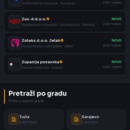
prije 1 mjesec
Softverske kompanije · Sarajevo
Zux-4 d.o.o.
NOVO
prije 1 mjesec
Građevinski materijali - prodavnice · Kalesija
Zuteks d.o.o. Jelah
NOVO
prije 1 mjesec
Drvoprerada i namještaj · Jelah
Zupanija posavska
NOVO
prije 1 mjesec
Javne institucije · Orašje
Pretraži po gradu
Firme u vašem gradu
Tuzla
Sarajevo
2.901 firmi
2.841 firmi