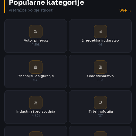
Popularne kategorije
Sve →
Pretražite po djelatnosti
Auto i prijevoz
Energetika i rudarstvo
1.598
46
Finansije i osiguranje
Građevinarstvo
231
653
Industrija i proizvodnja
IT i tehnologija
4.671
137