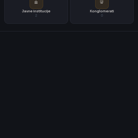
Javne institucije
Konglomerati
2
0