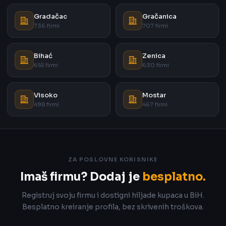
Gradačac
Gračanica
736 firmi
707 firmi
Bihać
Zenica
655 firmi
630 firmi
Visoko
Mostar
498 firmi
467 firmi
ZA POSLOVNE KORISNIKE
Imaš firmu? Dodaj je
besplatno.
Registruj svoju firmu i dostigni hiljade kupaca u BiH.
Besplatno kreiranje profila, bez skrivenih troškova.