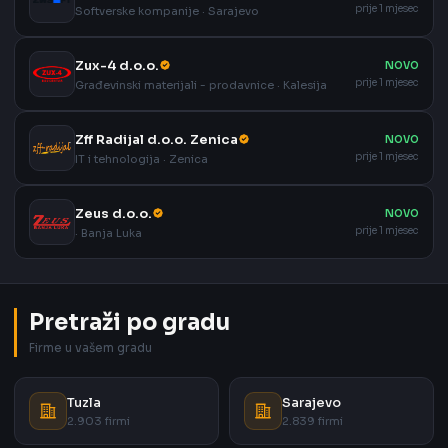
prije 1 mjesec
Softverske kompanije · Sarajevo
Zux-4 d.o.o.
NOVO
prije 1 mjesec
Građevinski materijali - prodavnice · Kalesija
Zff Radijal d.o.o. Zenica
NOVO
prije 1 mjesec
IT i tehnologija · Zenica
Zeus d.o.o.
NOVO
prije 1 mjesec
· Banja Luka
Pretraži po gradu
Firme u vašem gradu
Tuzla
Sarajevo
2.903 firmi
2.839 firmi