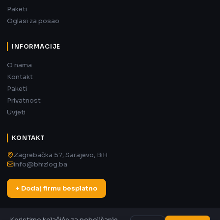
Paketi
Oglasi za posao
INFORMACIJE
O nama
Kontakt
Paketi
Privatnost
Uvjeti
KONTAKT
Zagrebačka 57, Sarajevo, BiH
info@bhizlog.ba
+ Dodaj firmu besplatno
Koristimo kolačiće za poboljšanje