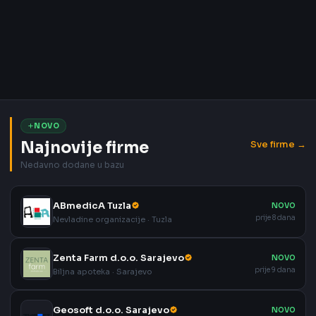
NOVO
Najnovije firme
Sve firme →
Nedavno dodane u bazu
ABmedicA Tuzla
NOVO
prije 8 dana
Nevladine organizacije · Tuzla
Zenta Farm d.o.o. Sarajevo
NOVO
prije 9 dana
Biljna apoteka · Sarajevo
Geosoft d.o.o. Sarajevo
NOVO